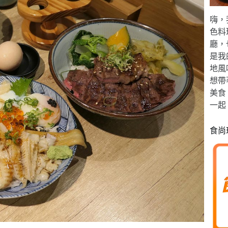
嗨，
色料
廳，
是我
地風
想帶
美食
一起
食尚