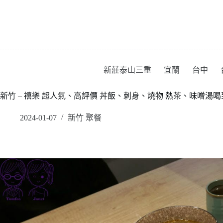
跳
至
主
要
內
容
新莊泰山三重
宜蘭
台中
新竹 – 禧樂 超人氣、高評價 丼飯、刺身、燒物 熱茶、味噌湯
2024-01-07
新竹 聚餐