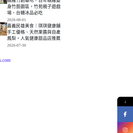
糖廠竹創基地，百年糖廠變
身竹藝園區，竹苑親子遊戲
場、台糖冰品必吃
2026-08-01
嘉義民雄美食｜琪琪健康舖
手工優格、天然果醬與自產
鳳梨，人氣健康甜品店推薦
2026-07-30
k.com
↓