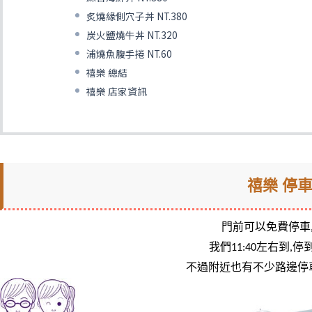
炙燒緣側穴子丼 NT.380
炭火鹽燒牛丼 NT.320
浦燒魚腹手捲 NT.60
禧樂 總結
禧樂 店家資訊
禧樂 停
門前可以免費停車
我們11:40左右到,
不過附近也有不少路邊停車