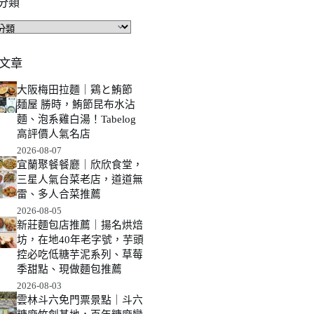
分類
文章
大阪梅田拉麵｜鶏と鮪節
麺屋 勝時，鮪節昆布水沾
麵、泡系雞白湯！Tabelog
高評價人氣名店
2026-08-07
宜蘭聚餐餐廳｜欣欣食堂，
三星人氣台菜老店，道道無
雷、多人合菜推薦
2026-08-05
新莊麵包店推薦｜揚名烘焙
坊，在地40年老字號，芋頭
控必吃低糖芋泥系列、草莓
季甜點、現做麵包推薦
2026-08-03
雲林斗六免門票景點｜斗六