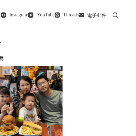
k
Instagram
YouTube
Threads
電子郵件
我