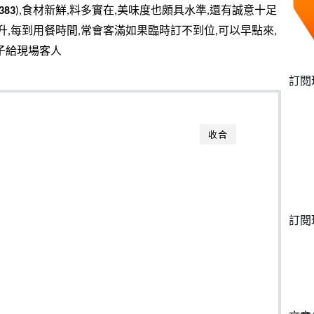
383
),食材新鮮,料多實在,美味度也頗具水準,還有誠意十足
提升,每到用餐時間,常會客滿如果臨時訂不到位,可以早點來,
子給現場客人
訂閱
收合
訂閱