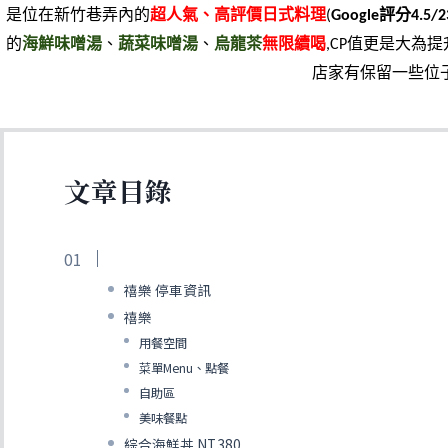
是位在新竹巷弄內的
超人氣、高評價日式料理
(
Google評分4.5/2
的
海鮮味噌湯
、
蔬菜味噌湯
、
烏龍茶
無限續喝
,CP值更是大為
店家有保留一些位
文章目錄
禧樂 停車資訊
禧樂
用餐空間
菜單Menu、點餐
自助區
美味餐點
綜合海鮮丼 NT.380