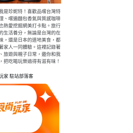
我是珍妮特！喜歡品嚐台灣特
理、嚐遍麵包香氣與質感咖啡
也熱愛挖掘網美打卡點。旅行
的生活養分，無論是台灣的在
味，還是日本的道地美食，都
著家人一同體驗。這裡記錄著
、旅遊與親子日常，邀你和我
，把吃喝玩樂過得有滋有味！
玩家 駐站部落客