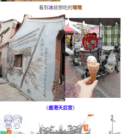
看到
冰
就想吃的
暄暄
《
鹿港天后宮
》