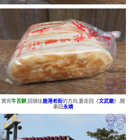
買完
牛舌餅
,回頭往
鹿港老街
的方向,要走回《
文武廟
》,開
車回
永靖