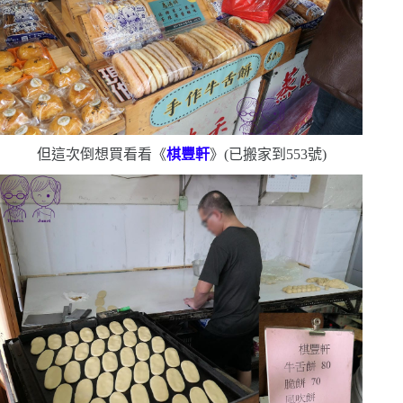
但這次倒想買看看《
棋豐軒
》
(
已搬家到
553
號
)