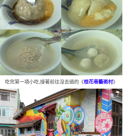
吃完第一項小吃,接著前往沒去過的《
桂花巷藝術村
》