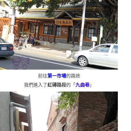
前往
第一市場
的路途
我們進入了
紅磚路段
的「
九曲巷
」