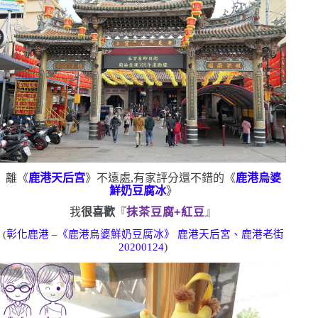
離《
鹿港天后宮
》不遠處,有家評分還不錯的《
鹿港烏婆
鮮奶豆腐冰
》
我
很喜歡
『
抹茶豆腐
+
紅豆
』
(
彰化鹿港
–
《鹿港烏婆鮮奶豆腐冰》
鹿港天后宮、鹿港老街
)
20200124