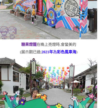
糖果燈籠
在晚上亮燈時,會蠻美的
(
展示期已過;
2021
年
為
彩色風車海
)