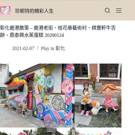
跳
珍妮特的精彩人生
至
主
要
彰化鹿港散策 – 鹿港老街、桂花巷藝術村、棋豐軒牛舌
內
餅、鼎泰興水蒸蛋糕 20200124
容
2021-02-07
Play in 彰化