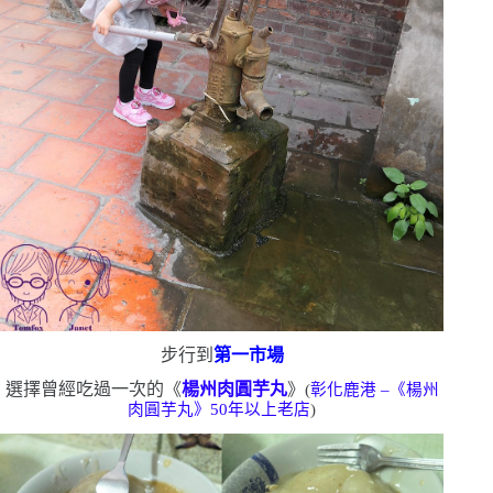
步行到
第一市場
選擇曾經吃過一次的《
楊州肉圓芋丸
》
(
彰化鹿港
–
《楊州
肉圓芋丸》
50
年以上老店
)