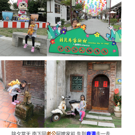
除夕當天,南下回
老公
阿嬤家前,先到
鹿港
走一走