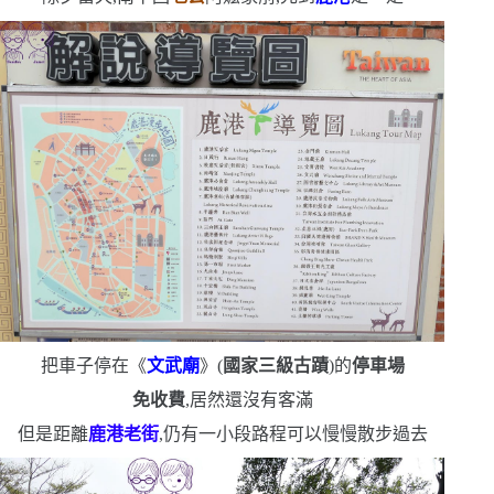
把車子停在《
文武廟
》
(
國家三級古蹟
)
的
停車場
免收費
,居然還沒有客滿
但是距離
鹿港老街
,仍有一小段路程
可以慢慢散步過去