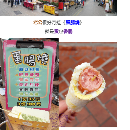
老公
很好奇這《
蛋腸燒
》
就是
蛋
包
香腸