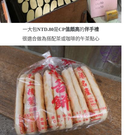
一大包
NTD.80
是
CP
值頗高
的
伴手禮
很適合做為搭配茶或咖啡的午茶點心