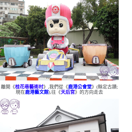
離開《
桂花巷藝術村
》,我們從《
鹿港公會堂
》
(
縣定古蹟;
現在
鹿港藝文館
)
,往《
天后宮
》的方向走去