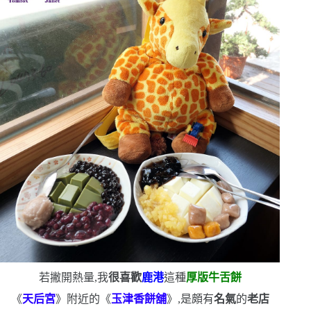
若撇開熱量,我
很喜歡
鹿港
這種
厚版牛舌餅
《
天后宮
》附近的《
玉津香餅舖
》,是頗有
名氣
的
老店