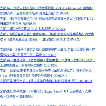
宜蘭 親子景點 – 亞洲首座《積木博物館 Brick Ark Museum》最貴的”
珍珠奶茶”、最長的積木名畫”清明上河圖” 20180603
宜蘭 -《國立傳統藝術中心》傳藝收涎抓周寶寶回娘家 明(106)年1月1
日重新對外開放 20160814
宜蘭 -《國立傳統藝術中心》暄暄抓周 20150824
宜蘭 -《礁溪溫泉公園》免費足湯、《時間到咖啡烘焙手作坊》冰滴咖
啡 &《長榮鳳凰酒店(礁溪)》一泊四食(20100911) 20150823
宜蘭礁溪 -《波卡拉渡假會館》時尚豪華四人套房(另有小木屋住宿、民
宿包棟方案) 免費下午茶、早餐 20180603
宜蘭 親子民宿推薦 -《丟丟噹親子樂園民宿》電動車、戲水池、沙池、
溜滑梯遊戲室…等多項玩樂設施 20171209
宜蘭 – 礁溪高CP值老牌溫泉親子飯店《華閣溫泉飯店》(暑假週日入
住) &《礁溪溫泉公園》免費戶外泡腳池 20160814
宜蘭民宿 礁溪泡湯 -《波卡拉渡假會館》暄暄滿週歲 慶生 20150823
宜蘭礁溪 親子餐廳 -《幸福時光 Happy Time》叮叮車遊戲區、大黑
板、烘焙教室 20180604