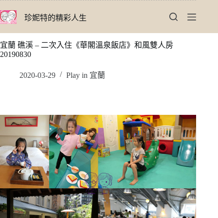
跳
珍妮特的精彩人生
至
主
要
宜蘭 礁溪 – 二次入住《華閣溫泉飯店》和風雙人房
內
20190830
容
2020-03-29
Play in 宜蘭