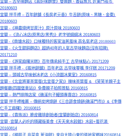
宜蘭 – 古早味麵店《真好味麵食》雙醬麵、香菇魚丸 近東門夜市 
20180603
宜蘭 拌手禮 – 百年餅舖《長房老元香》牛舌餅(原味、黑糖、金棗) 
20180603
宜蘭 -《神農燒烤甘蔗汁》原汁原味 20180603
宜蘭
 –
《涼心冰店
(
原黑店
/
黑秀
)
》老字號綿綿冰
 20180603
宜蘭 -《南塘水餃》口味獨特的客家油蔥風味 高名氣老店 20180603
宜蘭 -《火生餛飩麵店》超過40年的人氣古早味麵店(沒有招牌) 
20171210
宜蘭 -《游家麻糬米糕》百年傳承純手工 古早味點心 20171209
宜蘭 拌手禮 -《振地餅舖》百年老店 古早味零嘴 李仔糕 20171209
宜蘭 – 頭城古早味剉冰老店《小涼園冰果室》20160815
宜蘭 -《北宜將軍茶葉蛋(北宜蛋之家)》辣味茶葉蛋 & 《笑笑羊親子主
題餐廳(四圍堡車站)》免費親子拍照景點 20160815
宜蘭 – 熱門排隊店家《礁溪包子鰻頭專賣店》20160815
宜蘭 拌手禮推薦 – 傳統炭烤燒餅《三合蔬食燒餅(礁溪門市)》&《李傳
仁手工麻糬》20160815
宜蘭 -《貴族派》脆皮雞排創始者(宜蘭創始店) 20160814
宜蘭 -宜蘭人必吃的隱藏版美食《天天來水餃館》水餃+蛋花湯 
20160814
宜蘭 -《楊胖子 韭菜盒.蔥油餅》來自大陸山東的道地家鄉味20160814