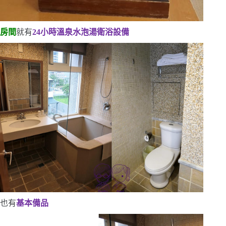
房間
就有
24
小時溫泉水泡湯衛浴設備
也有
基本備品