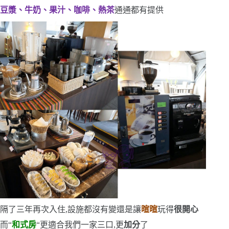
豆漿、牛奶、果汁、咖啡、熱茶
通通都有提供
隔了三年再次入住,設施都沒有變
還是讓
暄暄
玩得
很開心
而
“
和式房
“
更適合我們一家三口,更
加分
了