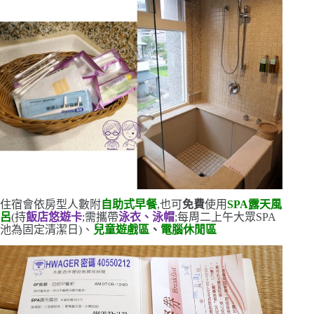
住宿會依房型人數附
自助式早餐
,也可
免費
使用
SPA
露天風
呂
(
持
飯店悠遊卡
;需攜帶
泳衣、泳帽
;每周二上午大眾
SPA
池為固定清潔日
)
、
兒童遊戲區
、
電腦休閒區