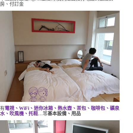
房、付訂金
有
電視、
WiFi
、迷你冰箱、熱水壺、茶包、咖啡包、礦泉
水、吹風機、托鞋
…等
基本設備、用品