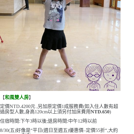
【
和風雙人房
】
定價
NTD.
4200
元 ,另加原定價
1
成服務費
(
如入住人數有超
過房型人數,身高
120cm
以上須另付加床費用
NTD.650
)
住宿時間:下午
3
時以後;退房時間:中午
12
時以前
8/30(
五
)
好像是
“
平日
(
週日至週五
)
優惠價
–
定價
55
折
“
,大約