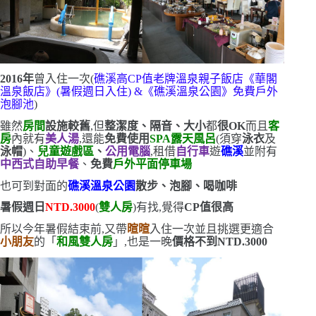
2016
年
曾入住一次
(
礁溪
高
CP
值老牌溫泉親子飯店《
華
閣
溫泉飯店
》
(
暑假週日入住
) &
《礁溪溫泉公園》免費戶外
泡腳池
)
雖然
房間
設施較舊
,但
整潔度、隔音、大小
都
很
OK
而且
客
房
內就有
美人湯
,還能
免費使用
SPA
露天風呂
(
須穿
泳衣
及
泳帽
)
、
兒童遊戲區
、
公用電腦
,
租借
自行車
遊
礁溪
並附有
中西式自助早餐
、
免費
戶外平面停車場
也可到對面的
礁溪溫泉公園
散步、泡腳、喝咖啡
暑假週日
NTD.3000
(
雙人房
)
有找
,覺得
CP
值很高
所以今年暑假結束前,又帶
暄暄
入住一次
並且挑選更適合
小朋友
的「
和風雙人房
」,也是一晚
價格不到
NTD.3000