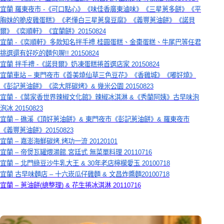
宜蘭 羅東夜市 -《可口點心》《味佳香廣東滷味》《三星蔥多餅》《平
胸妹的脆皮雞蛋糕》《老懂白三星蔥臭豆腐》《義豐蔥油餅》《諾貝
爾》《奕順軒》《宜蘭餅》20150824
宜蘭 -《奕順軒》多款知名拌手禮 桂圓蛋糕、金棗蛋糕、牛尾巴等任君
挑選還有好吃的麵包喔!! 20150824
宜蘭 拌手禮 -《諾貝爾》奶凍蛋糕捲首選店家 20150824
宜蘭車站 – 東門夜市《善美燒仙草三色豆花》《香雞城》《嘟好燒》
《彭記蔥油餅》《梁大胖碳烤》& 幾米公園 20150823
宜蘭 -《葉家香世界辣椒文化館》辣椒冰淇淋 &《秀蘭阿姨》古早味泡
泡冰 20150823
宜蘭 – 礁溪《頂好蔥油餅》& 東門夜市《彭記蔥油餅》& 羅東夜市
《義豐蔥油餅》20150823
宜蘭 – 嘉澎海鮮碳烤.烤功一流 20120101
宜蘭 – 帝煲瓦罐煨湯館.宮廷式 無菜單料理 20110716
宜蘭 – 北門綠豆沙牛乳大王 & 30年老店檸檬愛玉 20100718
宜蘭 古早味麵店 – 十六崁瓜仔雞麵 & 文昌炸醬麵20100718
宜蘭 – 蔥油餅(總整理) & 花生捲冰淇淋 20110716