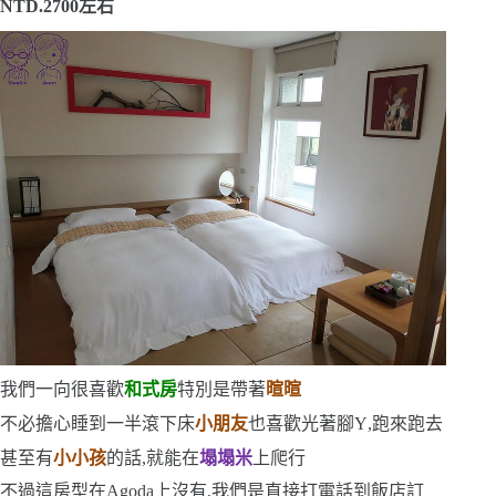
NTD.2700
左右
我們一向很喜歡
和式房
特別是帶著
暄暄
不必擔心睡到一半滾下床
小朋友
也喜歡光著腳
Y
,跑來跑去
甚至有
小小孩
的話,就能在
塌塌米
上爬行
不過這房型在
Agoda
上沒有,我們是直接打電話到飯店訂