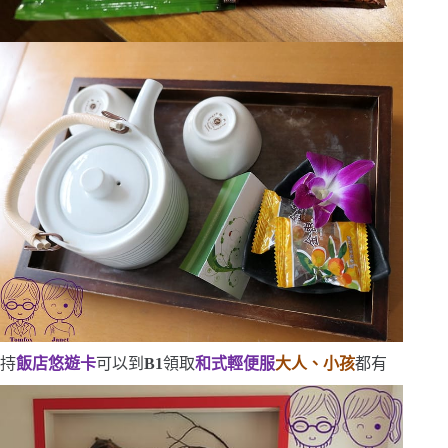
持
飯店悠遊卡
可以到
B1
領取
和式輕便服
大人、小孩
都有