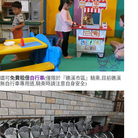
還可
免費租借
自行車
(
僅限於『礁溪市區』騎乘,目前礁溪
無自行車專用道,騎乘時請注意自身安全
)