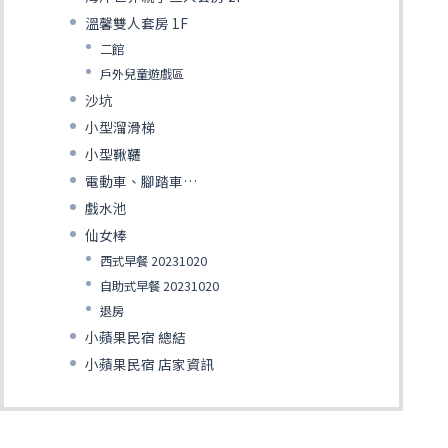
溫馨雙人套房 1F
二館
戶外兒童遊戲區
沙坑
小型溜滑梯
小型鞦韆
電動車、腳踏車…
戲水池
仙女棒
西式早餐 20231020
自助式早餐 20231020
退房
小蘋果民宿 總結
小蘋果民宿 店家資訊