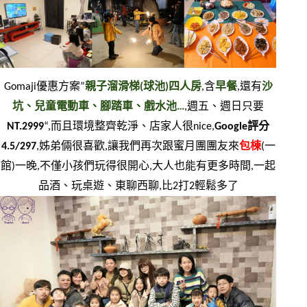
Gomaji優惠方案”
親子溜滑梯(球池)四人房
,含
早餐
,還有
沙
坑、兒童電動車、腳踏車、戲水池…
,週五、週日只要
NT.2999
“,而且環境整齊乾淨、店家人很nice,
Google評分
4.5/297
,姊弟倆很喜歡,讓我們再次跟蜜月團團友來
包棟
(一
館)一晚,不僅小孩們玩得很開心,大人也能有更多時間,一起
品酒、玩桌遊、東聊西聊,比2打2輕鬆多了