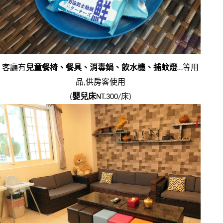
客廳有
兒童餐椅、餐具、消毒鍋、飲水機、捕蚊燈
…等用
品,供房客使用
(
嬰兒床
NT.300/床)