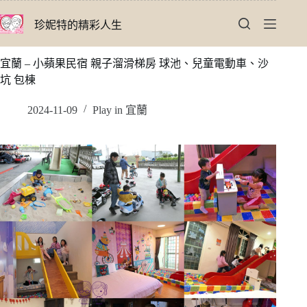
跳
珍妮特的精彩人生
至
主
要
宜蘭 – 小蘋果民宿 親子溜滑梯房 球池、兒童電動車、沙
內
坑 包棟
容
2024-11-09
Play in 宜蘭