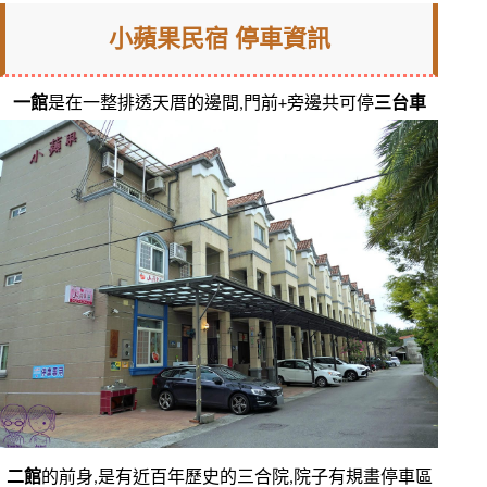
小蘋果民宿 停車資訊
一館
是在一整排透天厝的邊間,門前+旁邊共可停
三台車
二館
的前身,是有近百年歷史的三合院,院子有規畫停車區