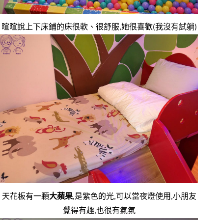
暄暄說上下床鋪的床很軟、很舒服,她很喜歡(我沒有試躺)
天花板有一顆
大蘋果
,是紫色的光,可以當夜燈使用,小朋友
覺得有趣,也很有氣氛