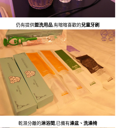
仍有提供
盥洗用品
,有暄暄喜歡的
兒童牙刷
乾濕分離的
淋浴間
,已備有
澡盆、洗澡椅