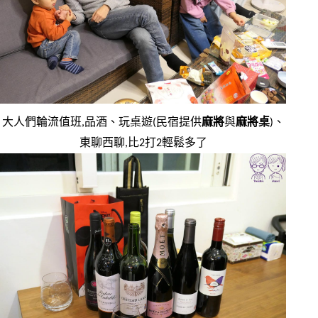
大人們輪流值班,品酒、玩桌遊(民宿提供
麻將
與
麻將桌
)、
東聊西聊,比2打2輕鬆多了