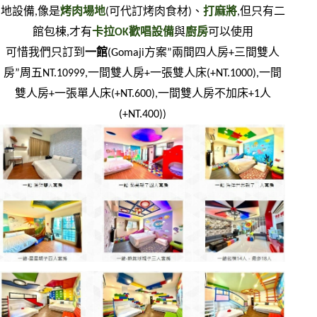
地設備,像是
烤肉場地
(可代訂烤肉食材)、
打麻將
,但只有二
館包棟,才有
卡拉OK歡唱設備
與
廚房
可以使用
可惜我們只訂到
一館
(Gomaji方案”兩間四人房+三間雙人
房”周五NT.10999,一間雙人房+一張雙人床(+NT.1000),一間
雙人房+一張單人床(+NT.600),一間雙人房不加床+1人
(+NT.400))