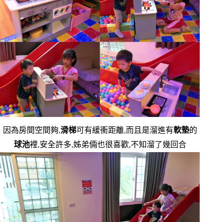
因為房間空間夠,
滑梯
可有緩衝距離,而且是溜進有
軟墊
的
球池
裡,安全許多,姊弟倆也很喜歡,不知溜了幾回合