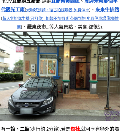
位於
宜蘭縣五結鄉
,
距離
宜蘭傳藝園區
、
虎牌米粉那個年
代觀光工廠
(
米粉吃到飽、復古拍照場景 免費停車
)、
來來牛排館
(
超人氣排隊牛排(可訂位)  加麵不加價 紅茶喝到飽 免費停車場 聚餐推
薦
)、
羅東夜市
…等人氣景點、美食,都很近
有
一館、二館
(步行約 2分鐘),若是
包棟
,就可享有額外的場