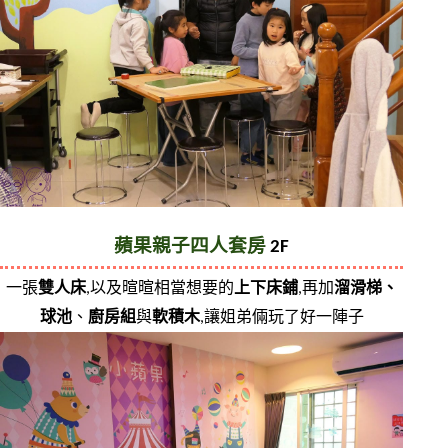
蘋果親子四人套房 
2F
一張
雙人床
,以及暄暄相當想要的
上下床鋪
,再加
溜滑梯、
球池
、
廚房組
與
軟積木
,讓姐弟倆玩了好一陣子