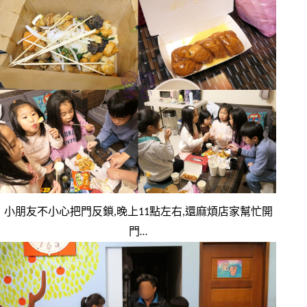
小朋友不小心把門反鎖,晚上11點左右,還麻煩店家幫忙開
門…