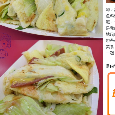
嗨，
色料
廳，
是我
地風
想帶
美食
一起
食尚