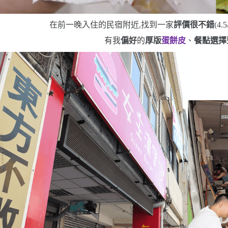
在前一晚入住的民宿附近,找到一家
評價很不錯
(4.5
有我
偏好
的
厚版
蛋餅皮
、
餐點選擇