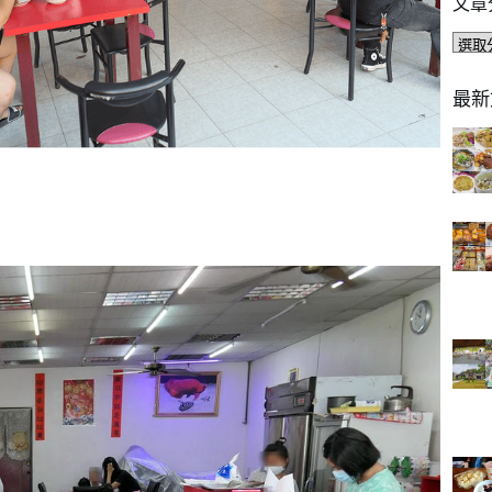
文章
文
章
分
最新
類