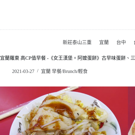
跳
至
主
要
內
容
新莊泰山三重
宜蘭
台中
宜蘭羅東 高CP值早餐 -《女王漢堡。阿嬤蛋餅》古早味蛋餅、三層吐司
2021-03-27
宜蘭 早餐/Brunch/輕食