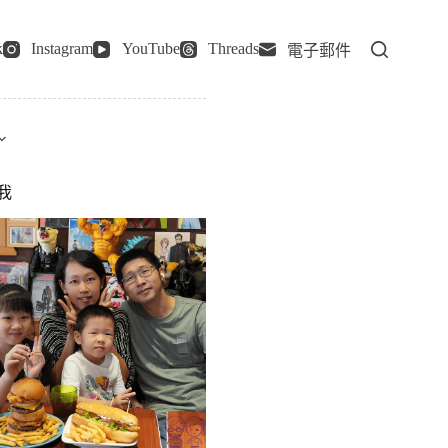
k
Instagram
YouTube
Threads
電子郵件
我