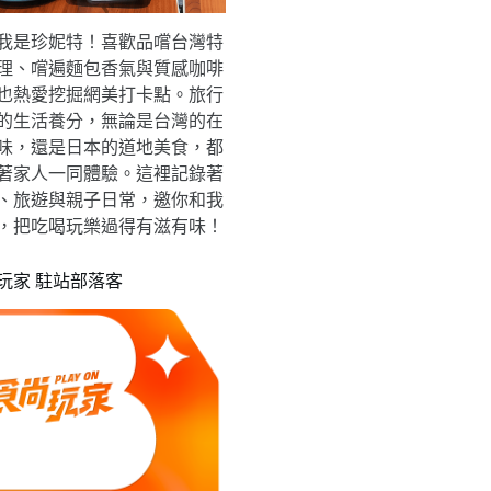
我是珍妮特！喜歡品嚐台灣特
理、嚐遍麵包香氣與質感咖啡
也熱愛挖掘網美打卡點。旅行
的生活養分，無論是台灣的在
味，還是日本的道地美食，都
著家人一同體驗。這裡記錄著
、旅遊與親子日常，邀你和我
，把吃喝玩樂過得有滋有味！
玩家 駐站部落客