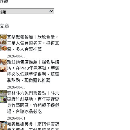
分類
文章
宜蘭聚餐餐廳｜欣欣食堂，
三星人氣台菜老店，道道無
雷、多人合菜推薦
2026-08-05
新莊麵包店推薦｜揚名烘焙
坊，在地40年老字號，芋頭
控必吃低糖芋泥系列、草莓
季甜點、現做麵包推薦
2026-08-03
雲林斗六免門票景點｜斗六
糖廠竹創基地，百年糖廠變
身竹藝園區，竹苑親子遊戲
場、台糖冰品必吃
2026-08-01
嘉義民雄美食｜琪琪健康舖