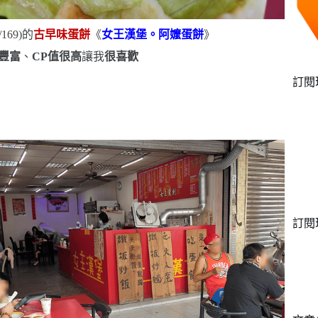
/169)
的
古早味蛋餅
《
女王漢堡。阿嬤蛋餅
》
豐富
、
CP
值很高
讓我
很喜歡
訂閱
訂閱