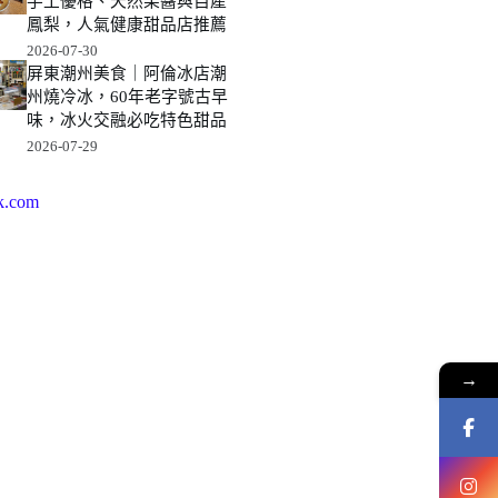
手工優格、天然果醬與自產
鳳梨，人氣健康甜品店推薦
2026-07-30
屏東潮州美食｜阿倫冰店潮
州燒冷冰，60年老字號古早
味，冰火交融必吃特色甜品
2026-07-29
k.com
→