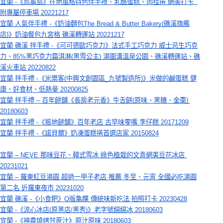
宜蘭 -《烏龜島》在地風格特色伴手禮、乳酪蛋糕、肉桂捲 網美打卡  
附專屬停車場 20221217
宜蘭 人氣伴手禮 -《奶油麵包The Bread & Butter Bakery(礁溪旗艦
店)》奶油餐包九宮格 礁溪轉運站 20221217
宜蘭 礁溪 拌手禮 -《可可德歐巧克力》法式手工巧克力 威士忌生巧克
力、85%黑巧克力霜淇淋(黑雪公主) 湯圍溝溫泉公園、礁溪轉運站、礁
溪火車站 20220822
宜蘭 拌手禮 -《米樂客(中興文創園區_九號製造所)》米做的鹹蛋糕 健
康、好食材、低熱量 20200825
宜蘭 拌手禮 – 百年餅舖《長房老元香》牛舌餅(原味、黑糖、金棗) 
20180603
宜蘭 拌手禮 -《振地餅舖》百年老店 古早味零嘴 李仔糕 20171209
宜蘭 拌手禮 -《諾貝爾》奶凍蛋糕捲首選店家 20150824
宜蘭 – NEVE 那味豆花、韓式雪冰 綠色植栽的文青網美豆花冰店 
20231021
宜蘭 – 羅東紅豆湯圓 超過一甲子老店 推薦 冬至、元宵 全國必吃湯圓
第二名 近羅東夜市 20231020
宜蘭 礁溪 -《小食粑》Q版亀粿 傳統味新吃法 拍照打卡 20230428
宜蘭 -《涼心冰店(原黑店/黑秀)》老字號綿綿冰 20180603
宜蘭 -《神農燒烤甘蔗汁》原汁原味 20180603