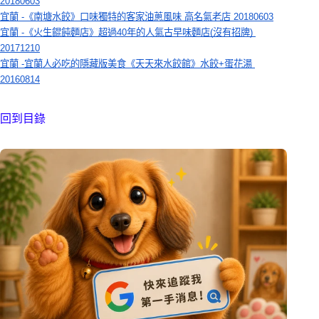
20180603
宜蘭 -《南塘水餃》口味獨特的客家油蔥風味 高名氣老店 20180603
宜蘭 -《火生餛飩麵店》超過40年的人氣古早味麵店(沒有招牌) 
20171210
宜蘭 -宜蘭人必吃的隱藏版美食《天天來水餃館》水餃+蛋花湯 
20160814
回到目錄