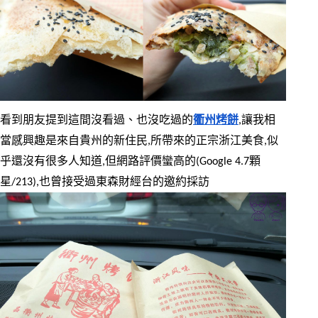
看到朋友提到這間沒看過、也沒吃過的
衢州烤餅
,讓我相
當感興趣是來自貴州的新住民,所帶來的正宗浙江美食,似
乎還沒有很多人知道,但網路評價蠻高的(Google 4.7顆
星/213),也曾接受過東森財經台的邀約採訪