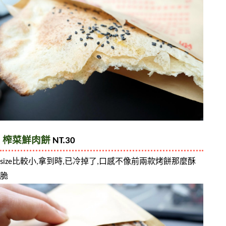
榨菜鮮肉餅
 NT.30
size比較小,拿到時,已冷掉了,口感不像前兩款烤餅那麼酥
脆