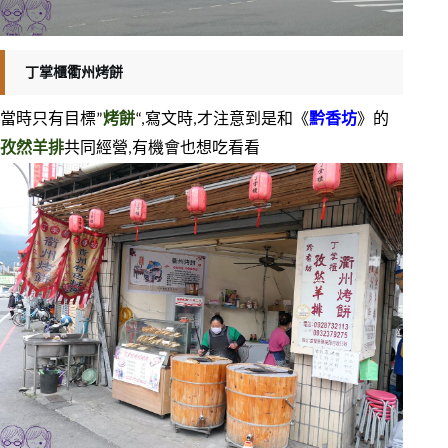
丁掌櫃衢州烤餅
當時只有目標”
烤餅
“,寫文時,才注意到是和《
黔香坊
》的
孜然羊排
共同經營,有機會也想吃看看