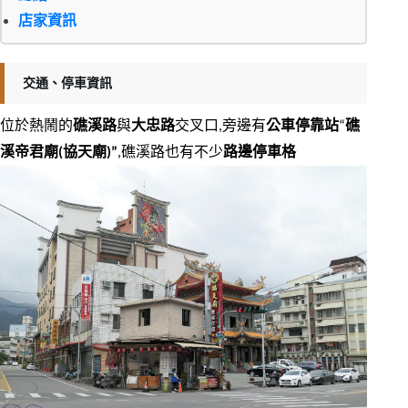
店家資訊
交通、停車資訊
位於熱鬧的
礁溪路
與
大忠路
交叉口,旁邊有
公車停靠站
“
礁
溪帝君廟(協天廟)”
,礁溪路也有不少
路邊停車格