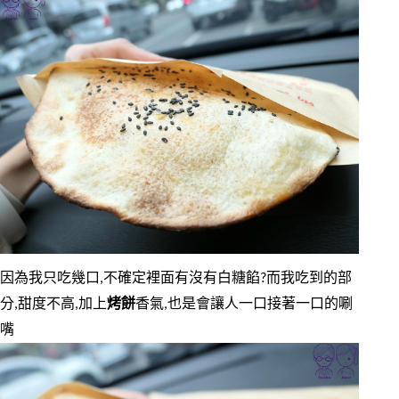
因為我只吃幾口,不確定裡面有沒有白糖餡?而我吃到的部
分,甜度不高,加上
烤餅
香氣,也是會讓人一口接著一口的唰
嘴