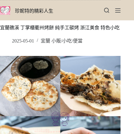
跳
珍妮特的精彩人生
至
主
要
宜蘭礁溪 丁掌櫃衢州烤餅 純手工碳烤 浙江美食 特色小吃
內
容
2025-05-01
宜蘭 小販/小吃/便當