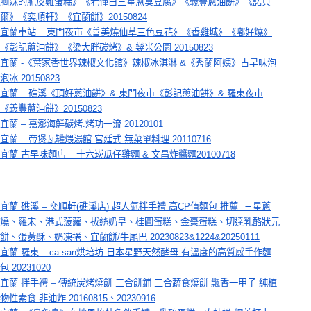
胸妹的脆皮雞蛋糕》《老懂白三星蔥臭豆腐》《義豐蔥油餅》《諾貝
爾》《奕順軒》《宜蘭餅》20150824
宜蘭車站 – 東門夜市《善美燒仙草三色豆花》《香雞城》《嘟好燒》
《彭記蔥油餅》《梁大胖碳烤》& 幾米公園 20150823
宜蘭 -《葉家香世界辣椒文化館》辣椒冰淇淋 &《秀蘭阿姨》古早味泡
泡冰 20150823
宜蘭 – 礁溪《頂好蔥油餅》& 東門夜市《彭記蔥油餅》& 羅東夜市
《義豐蔥油餅》20150823
宜蘭 – 嘉澎海鮮碳烤.烤功一流 20120101
宜蘭 – 帝煲瓦罐煨湯館.宮廷式 無菜單料理 20110716
宜蘭 古早味麵店 – 十六崁瓜仔雞麵 & 文昌炸醬麵20100718
宜蘭 礁溪 – 奕順軒(礁溪店) 超人氣拌手禮 高CP值麵包 推薦  三星蔥
燒、羅宋、港式菠蘿、拔絲奶皇、桂圓蛋糕、金棗蛋糕、切達乳酪狀元
餅、蛋黃酥、奶凍捲、宜蘭餅/牛尾巴 20230823&1224&20250111
宜蘭 羅東 – ca:san烘培坊 日本星野天然酵母 有溫度的高質感手作麵
包 20231020
宜蘭 拌手禮 – 傳統炭烤燒餅 三合餅鋪 三合蔬食燒餅 飄香一甲子 純植
物性素食 非油炸 20160815、20230916