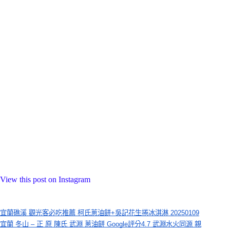
View this post on Instagram
宜蘭礁溪 觀光客必吃推薦 柯氏蔥油餅+吳記花生捲冰淇淋 20250109
宜蘭 冬山 – 正 原 陳氏 武淵 蔥油餅 Google評分4.7 武淵水火同源 親