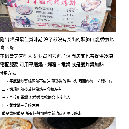
剛出爐,是最佳賞味期,冷了就沒有突出的酥脆口感,香氣也
會下降
不過當天有些人,是要買回去再加熱,而店家也有提供
冷凍
宅配服務
,可用
平底鍋、烤箱、電鍋
,或是
氣炸鍋
加熱
使用方法:
  一、
平底鍋
炒菜鍋預熱不放油,預熱後放最小火,兩面各煎一分鐘左右
  二、
烤箱
預熱後放烤餅烤三分鐘左右
  三、直接用
電鍋
蒸(香香軟軟適合小孩老人) 
  四、
氣炸鍋
三分鐘左右
  重點重點重點-所有烤餅加熱之前均兩面噴少許水