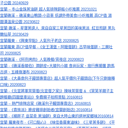
子公園 20240929
宜蘭 – 冬山金珠蔥油餅 超人氣排隊銅板小吃推薦 20231021
宜蘭礁溪 – 礁溪東山鴨頭-小貨車 低調外帶美食/小吃推薦 高CP值 湯
圍溝溫泉公園 20230822
宜蘭 礁溪 – 星寶蔥達人  來自自家三星蔥田的美味蔥派  紅豆煎餅 黑丸
嫩仙草 20230429
宜蘭羅東 -《興東早點》人氣包子老店 20200825
宜蘭羅東 高CP值早餐 -《女王漢堡。阿嬤蛋餅》古早味蛋餅、三層吐
司 20200825
宜蘭礁溪 -《阿亮烤肉》人氣晚餐/宵夜店 20200823
宜蘭 -《礁溪香腸伯》潤餅皮+大腸包小腸 食尚玩家、旅行應援團 跑馬
古道、五峰旗瀑布 20200823
宜蘭 -《大鼻南包子饅頭專賣店》超人氣平價包子饅頭店(下午只剩幾種
口味) 20200823
宜蘭 -《北宜將軍茶葉蛋(北宜蛋之家)》辣味茶葉蛋 & 《笑笑羊親子主
題餐廳(四圍堡車站)》免費親子拍照景點 20160815
宜蘭 – 熱門排隊店家《礁溪包子鰻頭專賣店》20160815
宜蘭 -《貴族派》脆皮雞排創始者(宜蘭創始店) 20160814
宜蘭 -《楊胖子 韭菜盒.蔥油餅》來自大陸山東的道地家鄉味20160814
宜蘭 羅東夜市 -《可口點心》《味佳香廣東滷味》《三星蔥多餅》《平