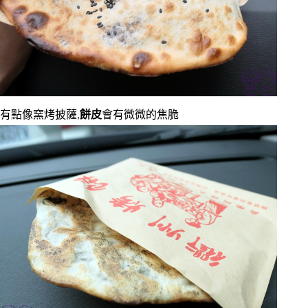
有點像窯烤披薩,
餅皮
會有微微的焦脆