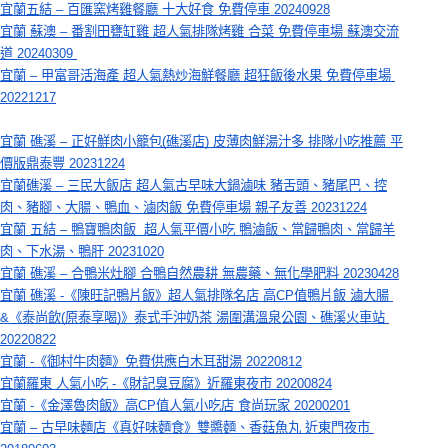
宜蘭五結 – 百匯窯烤雞餐廳 十大好食 免費停車 20240928
宜蘭 蘇澳 – 番割田甕缸雞 超人氣排隊烤雞 合菜 免費停車場 蘇澳交流
道 20240309
宜蘭 – 甲富哥活海產 超人氣熱炒海鮮餐廳 超狂飯後水果 免費停車場 
20221217
宜蘭 礁溪 – 正好鮮肉小籠包(礁溪店) 皮薄肉鮮湯汁多 排隊小吃推薦 平
價版鼎泰豐 20231224
宜蘭礁溪 – 三民大飯店 超人氣古早味大鍋滷味 豬舌頭、豬尾巴、控
肉、豬腳、大腸、鴨血、滷肉飯 免費停車場 親子友善 20231224
宜蘭 五結 – 鴨寶鴨肉飯  超人氣平價小吃 鴨滷飯、當歸鴨肉、當歸羊
肉、下水湯、鴨肝 20231020
宜蘭 礁溪 – 合鴨米灶腳 合鴨自然農耕 無農藥、無化學肥料 20230428
宜蘭 礁溪 -《陳旺記鴨片飯》超人氣排隊名店 高CP值鴨片飯 滷大腸 
&《泰尚飲(原泰享喝)》泰式手沖奶茶 湯圍溝溫泉公園、礁溪火車站 
20220822
宜蘭 -《御村牛肉麵》免費供應白木耳甜湯 20220812
宜蘭羅東 人氣小吃 -《財記臭豆腐》近羅東夜市 20200824
宜蘭 -《金澤魯肉飯》高CP值人氣小吃店 食尚玩家 20200201
宜蘭 – 古早味麵店《真好味麵食》雙醬麵、香菇魚丸 近東門夜市 