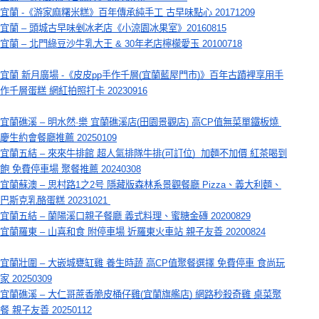
宜蘭 -《游家麻糬米糕》百年傳承純手工 古早味點心 20171209
宜蘭 – 頭城古早味剉冰老店《小涼園冰果室》20160815
宜蘭 – 北門綠豆沙牛乳大王 & 30年老店檸檬愛玉 20100718
宜蘭 新月廣場 -《皮皮pp手作千層(宜蘭藍屋門市)》百年古蹟裡享用手
作千層蛋糕 網紅拍照打卡 20230916
宜蘭礁溪 – 明水然·樂 宜蘭礁溪店(田園景觀店) 高CP值無菜單鐵板燒 
慶生約會餐廳推薦 20250109
宜蘭五結 – 來來牛排館 超人氣排隊牛排(可訂位)  加麵不加價 紅茶喝到
飽 免費停車場 聚餐推薦 20240308
宜蘭蘇澳 – 思村路1之2号 隱藏版森林系景觀餐廳 Pizza、義大利麵、
巴斯克乳酪蛋糕 20231021
宜蘭五結 – 蘭陽溪口親子餐廳 義式料理、蜜糖金磚 20200829
宜蘭羅東 – 山喜和食 附停車場 近羅東火車站 親子友善 20200824
宜蘭壯圍 – 大嵌城甕缸雞 養生時蔬 高CP值聚餐選擇 免費停車 食尚玩
家 20250309
宜蘭礁溪 – 大仁哥蔗香脆皮桶仔雞(宜蘭旗艦店) 網路秒殺奇雞 桌菜聚
餐 親子友善 20250112