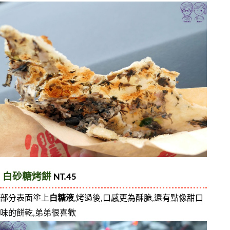
白砂糖烤餅
 NT.45
部分表面塗上
白糖液
,烤過後,口感更為酥脆,還有點像甜口
味的餅乾,弟弟很喜歡