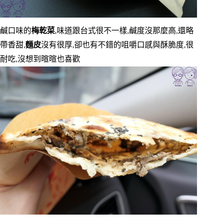
鹹口味的
梅乾菜
,味道跟台式很不一樣,鹹度沒那麼高,還略
帶香甜,
麵皮
沒有很厚,卻也有不錯的咀嚼口感與酥脆度,很
耐吃,沒想到暄暄也喜歡