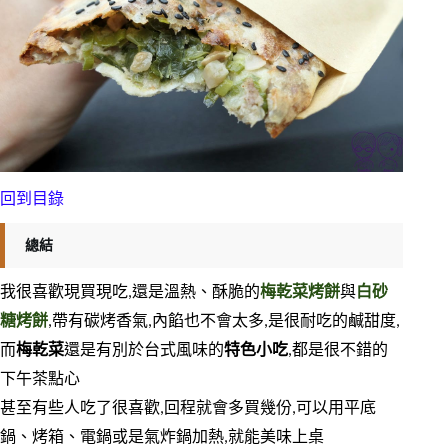
回到目錄
總結
我很喜歡現買現吃,還是溫熱、酥脆的
梅乾菜烤餅
與
白砂
糖烤餅
,帶有碳烤香氣,內餡也不會太多,是很耐吃的鹹甜度,
而
梅乾菜
還是有別於台式風味的
特色小吃
,都是很不錯的
下午茶點心
甚至有些人吃了很喜歡,回程就會多買幾份,可以用平底
鍋、烤箱、電鍋或是氣炸鍋加熱,就能美味上桌