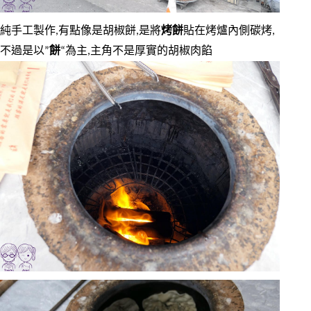
純手工製作,有點像是胡椒餅,是將
烤餅
貼在烤爐內側碳烤,
不過是以”
餅
“為主,主角不是厚實的胡椒肉餡