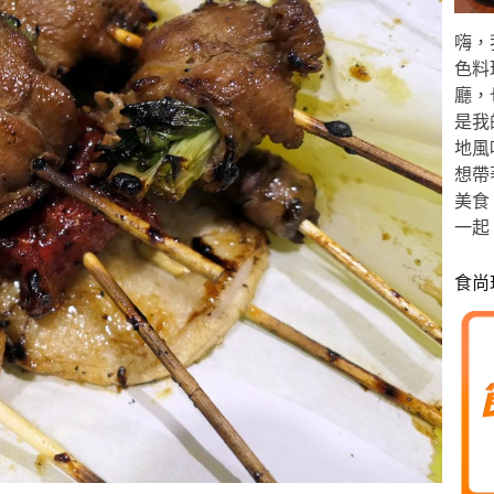
嗨，
色料
廳，
是我
地風
想帶
美食
一起
食尚