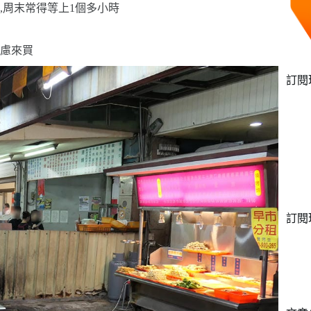
,周末常得等上
1
個多小時
慮來買
訂閱
訂閱