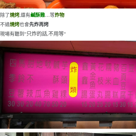
除了
燒烤
,還有
鹹酥雞
…等
炸物
不過
燒烤
也會
先炸再烤
只炸的話,不用等
現場有聽到
“
“