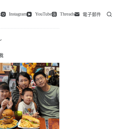
k
Instagram
YouTube
Threads
電子郵件
我