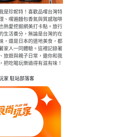
我是珍妮特！喜歡品嚐台灣特
理、嚐遍麵包香氣與質感咖啡
也熱愛挖掘網美打卡點。旅行
的生活養分，無論是台灣的在
味，還是日本的道地美食，都
著家人一同體驗。這裡記錄著
、旅遊與親子日常，邀你和我
，把吃喝玩樂過得有滋有味！
玩家 駐站部落客