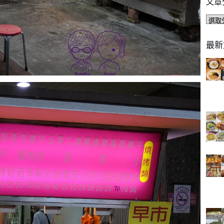
文章
文
章
分
最新
類