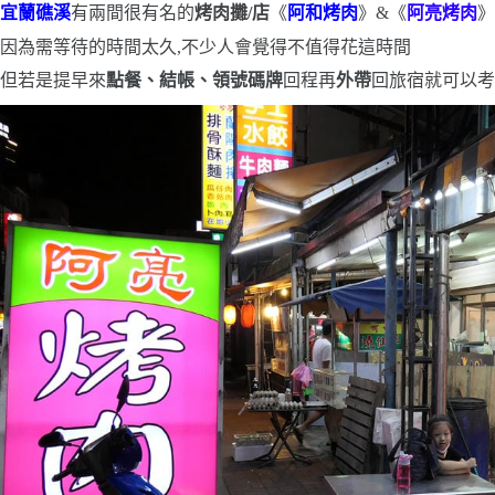
宜蘭礁溪
有兩間很有名的
烤肉攤
/
店
《
阿和烤肉
》
&
《
阿亮烤肉
》
因為需等待的時間太久,不少人會覺得不值得花這時間
但若是提早來
點餐、結帳、領號碼牌
回程再
外帶
回旅宿
就可以考