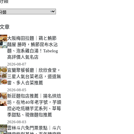
分類
文章
大阪梅田拉麵｜鶏と鮪節
麺屋 勝時，鮪節昆布水沾
麵、泡系雞白湯！Tabelog
高評價人氣名店
2026-08-07
宜蘭聚餐餐廳｜欣欣食堂，
三星人氣台菜老店，道道無
雷、多人合菜推薦
2026-08-05
新莊麵包店推薦｜揚名烘焙
坊，在地40年老字號，芋頭
控必吃低糖芋泥系列、草莓
季甜點、現做麵包推薦
2026-08-03
雲林斗六免門票景點｜斗六