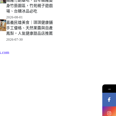
糖廠竹創基地，百年糖廠變
身竹藝園區，竹苑親子遊戲
場、台糖冰品必吃
2026-08-01
嘉義民雄美食｜琪琪健康舖
手工優格、天然果醬與自產
鳳梨，人氣健康甜品店推薦
2026-07-30
k.com
→