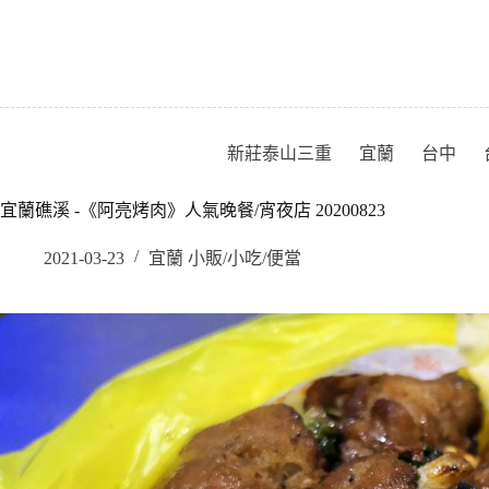
跳
至
主
要
內
容
新莊泰山三重
宜蘭
台中
宜蘭礁溪 -《阿亮烤肉》人氣晚餐/宵夜店 20200823
2021-03-23
宜蘭 小販/小吃/便當