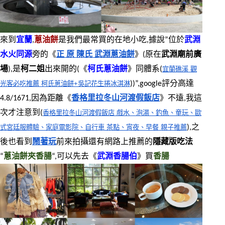
來到
宜蘭
,
蔥油餅
是我們最常買的在地小吃,據說”位於
武淵
水火同源
旁的《
正 原 陳氏 武淵蔥油餅
》(原在
武淵廟前廣
場
),是
柯二姐
出來開的(《
柯氏蔥油餅
》同體系(
宜蘭礁溪 觀
光客必吃推薦 柯氏蔥油餅+吳記花生捲冰淇淋
))”,google評分高達
4.8/1671,因為距離《
香格里拉冬山河渡假飯店
》不遠,我這
次才注意到(
香格里拉冬山河渡假飯店 戲水、泡湯、釣魚、童玩、歐
式宮廷服體驗、家庭電影院、自行車 茶點、宵夜、早餐 親子推薦
),之
後也看到
鬧著玩
前來拍攝還有網路上推薦的
隱藏版吃法
“
蔥油餅夾香腸
“,可以先去《
武淵香腸伯
》買
香腸