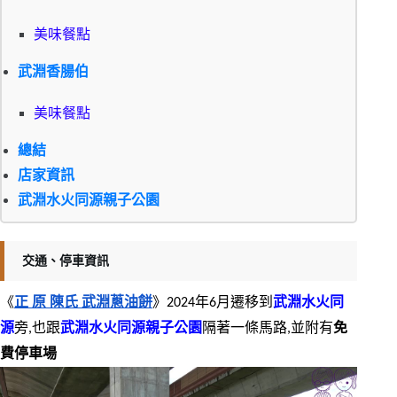
美味餐點
武淵香腸伯
美味餐點
總結
店家資訊
武淵水火同源親子公園
交通、停車資訊
《
正 原 陳氏 武淵蔥油餅
》2024年6月遷移到
武淵水火同
源
旁,也跟
武淵水火同源親子公園
隔著一條馬路,並附有
免
費停車場