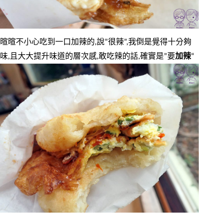
暄暄不小心吃到一口加辣的,說”很辣”,我倒是覺得十分夠
味,且大大提升味道的層次感,敢吃辣的話,確實是”要
加辣
“