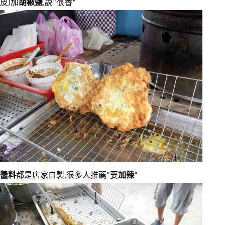
皮)加
胡椒鹽
,說”很香”
醬料
都是店家自製,很多人推薦”要
加辣
“