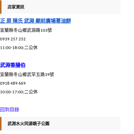
店家資訊
正 原 陳氏 武淵 廟前廣場蔥油餅
宜蘭縣冬山鄉武淵路103號
0939 257 252
11:00-18:00;二公休
武淵香腸伯
宜蘭縣冬山鄉武罕五路39號
0918 489 669
10:00-17:00;二公休
回到目錄
武淵水火同源親子公園