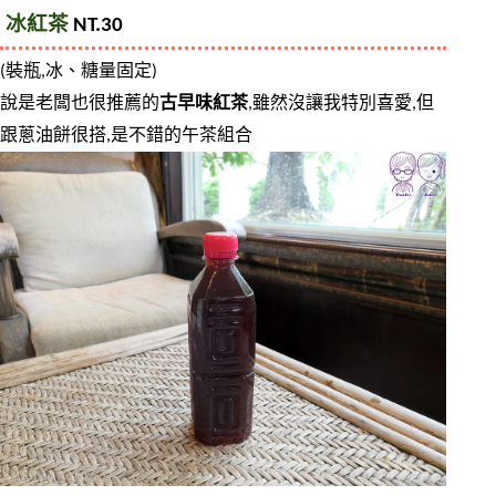
冰紅茶
 NT.30
(裝瓶,冰、糖量固定)
說是老闆也很推薦的
古早味紅茶
,雖然沒讓我特別喜愛,但
跟蔥油餅很搭,是不錯的午茶組合