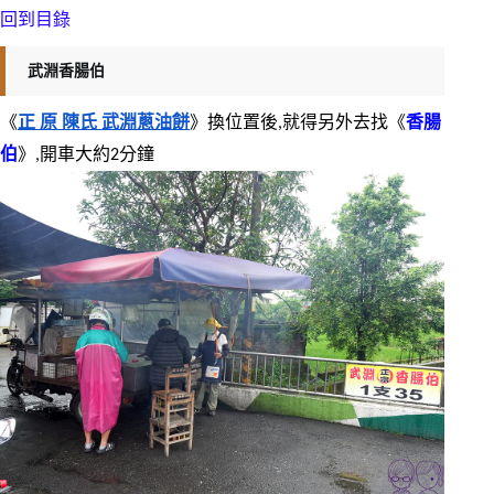
回到目錄
武淵香腸伯
《
正 原 陳氏 武淵蔥油餅
》換位置後,就得另外去找《
香腸
伯
》,開車大約2分鐘