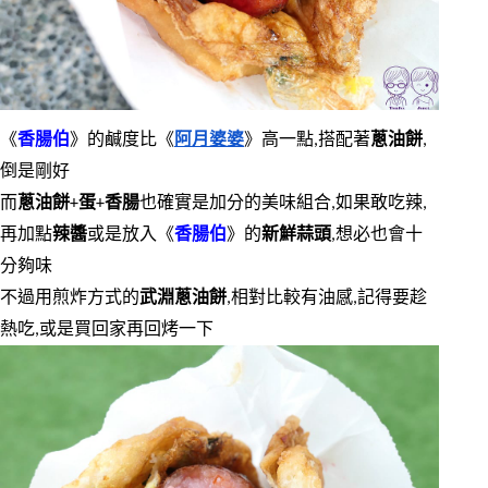
《
香腸伯
》的鹹度比《
阿月婆婆
》高一點,搭配著
蔥油餅
,
倒是剛好
而
蔥油餅
+
蛋
+
香腸
也確實是加分的美味組合,如果敢吃辣,
再加點
辣醬
或是放入《
香腸伯
》的
新鮮蒜頭
,想必也會十
分夠味
不過用煎炸方式的
武淵蔥油餅
,相對比較有油感,記得要趁
熱吃,或是買回家再回烤一下