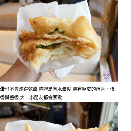
蛋
也不會炸得乾癟,整體是有水潤度,還有麵皮的酥香、蛋
香與醬香,大、小朋友都會喜歡