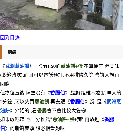
回到目錄
總結
《
武淵蔥油餅
》一份
NT.50
的
蔥油餅+蛋
,不算便宜,但美味
(要趁熱吃),而且可以電話預訂,不用排隊久等,會讓人想再
回購
但換位置後,隔壁沒有《
香腸伯
》,還好距離不遠(開車大約
2分鐘),可以先買
蔥油餅
,再去跟《
香腸伯
》說”是《
武淵蔥
油餅
》介紹的”,看
香腸
會不會比較大隻😆
如果敢吃辣,也十分推薦”
蔥油餅+蛋
+辣
“,再放進《
香腸
伯
》的
新鮮蒜頭
,想必相當夠味