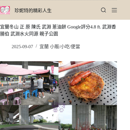
跳
珍妮特的精彩人生
至
主
要
宜蘭冬山 正 原 陳氏 武淵 蔥油餅 Google評分4.8 ft. 武淵香
內
腸伯 武淵水火同源 親子公園
容
2025-09-07
宜蘭 小販/小吃/便當