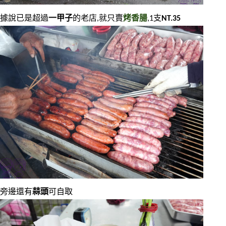
據說已是超過
一甲子
的老店,就只賣
烤香腸
,1支
NT.35
旁邊還有
蒜頭
可自取