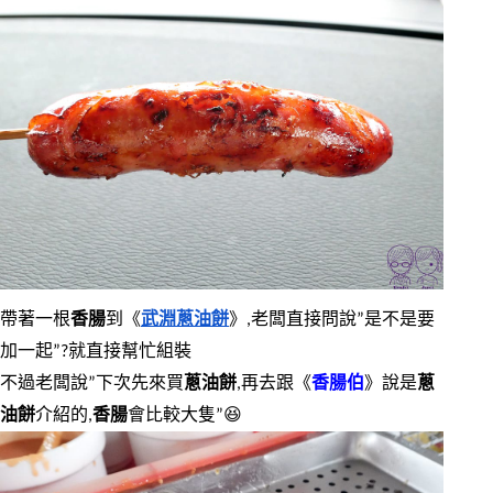
帶著一根
香腸
到《
武淵蔥油餅
》,老闆直接問說”是不是要
加一起”?就直接幫忙組裝
不過老闆說”下次先來買
蔥油餅
,再去跟《
香腸伯
》說是
蔥
油餅
介紹的,
香腸
會比較大隻”😆