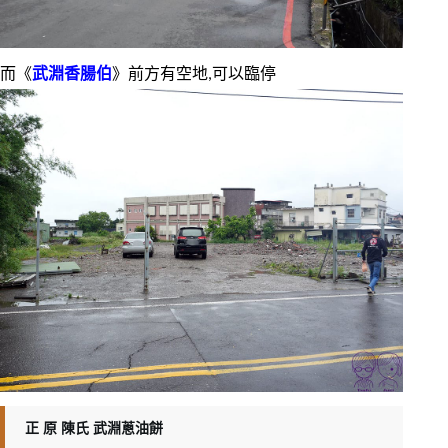
而《
武淵香腸伯
》前方有空地,可以臨停
正 原 陳氏 武淵蔥油餅