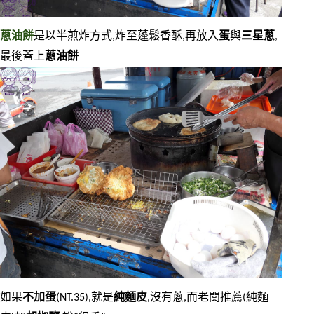
蔥油餅
是以半煎炸方式,炸至蓬鬆香酥,再放入
蛋
與
三星蔥
,
最後蓋上
蔥油餅
如果
不加蛋
(NT.35),就是
純麵皮
,沒有蔥,而老闆推薦(純麵