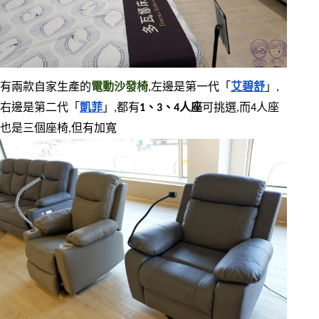
有兩款自家生產的
電動沙發椅
,左邊是第一代「
艾碧舒
」,
右邊是第二代「
凱菲
」,都有
1、3、4人座
可挑選,而4人座
也是三個座椅,但有加寬