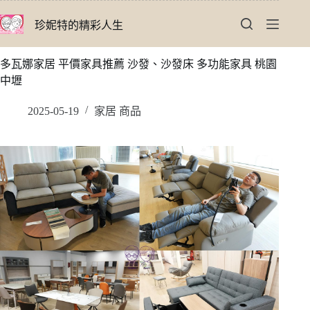
跳
珍妮特的精彩人生
至
主
要
多瓦娜家居 平價家具推薦 沙發、沙發床 多功能家具 桃園
內
中壢
容
2025-05-19
家居 商品