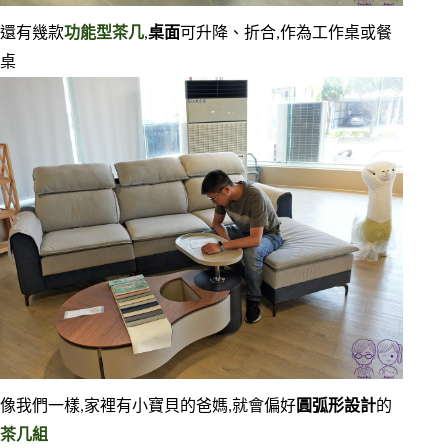
還有幾款
功能型茶几
,
桌面
可升降、折合,作為工作桌或餐
桌
像我們一樣,家裡有小寶貝的爸媽,就會偏好
圓弧形設計
的
茶几組