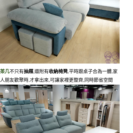
茶几
不只有
抽屜
,還附有
收納椅凳
,平時跟桌子合為一體,家
人朋友歡聚時,才拿出來,可讓家裡更整齊,同時節省空間