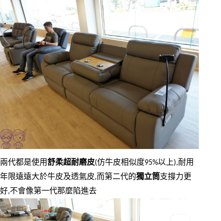
兩代都是使用
舒柔超耐磨皮
(仿牛皮相似度95%以上),耐用
年限遠遠大於牛皮及透氣皮,而第二代的
獨立筒
支撐力更
好,不會像第一代那麼陷進去