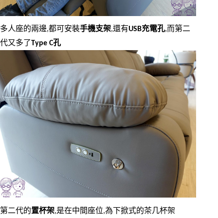
多人座的兩邊,都可安裝
手機支架
,還有
USB充電孔
,而第二
代又多了
Type C孔
第二代的
置杯架
,是在中間座位,為下掀式的茶几杯架