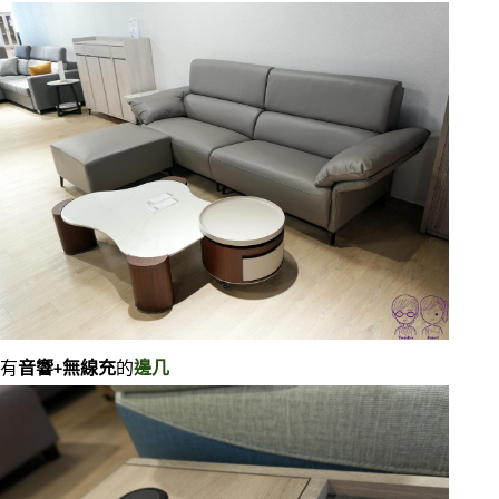
有
音響+無線充
的
邊几