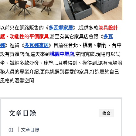
以前只在網路販售的《
多瓦娜家居
》,提供多款
兼具
設計
感、功能性
的
平價家具
,甚至有其它家具店會跟《
多瓦
娜
》進貨《
多瓦娜家居
》目前在
台北、桃園、新竹、台中
設有實體店面,這天來到
桃園中壢店
,空間寬廣,現場可以試
坐、試躺多款沙發、床墊…,且看得到、摸得到,還有現場服
務人員的專業介紹,更能挑選到喜愛的家具,打造屬於自己
風格的溫馨空間
文章目錄
收合
文章目錄