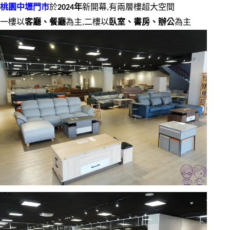
桃園中壢門市
於
2024年
新開幕,有兩層樓超大空間
一樓以
客廳、餐廳
為主,二樓以
臥室、書房、辦公
為主