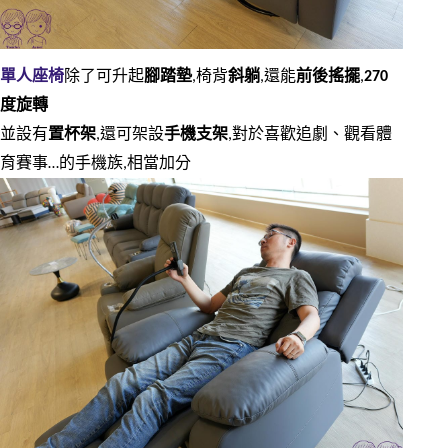
單人座椅
除了可升起
腳踏墊
,椅背
斜躺
,還能
前後搖擺
,
270
度旋轉
並設有
置杯架
,還可架設
手機支架
,對於喜歡追劇、觀看體
育賽事…的手機族,相當加分