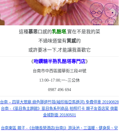
這種
慕思
口感的
乳酪塔
,實在不是我的菜
不過味道蠻有
質感
的
或許要冰一下,才能讓我喜歡它
《
吻鑽糖半熟乳酪塔專門店
》
台南市中西區國華街三段
48
號
13:00
–
17:00
;一
–
三公休
0987 496 694
台南 – 四草大眾廟.綠色隧道竹筏(袖珍版亞馬遜河) 免費停車 20190828
台南 -《虱目魚主題館》虱目魚系列商品 拍照打卡 親子友善店家 億載
金城對面 20180501
台南東區 親子 -《台糖長榮酒店(台南)》游泳池、三溫暖、健身房、兒