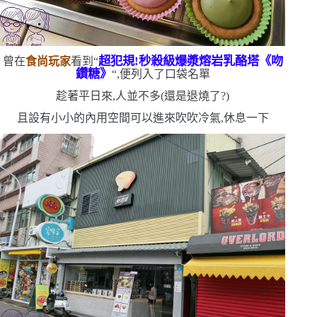
超犯規!秒殺級爆漿
熔岩乳酪塔《吻
曾在
食尚玩家
看到
“
鑽糖》
“
,便列入了口袋名單
趁著平日來,人並不多
(
還是退燒了?
)
且設有小小的內用空間
可以進來吹吹冷氣,休息一下