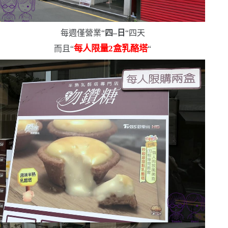
每週僅營業
“
四
–
日
“
四天
每人限量
2
盒乳酪塔
而且
“
“