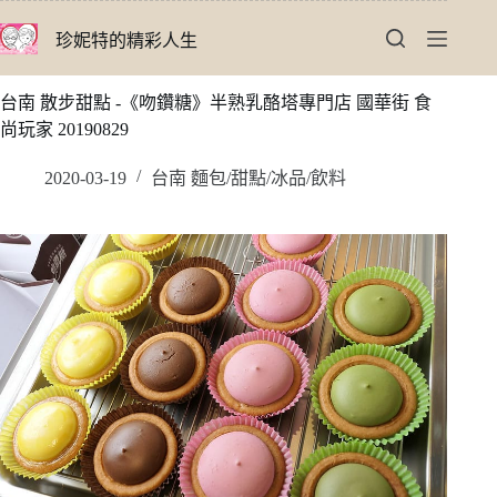
跳
珍妮特的精彩人生
至
主
要
台南 散步甜點 -《吻鑽糖》半熟乳酪塔專門店 國華街 食
內
尚玩家 20190829
容
2020-03-19
台南 麵包/甜點/冰品/飲料