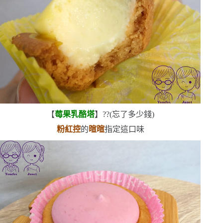
【
莓果乳酪塔
】??
(
忘了多少錢
)
粉紅控
的
暄暄
指定這口味