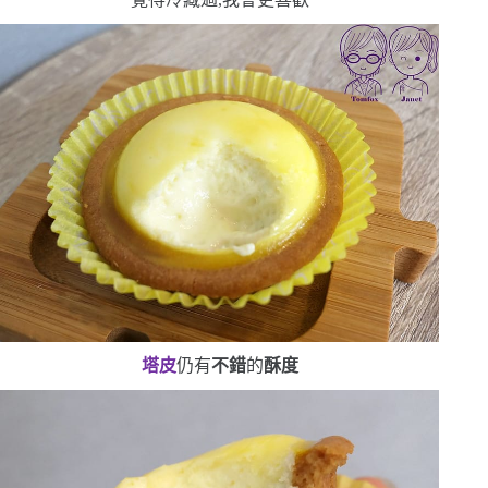
塔皮
仍有
不錯
的
酥度