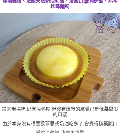
農場雞蛋、法國天然奶油乳酪、法國
Lsignys
奶油、熊本
珍珠麵粉
當天現場吃,仍有溫熱度,但沒有爆漿的感覺
已是像
慕思
般
的口感
由於本身沒有很喜歡慕思或奶油
吃多了,會覺得稍稍膩口
覺得冷藏過,我會更喜歡