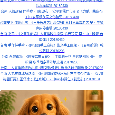
台南 安平 -《NINAO Gelato/蜷尾家》Gelato Classico義式經典冰淇淋 
清水模建築 20180430
台南 人氣甜點 伴手禮 -《紅磚布丁(安平旗艦門市)》&《方蘭川焦皮布
丁》(安平蚵灰窯文化館旁) 20180430
台南安平 道地小吃 -《王氏魚皮店》高CP值 虱目魚專賣老店 早、午餐 
專用停車場 20180430
台南 安平 -《文章牛肉湯》人氣排隊牛肉湯 食尚玩家 早、中、晚餐 台
南運河 20180430
台南 手作拌手禮 -《阿湯哥手工麻糬》紫米手工麻糬、《春川煎餅》韓
式煎餅 20170206
台南 永樂市場 -《修安扁擔豆花》手工傳統豆花 黑砂糖刨冰 4色手作
粉粿 冬季限定薑汁地瓜湯 20170206
台南 – 人氣推薦特色小吃《聖記軟骨飯》軟嫩入味的豬軟骨 20170206
台南 人氣排隊冰品甜湯 -《阿卿傳統飲品冰品》古早味杏仁茶、《八寶
彬圓仔惠》圓仔冰 (《江水號》、《hun純薏仁。甜點》) 20170131