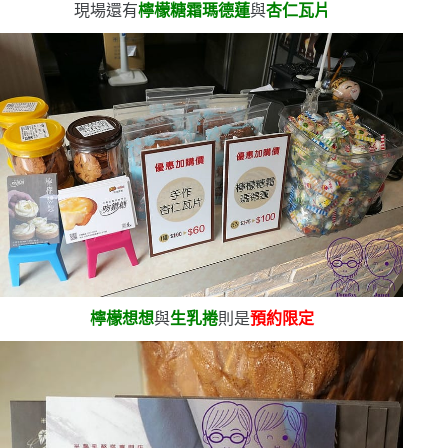
現場還有
檸檬糖霜瑪德蓮
與
杏仁瓦片
檸檬想想
與
生乳捲
則是
預約限定