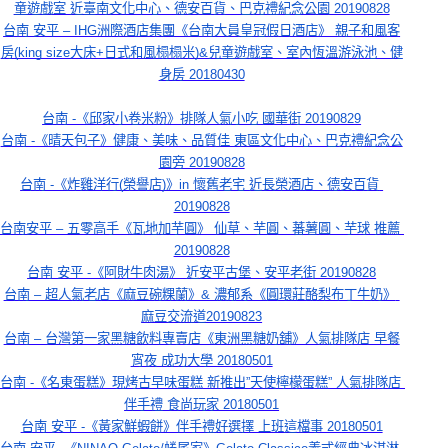
童遊戲室 近臺南文化中心、德安百貨、巴克禮紀念公園 20190828
台南 安平 – IHG洲際酒店集團《台南大員皇冠假日酒店》 親子和風客
房(king size大床+日式和風榻榻米)&兒童遊戲室、室內恆溫游泳池、健
身房 20180430
台南 -《邱家小卷米粉》排隊人氣小吃 國華街 20190829
台南 -《晴天包子》健康、美味、品質佳 東區文化中心、巴克禮紀念公
園旁 20190828
台南 -《炸雞洋行(榮譽店)》in 懷舊老宅 近長榮酒店、德安百貨 
20190828
台南安平 – 五零高手《瓦地加芋圓》 仙草、芋圓、蕃薯圓、芋球 推薦 
20190828
台南 安平 -《阿財牛肉湯》 近安平古堡、安平老街 20190828
台南 – 超人氣老店《麻豆碗粿蘭》& 濃郁系《圓環莊酪梨布丁牛奶》 
麻豆交流道20190823
台南 – 台灣第一家黑糖飲料專賣店《東洲黑糖奶舖》人氣排隊店 早餐
宵夜 成功大學 20180501
台南 -《名東蛋糕》現烤古早味蛋糕 新推出”天使檸檬蛋糕” 人氣排隊店 
伴手禮 食尚玩家 20180501
台南 安平 -《黃家鮮蝦餅》伴手禮好選擇 上班這檔事 20180501