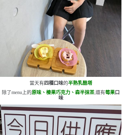
當天有
四種口味
的
半熟乳酪塔
除了
menu
上的
原味、榛果巧克力、森半抹茶
,還有
莓果
口
味