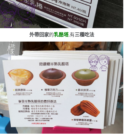
外帶回家
的
乳酪塔
,有
三種吃法