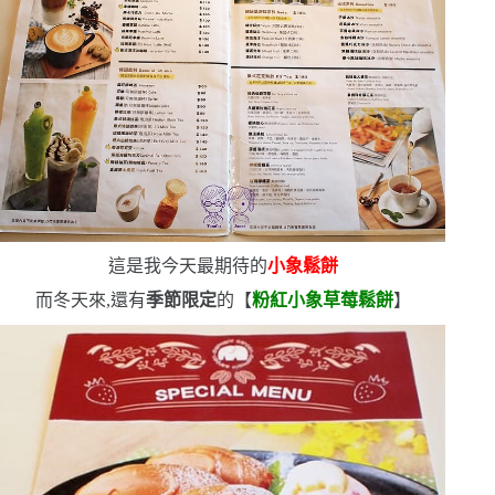
這是我今天最期待的
小象鬆餅
而冬天來,還有
季節限定
的【
粉紅小象草莓鬆餅
】