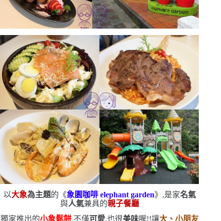
以
大象
為主題
的《
象園咖啡
elephant garden
》,是家
名氣
與
人氣
兼具的
親子餐廳
獨家推出的
小象鬆餅
,不僅
可愛
,也很
美味
喔!!讓
大、小朋友