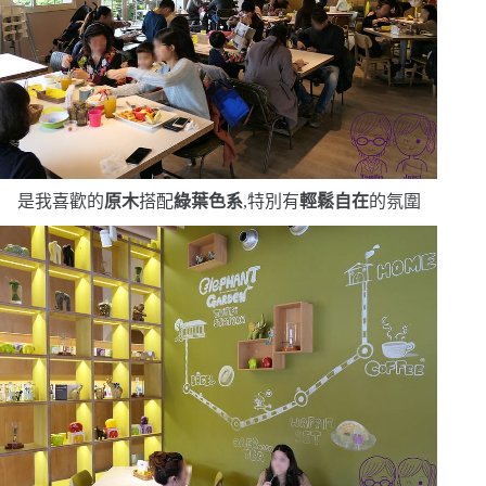
是我喜歡的
原木
搭配
綠葉色系
,特別有
輕鬆自在
的氛圍