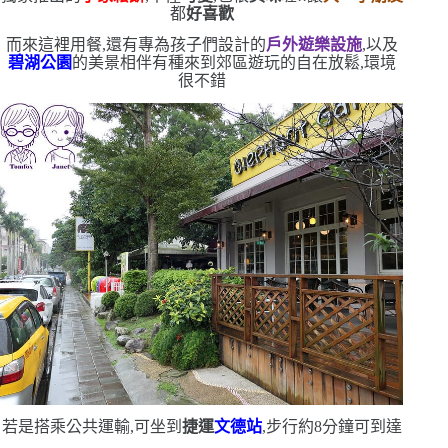
都
好喜歡
而來這裡用餐,還有專為孩子們設計的
戶外遊樂設施
,以及
碧湖公園
的美景相伴
有種來到郊區遊玩的自在放鬆,環境
很不錯
若是搭乘公共運輸,可坐到
捷運
文德站
,步行約
8
分鐘可到達