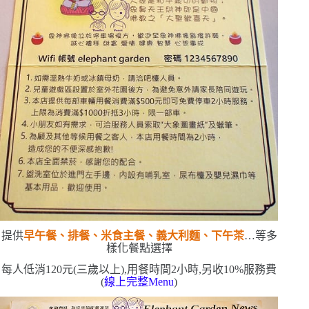
提供
早午餐、排餐、米食主餐、義大利麵、下午茶
…等多
樣化餐點選擇
每人低消
120
元
(
三歲以上
)
,用餐時間
2
小時,另收
10%
服務費
(
線上完整
Menu
)