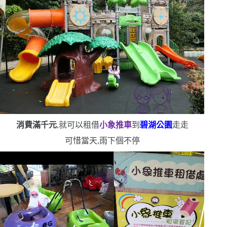
消費滿千元
,就可以租借
小象推車
到
碧湖公園
走走
可惜當天,雨下個不停