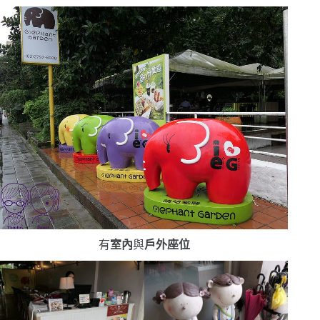
有
室內
與
戶外座位