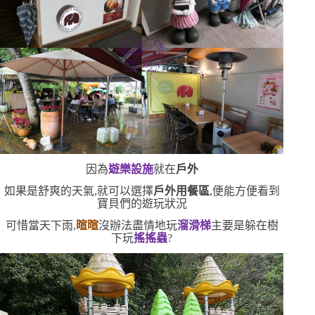
因為
遊樂設施
就在
戶外
如果是舒爽的天氣,就可以選擇
戶外用餐區
,便能方便看到
寶貝們的遊玩狀況
可惜當天下雨,
暄暄
沒辦法盡情地玩
溜滑梯
主要是躲在樹
下玩
搖搖蟲
?