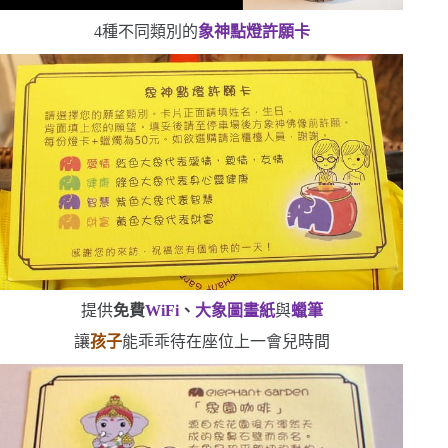
4
種不同類別的
象神點燈許願卡
提供
免費
WiFi
、
大象圖畫紙
與
蠟筆
讓
孩子
能乖乖待在座位上一會兒時間