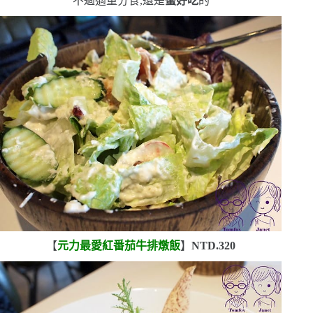
不過適量分食,還是
蠻好吃
的
【
元力最愛紅番茄牛排燉飯
】
NTD.320