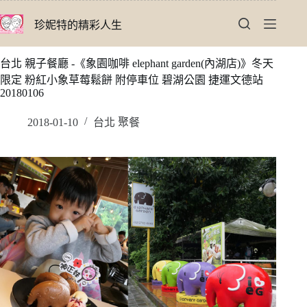
跳
珍妮特的精彩人生
至
主
要
台北 親子餐廳 -《象園咖啡 elephant garden(內湖店)》冬天
內
限定 粉紅小象草莓鬆餅 附停車位 碧湖公園 捷運文德站
容
20180106
2018-01-10
台北 聚餐