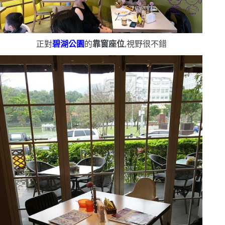
正對
碧湖公園
的
靠窗座位
,視野很不錯