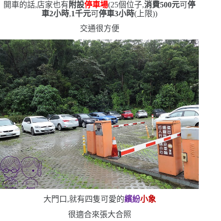
開車的話,店家也有
附設
停車場
(
25
個位子,
消費
500
元
可
停
車
2
小時
,
1
千元
可
停車
3
小時
(
上限
)
)
交通很方便
大門口,就有四隻可愛的
繽紛
小象
很適合來張大合照