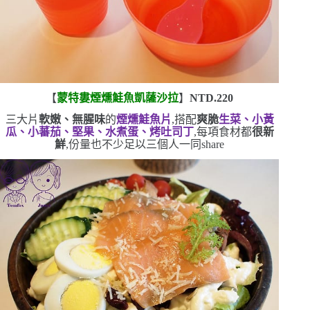
【
蒙特婁煙燻鮭魚凱薩沙拉
】
NTD.220
三大片
軟嫩、無腥味
的
煙燻鮭魚片
,搭配
爽脆
生菜、小黃
瓜、小蕃茄、堅果、水煮蛋、烤吐司丁
,每項食材都
很新
鮮
,份量也不少
足以三個人一同
share