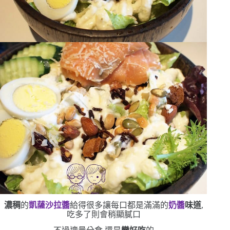
濃稠
的
凱薩沙拉醬
給得很多
讓每口都是滿滿的
奶醬
味道
,
吃多了則會稍顯膩口