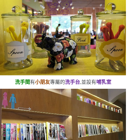
洗手間
有
小朋友
專屬的
洗手台
,並設有
哺乳室