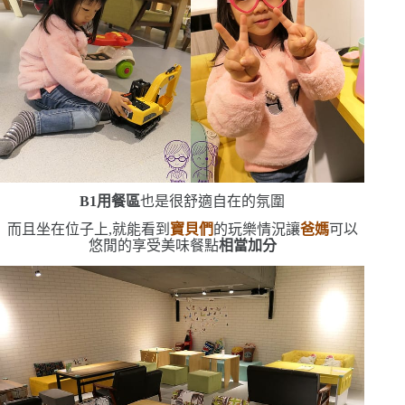
B1
用餐區
也是很舒適自在的氛圍
而且坐在位子上,就能看到
寶貝們
的玩樂情況
讓
爸媽
可以
悠閒的享受美味餐點
相當加分