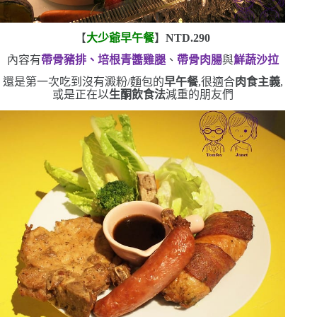
【
大少爺早午餐
】
NTD.290
內容有
帶骨豬排、培根青醬雞腿
、
帶骨肉腸
與
鮮蔬沙拉
還是第一次吃到沒有澱粉
/
麵包的
早午餐
,很適合
肉食主義
,
或是正在以
生酮飲食法
減重的朋友們