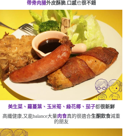
帶骨肉腸
外皮酥脆
,
口感
也
很不錯
美生菜、蘿蔓葉、玉米筍、綠花椰、茄子
都
很新鮮
高纖健康,又能
balance
大量
肉食
真的很適合
生酮飲食
減重
的朋友