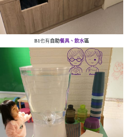
B1
也有
自助
餐具、飲水
區