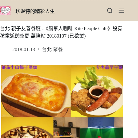
跳
珍妮特的精彩人生
至
主
要
台北 親子友善餐廳 -《風箏人咖啡 Kite People Cafe》設有
內
孩童遊憩空間 萬隆站 20180107 (已歇業)
容
2018-01-13
台北 聚餐