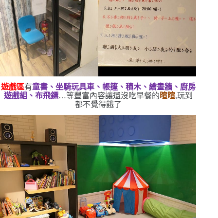
遊戲區
有
童書、坐騎玩具車、帳篷、積木、繪畫牆、廚房
遊戲組、布飛鏢
…等豐富內容
讓還沒吃早餐的
暄暄
,玩到
都不覺得餓了