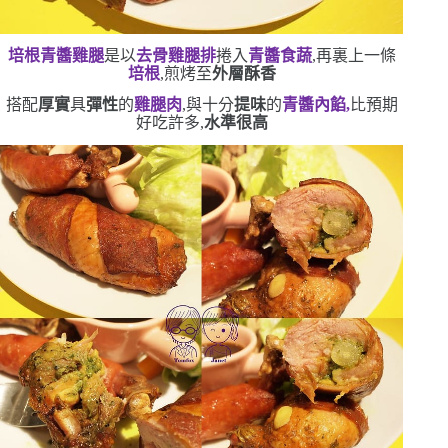
培根青醬雞腿
是以
去骨雞腿排
捲入
青醬食蔬
,再裏上一條
培根
,煎烤至
外層酥香
搭配
厚實
具
彈性
的
雞腿肉
,與十分
提味
的
青醬內餡,
比預期
好吃許多,
水準很高