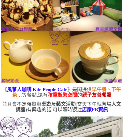
《
風箏人咖啡
Kite People Cafe
》是間提供
早午餐、下午
茶
…等餐點,還有
孩童遊憩空間
的
親子友善餐廳
並且會不定時舉辦
桌遊
及
藝文活動
(
當天下午就有場
人文
講座
)
有興趣的話,可以隨時觀注
店家
FB
資訊