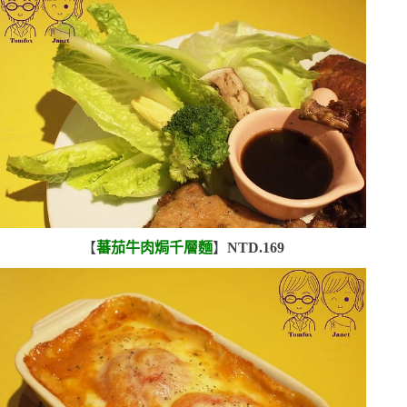
【
蕃茄牛肉焗千層麵
】
NTD.169