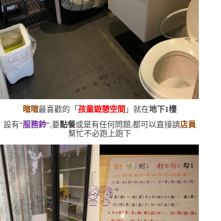
暄暄
最喜歡的「
孩童遊憩空間
」就在
地下
1
樓
設有
“
服務鈴
“
,要
點餐
或是有任何問題,都可以直接請
店員
幫忙
不必跑上跑下