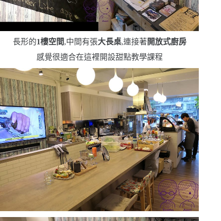
長形的
1
樓空間
,中間有張
大長桌
,連接著
開放式廚房
感覺很適合在這裡開設甜點教學課程