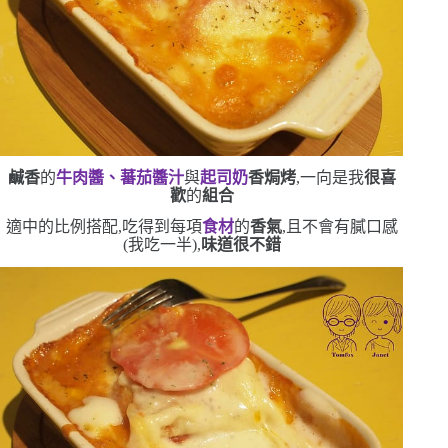
鹹香
的
牛肉醬、蕃茄醬汁
與
起司奶
香焗烤
,一向是我
很喜
歡
的
組合
適中的比例搭配,吃得到每項
食材
的
香氣
,且不會有膩口感
(
我吃一半
)
,
味道很不錯