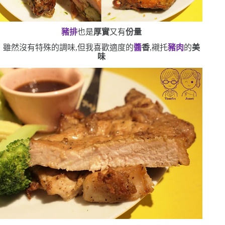
豬排
也是
厚實
又有
份量
雖然沒有特殊的調味,但我喜歡適度的
醬
香
,襯托
豬肉
的
美
味