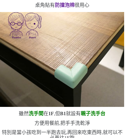
桌角貼有
防撞泡棉
很用心
雖然
洗手間
在
1F
,但
B1
就設有
親子洗手台
方便用餐前,把手手洗乾淨
特別是當小孩吃到一半跑去玩,再回來吃東西時,就可以不
必再往
1F
跑