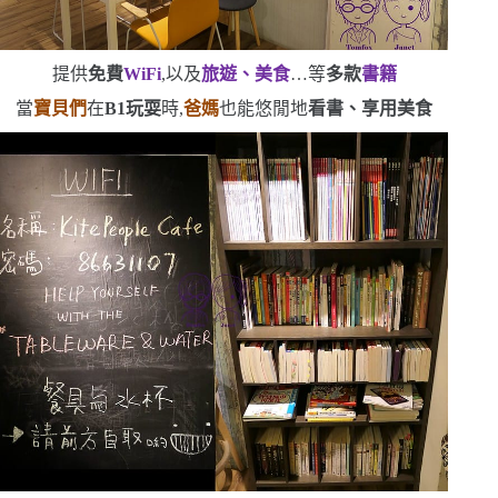
提供
免費
WiFi
,以及
旅遊、美食
…等
多款
書籍
當
寶貝們
在
B1
玩耍
時,
爸媽
也能悠閒地
看書、享用美食