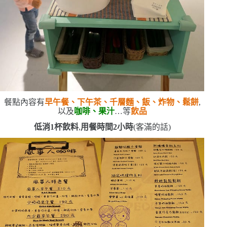
餐點內容有
早午餐、下午茶、千層麵、飯、炸物、鬆餅
,
以及
咖啡、果汁
…等
飲品
低消
1
杯飲料
,
用餐時間
2
小時
(
客滿的話
)