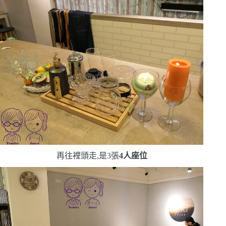
再往裡頭走,是
3
張
4
人座位