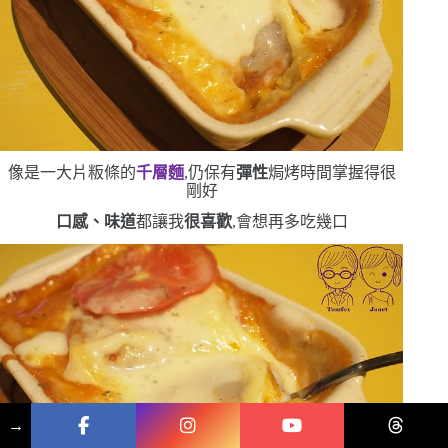
像是一大片粄條的
千層麵
,仍保有
彈性
焗烤時間掌握得很
剛好
口感、味道
都讓我
很喜歡
,會想再多吃幾口
→