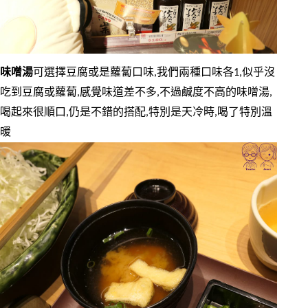
味噌湯
可選擇豆腐或是蘿蔔口味,我們兩種口味各1,似乎沒
吃到豆腐或蘿蔔,感覺味道差不多,不過鹹度不高的味噌湯,
喝起來很順口,仍是不錯的搭配,特別是天冷時,喝了特別溫
暖