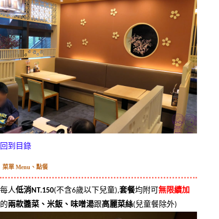
回到目錄
菜單 Menu、點餐
每人
低消NT.150
(不含6歲以下兒童),
套餐
均附可
無限續加
的
兩款醬菜、米飯、味噌湯
跟
高麗菜絲
(兒童餐除外)