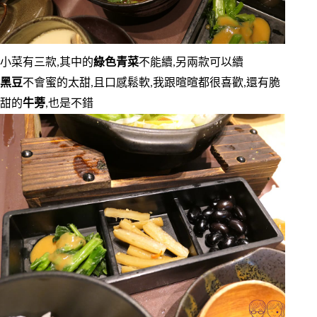
小菜有三款,其中的
綠色青菜
不能續,另兩款可以續
黑豆
不會蜜的太甜,且口感鬆軟,我跟暄暄都很喜歡,還有脆
甜的
牛蒡
,也是不錯