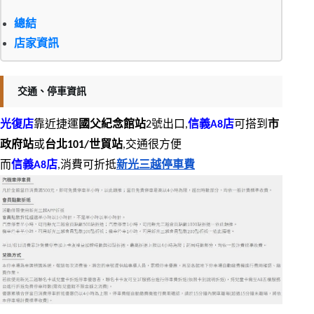
總結
店家資訊
交通、停車資訊
光復店
靠近捷運
國父紀念館站
2號出口,
信義A8店
可搭到
市
政府站
或
台北101/世貿站
,交通很方便
而
信義A8店
,消費可折抵
新光三越停車費