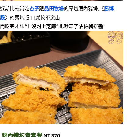
近期比較常吃
杏子
跟
品田牧場
的厚切腰內豬排,《
勝博
殿
》的薄片版,口感較不突出
而吃完才想到”沒附上
芝麻
“,也就忘了沾佐
豬排醬
腰內鐵板煮套餐
 NT.370