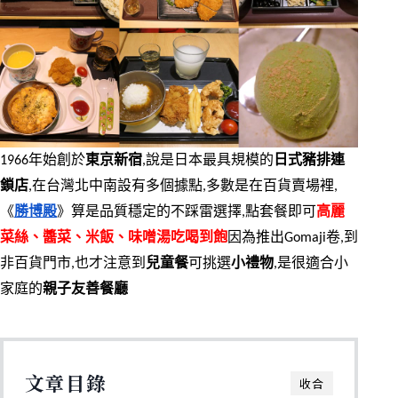
1966年始創於
東京新宿
,說是日本最具規模的
日式豬排連
鎖店
,在台灣北中南設有多個據點,多數是在百貨賣場裡,
《
勝博殿
》算是品質穩定的不踩雷選擇,點套餐即可
高麗
菜絲、醬菜、米飯、味噌湯吃喝到飽
因為推出Gomaji卷,到
非百貨門市,也才注意到
兒童餐
可挑選
小禮物
,是很適合小
家庭的
親子友善餐廳
文章目錄
收合