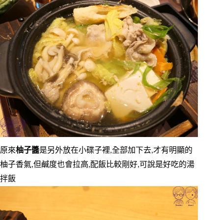
原來
柚子醬
是另外放在小碟子裡,全部加下去,才有明顯的
柚子香氣,但鹹度也會拉高,配飯比較剛好,可說是好吃的湯
拌飯