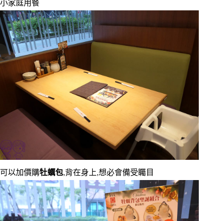
小家庭用餐
可以加價購
牡蠣包
,背在身上,想必會備受矚目