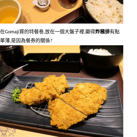
在Gomaji買的特餐卷,放在一個大盤子裡,顯得
炸豬排
有點
單薄,是因為餐券的關係?