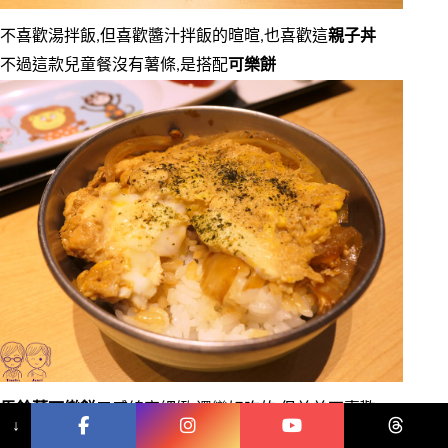
不喜歡湯拌飯,但喜歡醬汁拌飯的暄暄,也喜歡這
親子丼
不過這款兒童餐沒有薯條,是搭配
可樂餅
馬鈴薯可樂餅
口感綿密細緻,還蠻好吃的,但弟弟不喜歡
↓