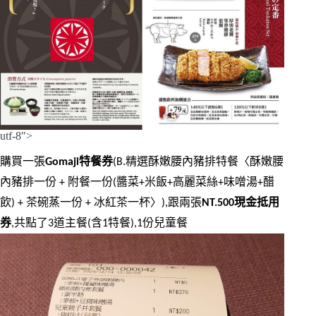
utf-8″>
購買一張
Gomaji特餐券
(B.精選酥嫩腰內豬排特餐〈酥嫩腰
內豬排一份 + 附餐一份(醬菜+米飯+高麗菜絲+味噌湯+醋
飲) + 茶碗蒸一份 + 冰紅茶一杯〉),跟兩張
NT.500現金抵用
券
,共點了3道主餐(含1特餐),1份兒童餐