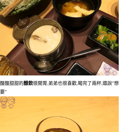
酸酸甜甜的
醋飲
很開胃,弟弟也很喜歡,喝完了兩杯,還說”想
要”