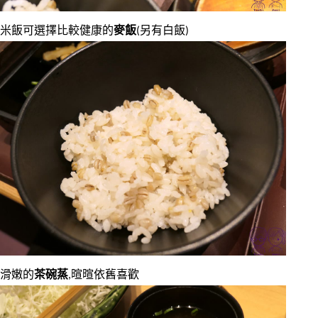
米飯可選擇比較健康的
麥飯
(另有白飯)
滑嫩的
茶碗蒸
,暄暄依舊喜歡