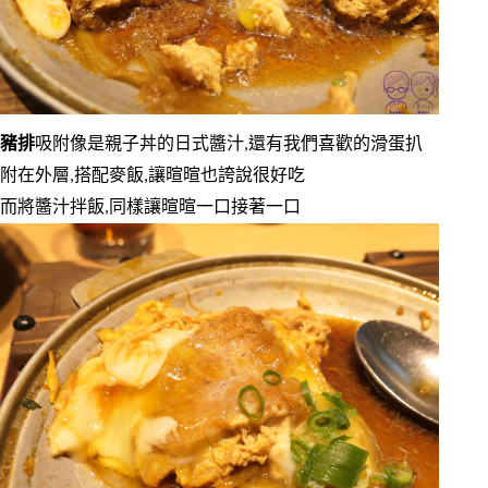
豬排
吸附像是親子丼的日式醬汁,還有我們喜歡的滑蛋扒
附在外層,搭配麥飯,讓暄暄也誇說很好吃
而將醬汁拌飯,同樣讓暄暄一口接著一口