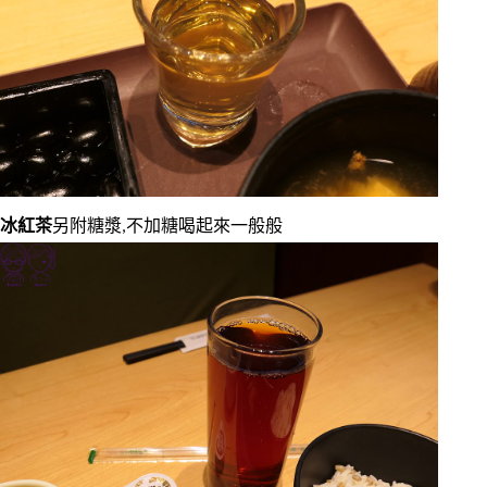
冰紅茶
另附糖漿,不加糖喝起來一般般