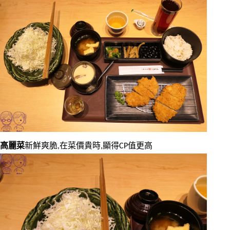
高麗菜
新鮮爽脆,在菜價貴時,顯得CP值更高