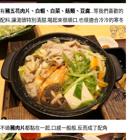
有
豬五花肉片、白蝦、白菜、菇類、豆腐
…等我們喜歡的
配料,讓湯頭特別清甜,喝起來很順口,也很適合冷冷的寒冬
不過
豬肉片
都黏在一起,口感一般般,反而成了配角