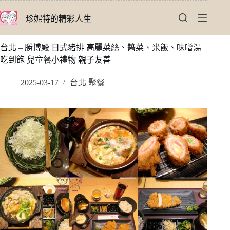
跳
珍妮特的精彩人生
至
主
要
台北 – 勝博殿 日式豬排 高麗菜絲、醬菜、米飯、味噌湯
內
吃到飽 兒童餐小禮物 親子友善
容
2025-03-17
台北 聚餐