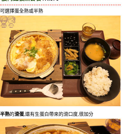
可選擇蛋全熟或半熟
半熟
的
滑蛋
,還有生蛋白帶來的滑口度,很加分