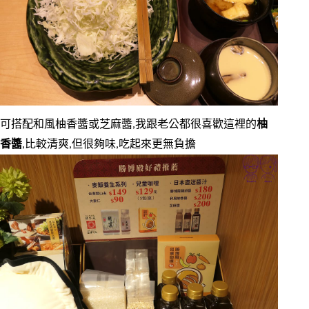
可搭配和風柚香醬或芝麻醬,我跟老公都很喜歡這裡的
柚
香醬
,比較清爽,但很夠味,吃起來更無負擔