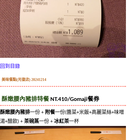
回到目錄
美味餐點(光復店) 20241214
酥嫩腰內豬排特餐
 NT.410/
Gomaji餐券
酥嫩腰內豬排
一份 + 
附餐
一份(醬菜+米飯+高麗菜絲+味噌
湯+醋飲) + 
茶碗蒸
一份 + 
冰紅茶
一杯