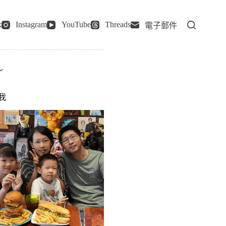
k
Instagram
YouTube
Threads
電子郵件
我