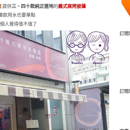
廚
,提供
三、四十款純正道地
的
義式窯烤披薩
就連飲用水也要單點
看個人覺得值不值了
訂閱
訂閱