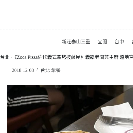
跳
至
主
要
內
容
新莊泰山三重
宜蘭
台中
台北 -《Zoca Pizza佐佧義式窯烤披薩屋》義籍老闆兼主廚.道地窯
2018-12-08
台北 聚餐