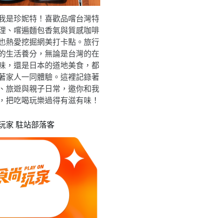
我是珍妮特！喜歡品嚐台灣特
理、嚐遍麵包香氣與質感咖啡
也熱愛挖掘網美打卡點。旅行
的生活養分，無論是台灣的在
味，還是日本的道地美食，都
著家人一同體驗。這裡記錄著
、旅遊與親子日常，邀你和我
，把吃喝玩樂過得有滋有味！
玩家 駐站部落客