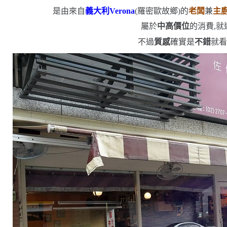
是由來自
義大利
Verona
(
羅密歐故鄉
)
的
老闆
兼
主
屬於
中高價位
的消費,
不過
質感
確實是
不錯
就