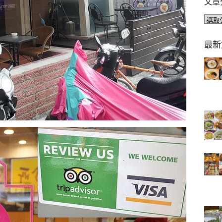
文章
文
章
分
最新
類