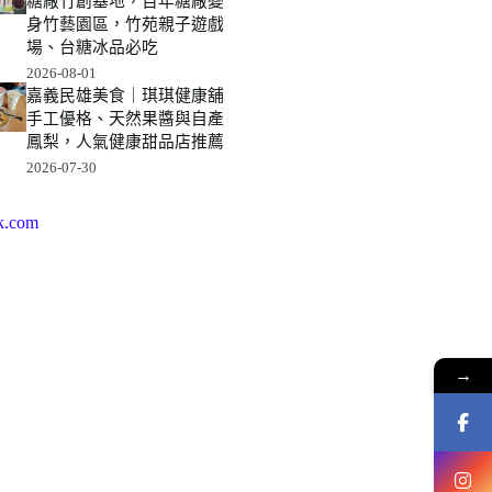
糖廠竹創基地，百年糖廠變
身竹藝園區，竹苑親子遊戲
場、台糖冰品必吃
2026-08-01
嘉義民雄美食｜琪琪健康舖
手工優格、天然果醬與自產
鳳梨，人氣健康甜品店推薦
2026-07-30
k.com
→