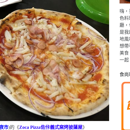
嗨，
色料
廳，
是我
地風
想帶
美食
一起
食尚
夜市
)
的《
Zoca Pizza
佐佧義式窯烤披薩屋
》