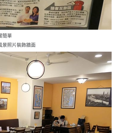
實簡單
風景照片裝飾牆面