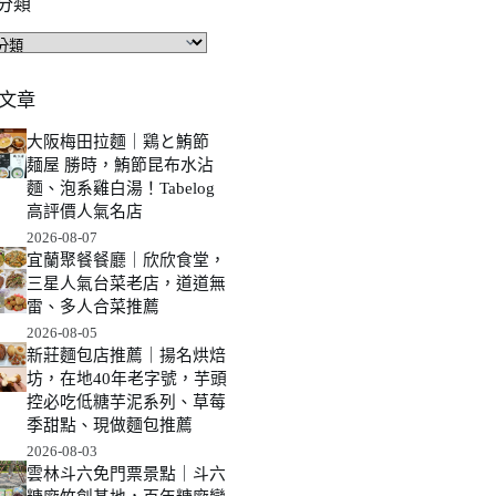
分類
文章
大阪梅田拉麵｜鶏と鮪節
麺屋 勝時，鮪節昆布水沾
麵、泡系雞白湯！Tabelog
高評價人氣名店
2026-08-07
宜蘭聚餐餐廳｜欣欣食堂，
三星人氣台菜老店，道道無
雷、多人合菜推薦
2026-08-05
新莊麵包店推薦｜揚名烘焙
坊，在地40年老字號，芋頭
控必吃低糖芋泥系列、草莓
季甜點、現做麵包推薦
2026-08-03
雲林斗六免門票景點｜斗六