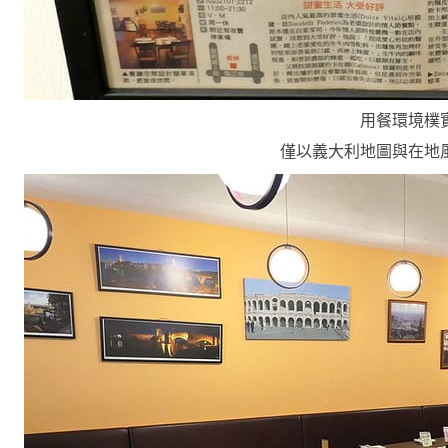
用餐環境樸
僅以義大利地圖與在地