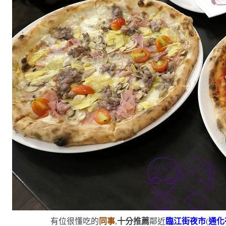
有位很懂吃的
同事
,
十分推薦
鄰近
臨江街夜市
(
通化