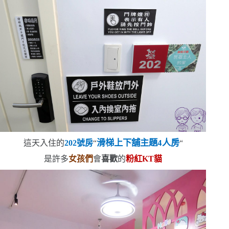
滑梯上下舖主題
4
人房
這天入住的
202
號房
“
“
是許多
女孩們
會
喜歡
的
粉紅
KT
貓