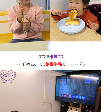
還提供
卡拉
OK
不用包棟,就可以
免費使用
(
晚上
22:00
前
)