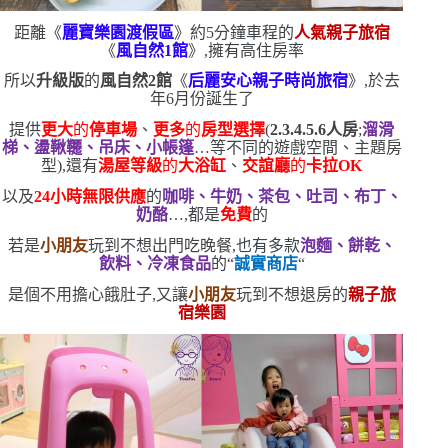
距離《
麗寶樂園渡假區
》約
5
分鐘車程的
人氣親子旅宿
《
風自然
1
館
》,擁有高住房率
所以
升級版
的
風自然
2
館
《
后麗安心親子時尚旅宿
》,於去
年
6
月份誕生了
提供
更大
的
停車場
、
更多
的
房型選擇
(
2.3.4.5.6
人房
;
溜滑
梯、盪鞦韆、吊床、小帳篷
…等不同的遊戲空間、主題房
型
)
,還有
湯屋等級
的
大浴缸
、
交誼廳
的
卡拉
OK
以及
24
小時無限供應
的
咖啡、牛奶、茶包、吐司、布丁、
奶酪
…,都是
免費
的
若是
小朋友
玩到不想出門吃晚餐,也有多款
泡麵、餅乾、
飲料、冷凍食品
的
“
誠實商店
“
是個不用擔心餓肚子,又讓
小朋友
玩到不想退房的
親子旅
宿樂園