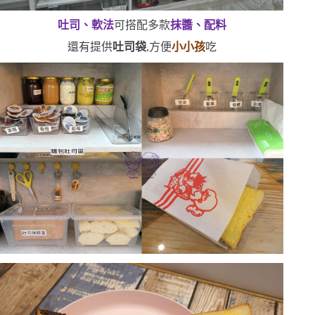
吐司、軟法
可搭配多款
抹醬、配料
還有提供
吐司袋
,方便
小小孩
吃