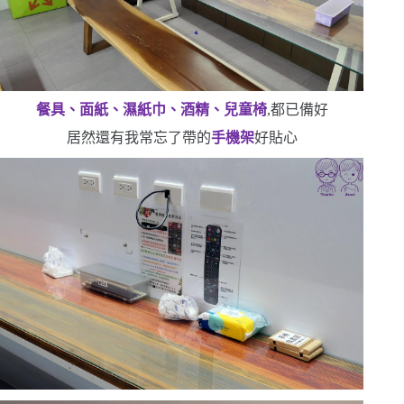
餐具、面紙、濕紙巾、酒精、兒童椅
,都已備好
居然還有我常忘了帶的
手機架
好貼心