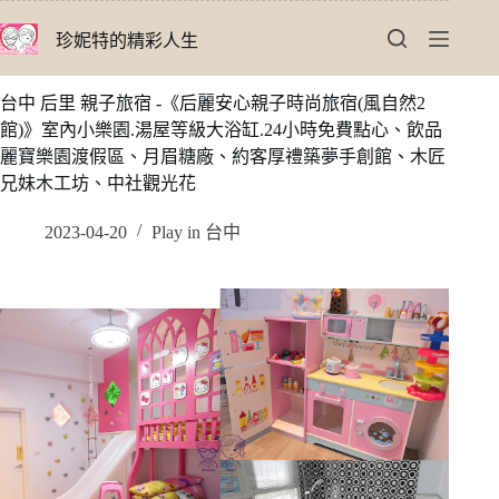
跳
珍妮特的精彩人生
至
主
要
台中 后里 親子旅宿 -《后麗安心親子時尚旅宿(風自然2
內
館)》室內小樂園.湯屋等級大浴缸.24小時免費點心、飲品
容
麗寶樂園渡假區、月眉糖廠、約客厚禮築夢手創館、木匠
兄妹木工坊、中社觀光花
2023-04-20
Play in 台中