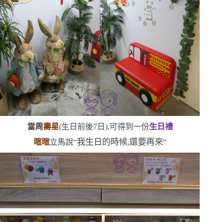
當周
壽星
(
生日前後
7
日
)
,可得到一份
生日禮
我生日的時候,還要再來
暄暄
立馬說
“
“