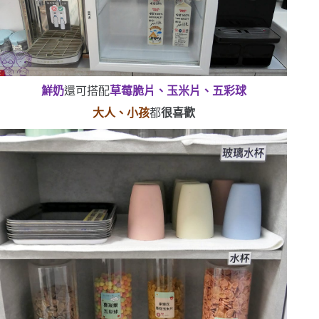
鮮奶
還可搭配
草莓脆片、玉米片、五彩球
大人、小孩
都
很喜歡