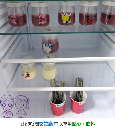
1
樓有
2
間
交誼廳
,可以享用
點心、飲料