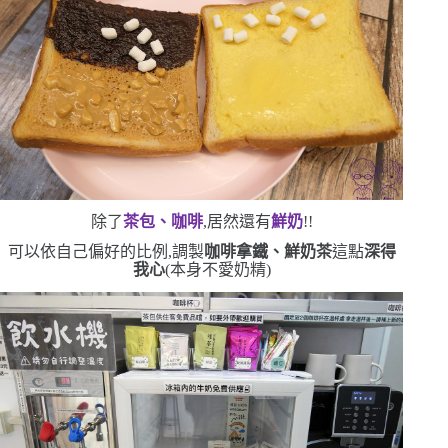
除了
茶包、咖啡
,居然還有
鮮奶
!!
可以依自己偏好的比例,調製
咖啡拿鐵、鮮奶茶
這點
深得
我心
(
本身不愛奶精
)