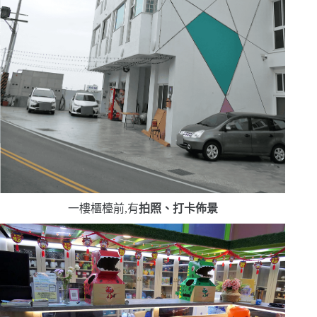
一樓櫃檯前,有
拍照、打卡佈景