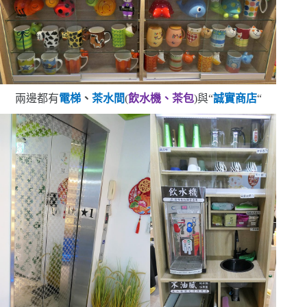
兩邊都有
電梯
、
茶水間
(
飲水機、茶包
)
與
“
誠實商店
“