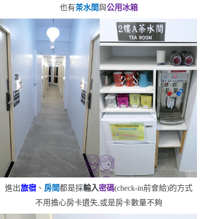
也有
茶水間
與
公用冰箱
進出
旅宿
、
房間
都是採
輸入
密碼
(check-in
前會給
)
的方式
不用擔心房卡遺失,或是房卡數量不夠