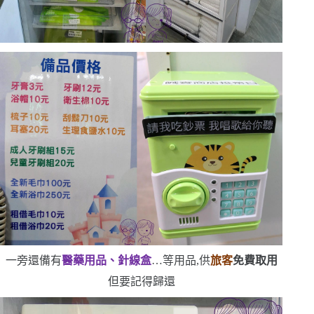
一旁還備有
醫藥用品、針線盒
…等用品,供
旅客
免費取用
但要記得歸還