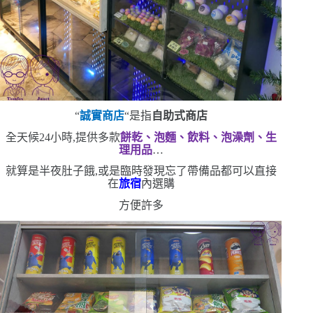
“
誠實商店
“
是指
自助式商店
全天候
24
小時,提供多款
餅乾、泡麵、飲料、泡澡劑、生
理用品
…
就算是半夜肚子餓,或是臨時發現忘了帶備品
都可以直接
在
旅宿
內選購
方便許多