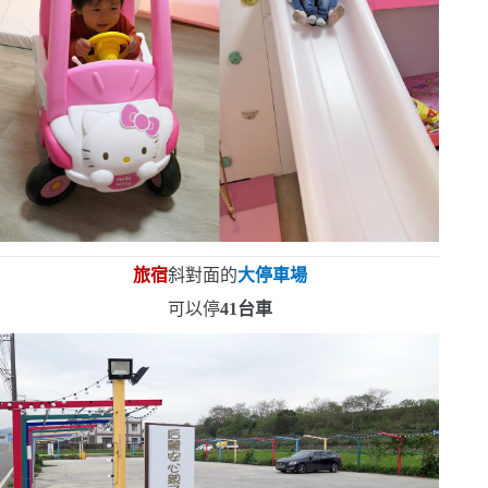
旅宿
斜對面的
大停車場
可以停
41
台車