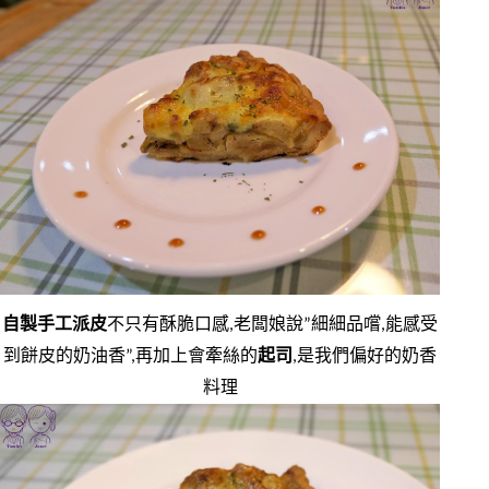
自製手工派皮
不只有酥脆口感,老闆娘說”細細品嚐,能感受
到餅皮的奶油香”,再加上會牽絲的
起司
,是我們偏好的奶香
料理