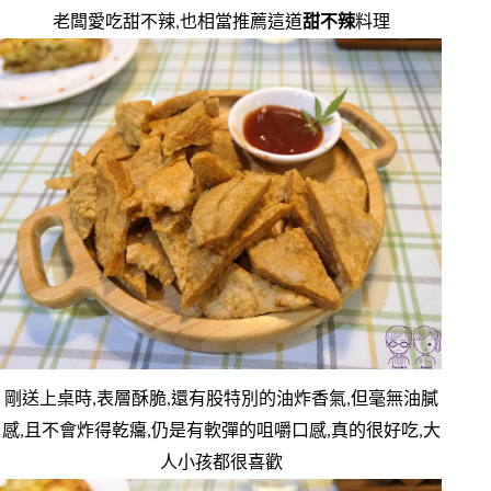
老闆愛吃甜不辣,也相當推薦這道
甜不辣
料理
剛送上桌時,表層酥脆,還有股特別的油炸香氣,但毫無油膩
感,且不會炸得乾癟,仍是有軟彈的咀嚼口感,真的很好吃,大
人小孩都很喜歡