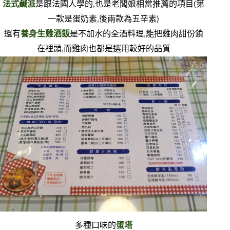
法式鹹派
是跟法國人學的,也是老闆娘相當推薦的項目(第
一款是蛋奶素,後兩款為五辛素)
還有
養身生雞酒飯
是不加水的全酒料理,能把雞肉甜份鎖
在裡頭,而雞肉也都是選用較好的品質
多種口味的
蛋塔