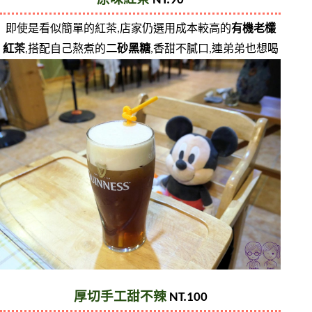
原味紅茶 
NT.90
即使是看似簡單的紅茶,店家仍選用成本較高的
有機老欉
紅茶
,搭配自己熬煮的
二砂黑糖
,香甜不膩口,連弟弟也想喝
厚切手工甜不辣
 NT.100