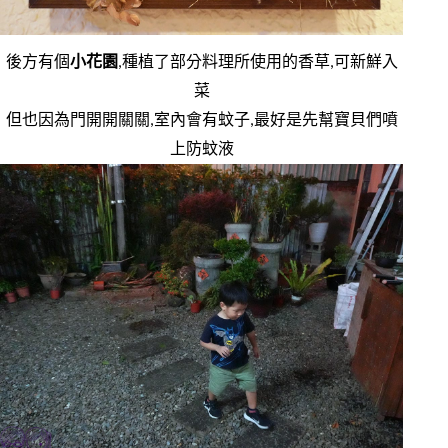
後方有個
小花園
,種植了部分料理所使用的香草,可新鮮入
菜
但也因為門開開關關,室內會有蚊子,最好是先幫寶貝們噴
上防蚊液