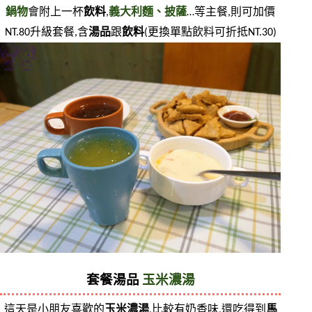
鍋物
會附上一杯
飲料
,
義大利麵、披薩
…等主餐,則可加價
NT.80升級套餐,含
湯品
跟
飲料
(更換單點飲料可折抵NT.30)
套餐湯品 
玉米濃湯
這天是小朋友喜歡的
玉米濃湯
,比較有奶香味,還吃得到
馬