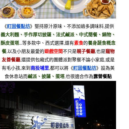
《
町固餐點坊
》堅持原汁原味、不添加過多調味料,提供
義大利麵、手作厚切披薩、法式鹹派、中式簡餐、鍋物、
酥皮蛋塔
…等多款中、西式選擇,還有
素食
的
養身蔬食概念
餐
,以及小朋友最愛的
遊戲空間
不只是
親子餐廳
,也是
寵物
友善餐廳
,還提供包廂式的團體派對聚餐不論小家庭,或是
有毛小孩,來到
南投埔里
,都可以將《
町固餐點坊
》設為美
食休息站而
鹹派、披薩、蛋塔
,也很適合作為
露營餐點