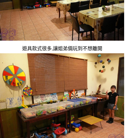
遊具款式很多,讓姐弟倆玩到不想離開