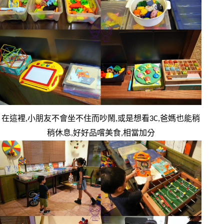
在這裡,小朋友不會坐不住而吵鬧,或是想看3C,爸媽也能稍
稍休息,好好品嚐美食,相當加分