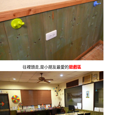
往裡頭走,是小朋友最愛的
遊戲區