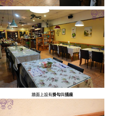
牆面上設有
掛勾
與
插座