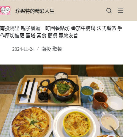
跳
珍妮特的精彩人生
至
主
要
南投埔里 親子餐廳 – 町固餐點坊 番茄牛腩鍋 法式鹹派 手
內
作厚切披薩 蛋塔 素食 簡餐 寵物友善
容
2024-11-24
南投 聚餐