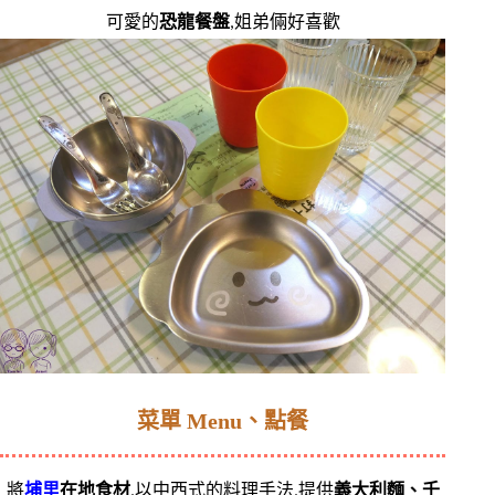
可愛的
恐龍餐盤
,姐弟倆好喜歡
菜單 Menu、點餐
將
埔里
在地食材
,以中西式的料理手法,提供
義大利麵、千