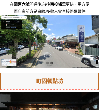
在
國道六號
開通後,前往
南投埔里
更快、更方便
而店家前方是白線,多數人會直接路邊暫停
町固餐點坊