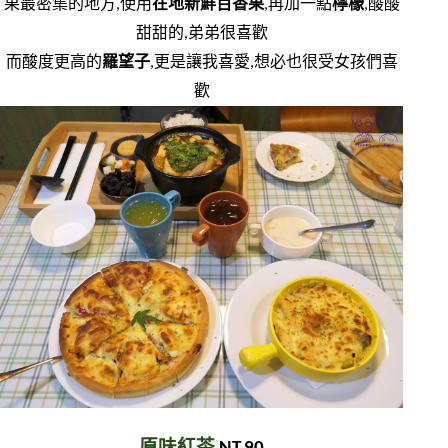
果最密集的地方,使用
在地新鮮百香果
,再加一點
檸檬
,酸酸
甜甜的,弟弟很喜歡
而酸度更高的
羅望子
,更是讓我喜愛,想必也很受女孩們喜
歡