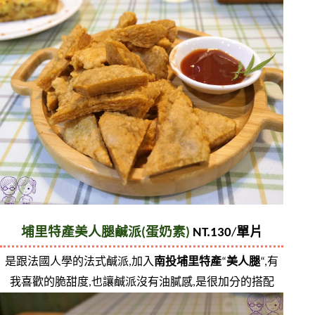
埔里特產美人腿鹹派(蛋奶素)
 NT.130
/
單片
是跟法國人學的法式鹹派,加入
南投埔里特產
“
美人腿
“,有
我喜歡的脆甜度,也讓鹹派沒有油膩感,是很加分的搭配