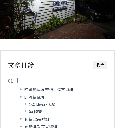
文章目錄
收合
町固餐點坊 交通、停車資訊
町固餐點坊
菜單 Menu、點餐
美味餐點
套餐 湯品+飲料
套餐湯品 玉米濃湯