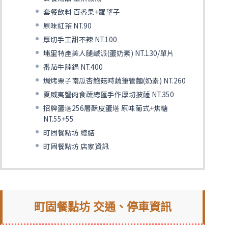
套餐飲料 百香果+羅望子
原味紅茶 NT.90
厚切手工甜不辣 NT.100
埔里特產美人腿鹹派(蛋奶素) NT.130/單片
番茄牛腩鍋 NT.400
焗烤栗子南瓜杏鮑菇時蔬筆管麵(奶素) NT.260
夏威夷蟹肉食蔬總匯手作厚切披薩 NT.350
招牌蛋塔256層酥皮蛋塔 原味葡式+焦糖
NT.55+55
町固餐點坊 總結
町固餐點坊 店家資訊
町固餐點坊 交通、停車資訊