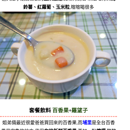
鈴薯、紅蘿蔔、玉米粒
,暄暄喝很多
套餐飲料 
百香果
+
羅望子
姐弟倆最近很愛爸爸買回來的百香果,而
埔里
是全台百香