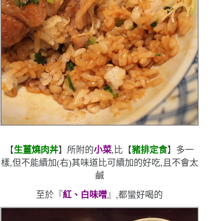
【
生薑燒肉丼
】所附的
小菜
,比【
豬排定食
】多一
樣,但不能續加
(
右
)
其味道比可續加的好吃,且不會太
鹹
至於『
紅、白味噌
』,都蠻好喝的