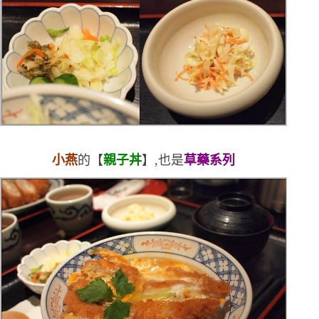
小燕
的【
親子丼
】,也是
草藥系列