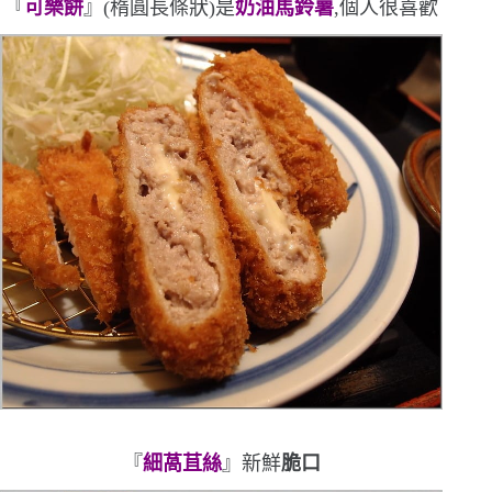
『
可樂餅
』
(
楕圓長條狀
)
是
奶油馬鈴薯
,個人很喜歡
『
細萵苴絲
』新鮮
脆口