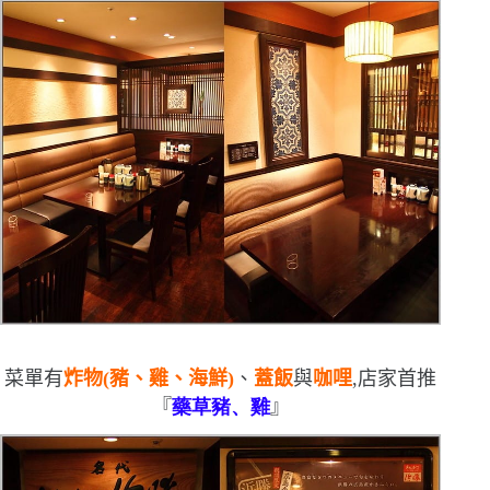
菜單有
炸物
(
豬、雞、海鮮
)
、
蓋飯
與
咖哩
,店家首推
『
藥草豬、雞
』