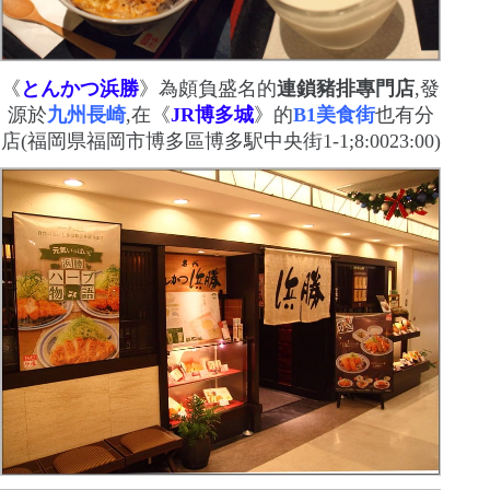
《
とんかつ浜勝
》為頗負盛名的
連鎖豬排專門店
,發
源於
九州長崎
,在《
JR
博多城
》的
B1
美食街
也有分
店
(
福岡県福岡市博多區博多駅中央街
1-1
;
8:0023:00)