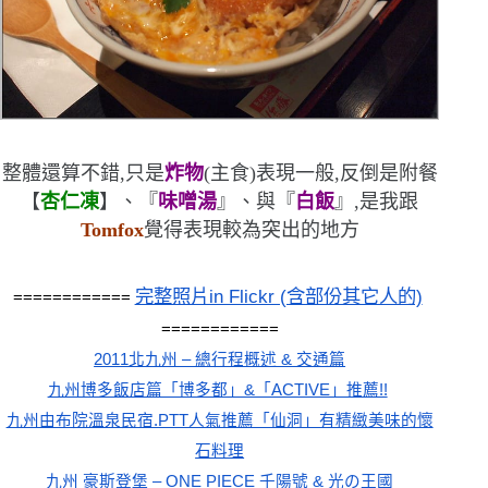
整體還算不錯,只是
炸物
(
主食
)
表現一般,反倒是附餐
【
杏仁凍
】、『
味噌湯
』、與『
白飯
』,是我跟
Tomfox
覺得表現較為突出的地方
完整照片in Flickr (含部份其它人的)
============ 
============
2011北九州 – 總行程概述 & 交通篇
九州博多飯店篇「博多都」&「ACTIVE」推薦!!
九州由布院溫泉民宿.PTT人氣推薦「仙洞」有精緻美味的懷
石料理
九州 豪斯登堡 – ONE PIECE 千陽號 & 光の王國