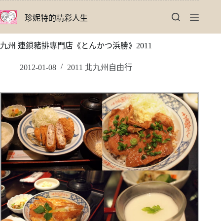
跳
珍妮特的精彩人生
至
主
要
九州 連鎖豬排專門店《とんかつ浜勝》2011
內
容
2012-01-08
2011 北九州自由行