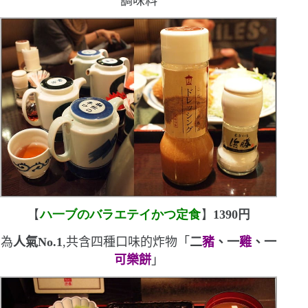
調味料
【
ハ一ブのバラエテイかつ定食
】
1390
円
為
人氣
No.1
,共含四種口味的炸物「
二
豬
、一
雞
、一
可樂餅
」