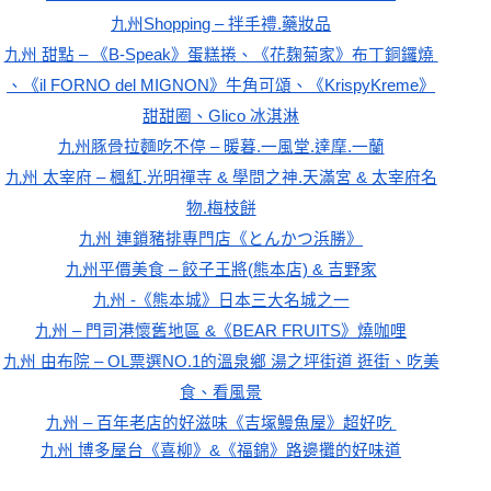
九州Shopping – 拌手禮.藥妝品
九州 甜點 – 《B-Speak》蛋糕捲、《花麹菊家》布丁銅鑼燒 
、《il FORNO del MIGNON》牛角可頌、《KrispyKreme》
甜甜圈、Glico 冰淇淋
九州豚骨拉麵吃不停 – 暖暮.一風堂.達摩.一蘭
九州 太宰府 – 楓紅.光明禪寺 & 學問之神.天滿宮 & 太宰府名
物.梅枝餅
九州 連鎖豬排專門店《とんかつ浜勝》
九州平價美食 – 餃子王將(熊本店) & 吉野家
九州 -《熊本城》日本三大名城之一
九州 – 門司港懷舊地區 &《BEAR FRUITS》燒咖哩
九州 由布院 – OL票選NO.1的溫泉鄉 湯之坪街道 逛街、吃美
食、看風景
九州 – 百年老店的好滋味《吉塚鰻魚屋》超好吃 
九州 博多屋台《喜柳》&《福錦》路邊攤的好味道