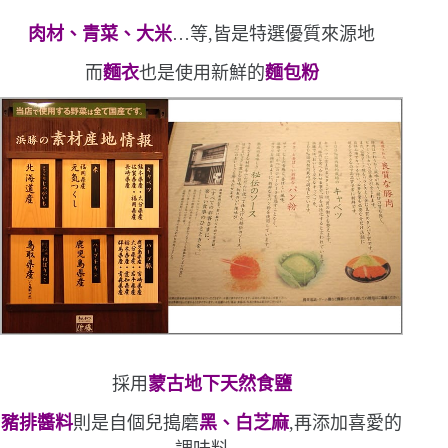
肉材、青菜、大米
…
等,皆是特選優質來源地
而
麵衣
也是使用新鮮的
麵包粉
採用
蒙古地下天然食鹽
豬排醬料
則是自個兒搗磨
黑、白芝麻
,再添加喜愛的