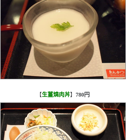
【
生薑燒肉丼
】
780
円