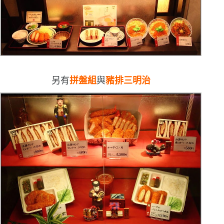
另有
拼盤組
與
豬排三明治