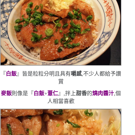
『
白飯
』皆是粒粒分明且具有
嚼感
,不少人都給予讚
賞
麥飯
則像是『
白飯
+
薏仁
』,拌上
甜香
的
燒肉醬汁
,個
人相當喜歡