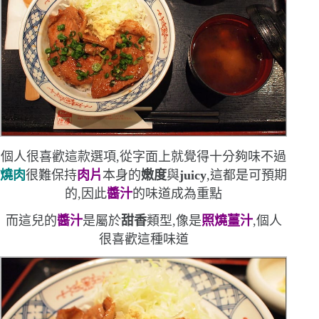
個人很喜歡這款選項,從字面上就覺得十分夠味
不過
燒肉
很難保持
肉片
本身的
嫩度
與
juicy
,這都是可預期
的,因此
醬汁
的味道成為重點
而這兒的
醬汁
是屬於
甜香
類型,像是
照燒薑汁
,個人
很喜歡這種味道