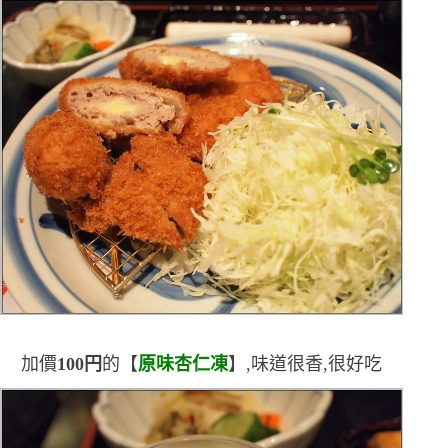
加價
100
円
的【
原味杏仁凍
】,味道很香,很好吃