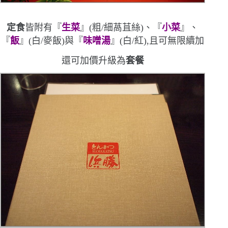
定食
皆附有『
生菜
』
(
粗
/
細萵苴絲
)
、『
小菜
』、
『
飯
』
(
白
/
麥飯
)
與『
味噌湯
』
(
白
/
紅
)
,且可無限續加
還可加價升級為
套餐