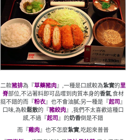
二款
豬排
為『
草藥豬肉
』,一種是口感較為
紮實
的
里
脊
部位,不沾著料即可品嚐到肉質本身的
香氣
,食材
挺不錯的
而『
粉衣
』也不會油膩;另一種是『
起司
』
口味,為較
鬆散
的『
豬絞肉
』,我們不太喜歡這種口
感,不過『
起司
』的
奶香
倒是不錯
而『
雞肉
』也不怎麼
紮實
,吃起來普普