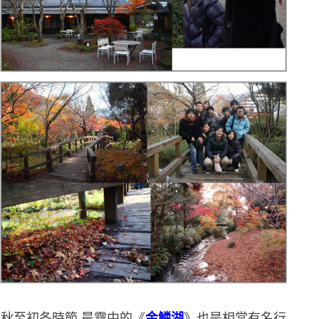
秋至初冬時節,晨霧中的《
金鱗湖
》也是相當有名
行