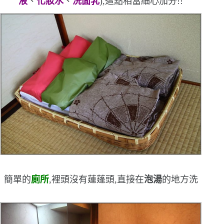
液
、
化妝水
、
洗面乳
)
,這點相當細心
加分!!
簡單的
廁所
,裡頭沒有蓮蓬頭,直接在
泡湯
的地方洗