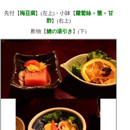
先付【
梅豆腐
】
(
左上
)
、小缽【
蘿蔔絲
+
蟹
+
甘
酢
】
(
右上
)
酢物【
鱧の湯引き
】
(
下
)