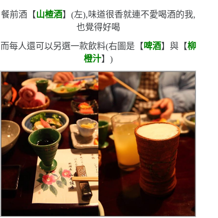
餐前酒【
山楂酒
】
(
左
)
,味道很香
就連不愛喝酒的我,
也覺得好喝
而每人還可以另選一款飲料
(
右圖是【
啤酒
】與【
柳
橙汁
】
)