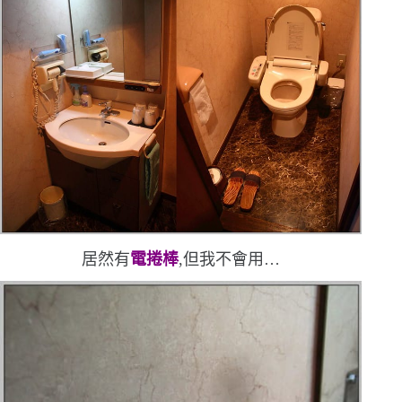
居然有
電捲棒
,但我不會用
…