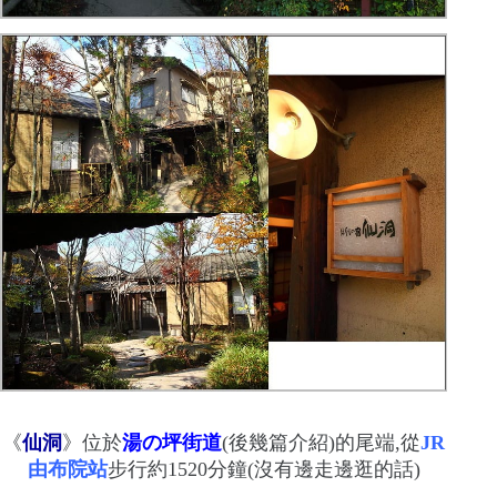
《
仙洞
》位於
湯の坪街道
(
後幾篇介紹
)
的尾端,從
JR
由布院站
步行約
1520
分鐘
(
沒有邊走邊逛的話
)