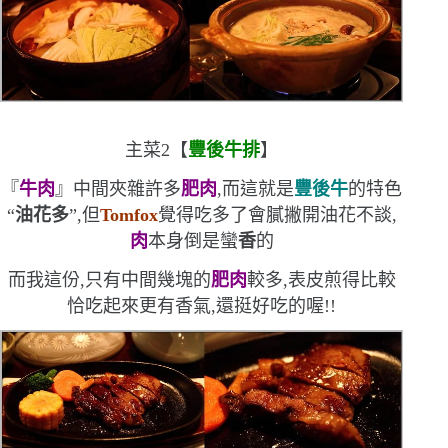
主菜
2
【
豐後牛排
】
『
牛肉
』中間夾雜許多
肥肉
,而這就是
豐後牛
的特色
“
油花多
”
,但
Tomfox
覺得吃多了會膩
撇開油花不談,
肉
本身倒是蠻
香
的
而我這份,只有中間幾塊的
肥肉
較多,表皮煎得比較
恰
吃起來更有香氣,還挺好吃的喔!!