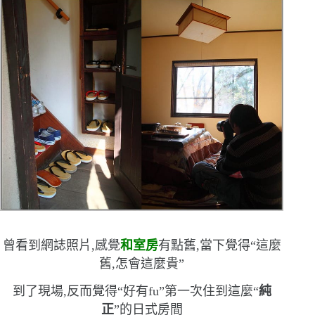
曾看到網誌照片,感覺
和室房
有點舊,當下覺得
“
這麼
舊,怎會這麼貴
”
到了現場,反而覺得
“
好有
fu
”
第一次住到這麼
“
純
正
”
的日式房間