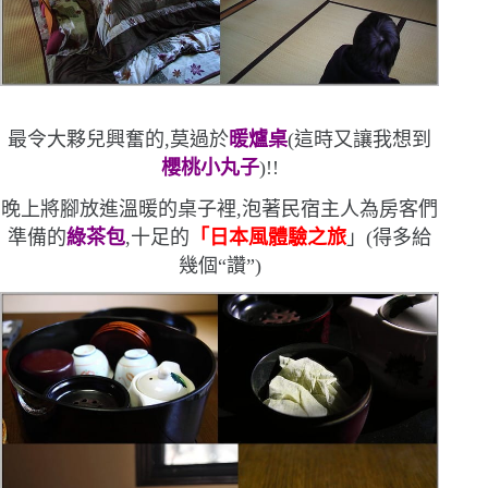
最令大夥兒興奮的,莫過於
暖爐桌
(
這時又讓我想到
櫻桃小丸子
)
!!
晚上將腳放進溫暖的桌子裡,泡著民宿主人為房客們
準備的
綠茶包
,十足的
「日本風體驗之旅
」
(
得多給
幾個
“
讚
”)