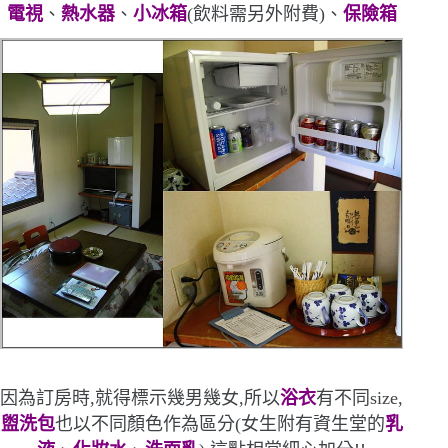
電視
、
熱水器
、
小冰箱
(
飲料需另外附費
)
、
保險箱
因為訂房時,就得標示幾男幾女,所以
浴衣
有不同
size
,
盥洗包
也以不同顏色作為區分
(
女生附有資生堂的
乳