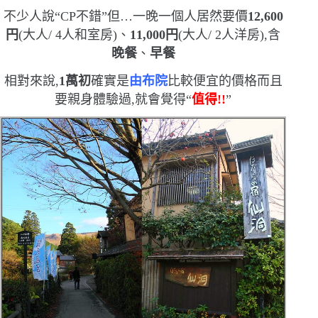
不少人說
“
CP
不錯
”
但
…
一晚一個人居然要價
12,600
円
(
大人
/ 4
人和室房
)
、
11,000
円
(
大人
/ 2
人洋房
)
,含
晚餐
、
早餐
相對來說,
1
萬初
確實是
由布院
比較便宜的價格
而且
要親身體驗過,就會覺得
“
值得!!
”