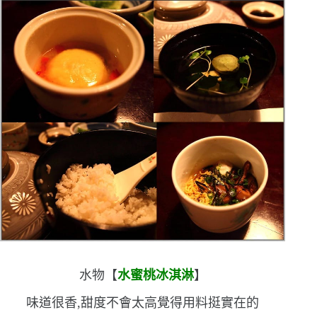
水物【
水蜜桃冰淇淋
】
味道很香,甜度不會太高
覺得用料挺實在的