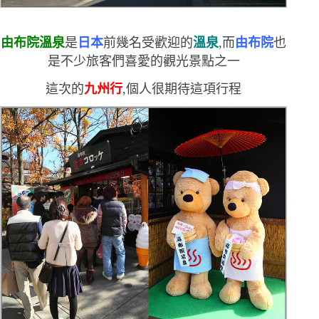
由布院溫泉
是
日本
前幾名受歡迎的
溫泉
,而
由布院
也
是不少旅客們喜愛的觀光景點之一
這次的
九州行
,個人很期待這項行程