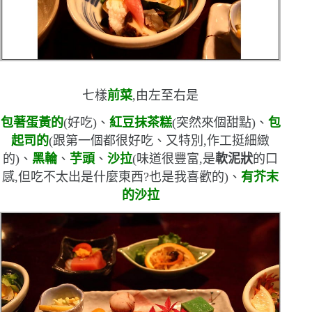
七樣
前菜
,由左至右是
包著蛋黃的
(
好吃
)
、
紅豆抹茶糕
(
突然來個甜點
)
、
包
起司的
(
跟第一個都很好吃、又特別,作工挺細緻
的
)
、
黑輪
、
芋頭
、
沙拉
(
味道很豐富,是
軟泥狀
的口
感,但吃不太出是什麼東西?也是我喜歡的
)
、
有芥末
的沙拉