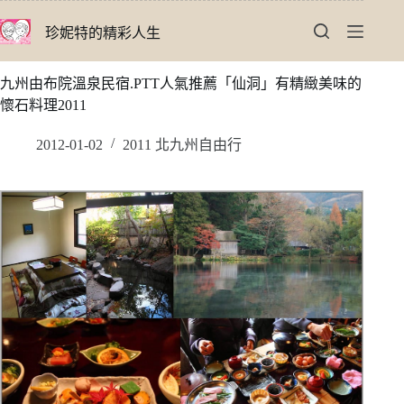
跳
珍妮特的精彩人生
至
主
要
九州由布院溫泉民宿.PTT人氣推薦「仙洞」有精緻美味的
內
懷石料理2011
容
2012-01-02
2011 北九州自由行