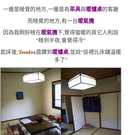
一邊是睡覺的地方,一邊是有
茶具
與
暖爐桌
的客廳
而
睡覺的地方,有一台
暖氣機
因為我剛好睡在
暖氣機
下,覺得蠻暖的
其它人則說
“
睡到半夜,會覺得冷
”
起床後,
Tomfox
還鑽到
暖爐桌
,並說
“
這裡比床舖溫暖
多了
”