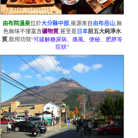
由布院溫泉
位於
大分縣中部
,泉源來自
由布岳山
,無
色無味
不僅富含
礦物質
,甚至是
日本
前五大純淨水
質
,飲用功效
“
可緩解糖尿病、痛風、便秘、肥胖等
症狀
”