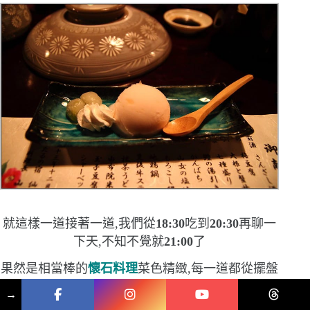
就這樣一道接著一道,我們從
18
:
30
吃到
20
:
30
再聊一
下天,不知不覺就
21
:
00
了
果然是相當棒的
懷石料理
菜色精緻,每一道都從擺盤
就很講究,味道更是不在話下
這個要用力推一下!!
→