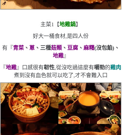
主菜
1
【
地雞鍋
】
好大一桶食材,是四人份
有『
青菜
、
蔥
、三種
菇類
、
豆腐
、
麻糬
(
沒包餡
)
、
地雞
』
『
地雞
』口感很有
韌性
,從沒吃過這麼有
嚼勁
的
雞肉
煮到沒有血色就可以吃了,才不會難入口