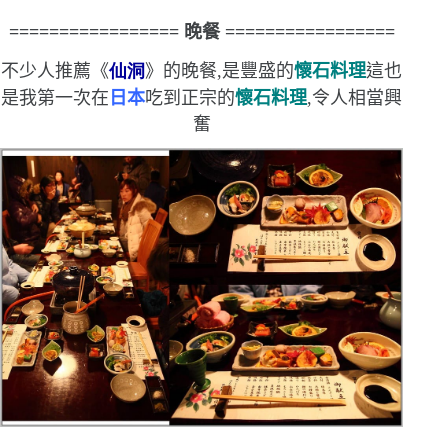
=================
晚餐
=================
不少人推薦《
仙洞
》的晚餐,是豐盛的
懷石料理
這也
是我第一次在
日本
吃到正宗的
懷石料理
,令人相當興
奮