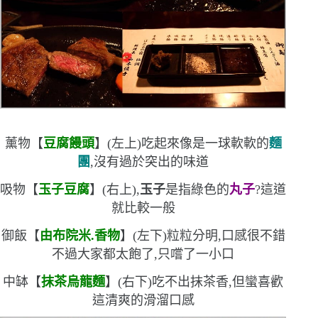
薰物【
豆腐饅頭
】
(
左上
)
吃起來像是一球軟軟的
麵
團
,沒有過於突出的味道
吸物【
玉子豆腐
】
(
右上
)
,
玉子
是指綠色的
丸子
?這道
就比較一般
御飯【
由布院米.香物
】
(
左下
)
粒粒分明,口感很不錯
不過大家都太飽了,只嚐了一小口
中缽【
抹茶烏龍麵
】
(
右下
)
吃不出抹茶香,但蠻喜歡
這清爽的滑溜口感