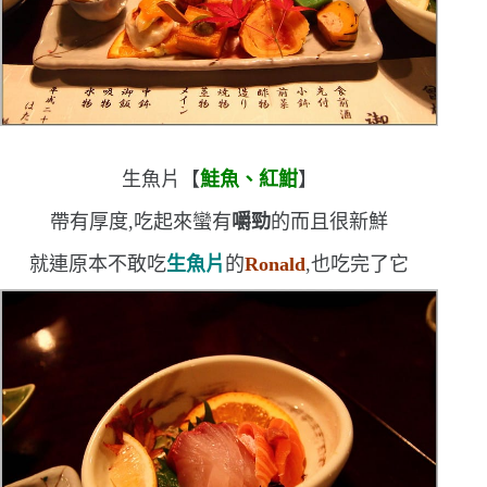
生魚片【
鮭魚、紅魽
】
帶有厚度,吃起來蠻有
嚼勁
的
而且很新鮮
就連原本不敢吃
生魚片
的
Ronald
,也吃完了它