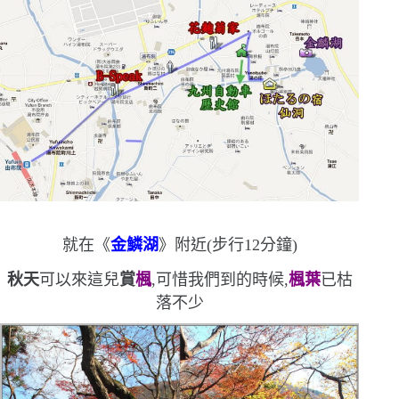
就在《
金鱗湖
》附近
(
步行
12
分鐘
)
秋天
可以來這兒
賞
楓
,可惜我們到的時候,
楓葉
已枯
落不少