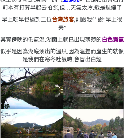
前本有打算早起去拍照,但
…
天氣太冷,還是退縮了
早上吃早餐遇到二位
台灣旅客
,則跟我們說
“
早上很
美
”
其實傍晚的低氣溫,湖面上就已出現薄薄的
白色霧氣
似乎是因為湖底湧出的温泉,因為溫差而產生的
就像
是我們在寒冬吐氣時,會冒出白煙