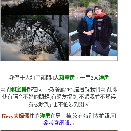
我們十人訂了兩間
4
人
和室房
、一間
2
人
洋房
兩間
和室房
都在同一棟
(
餐廳
2F
)
,這層就我們兩間,即
使有隔音不好的問題
(
有網友提到,不過我並不覺得
有被吵到
)
,也不怕吵到別人
Kevy
夫婦倆
住的
洋房
在另一棟,沒有特別去拍照,可
參考官網照片