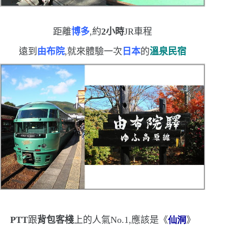
距離
博多
,約
2
小時
JR
車程
遠到
由布院
,就來體驗一次
日本
的
溫泉民宿
PTT
跟
背包客棧
上的人氣
No.1
,應該是《
仙洞
》