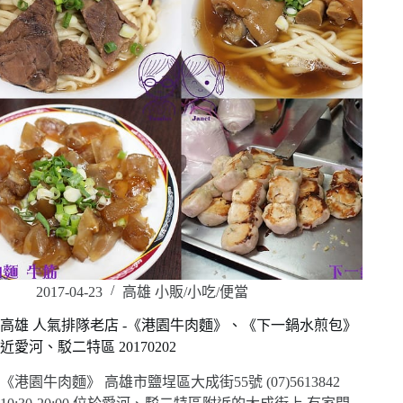
2017-04-23
高雄 小販/小吃/便當
高雄 人氣排隊老店 -《港園牛肉麵》、《下一鍋水煎包》
近愛河、駁二特區 20170202
《港園牛肉麵》 高雄市鹽埕區大成街55號 (07)5613842