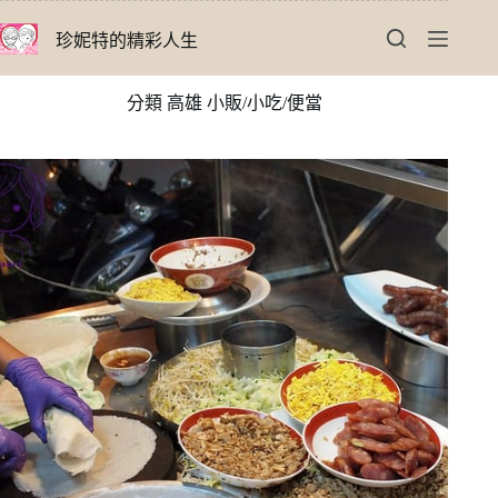
跳
珍妮特的精彩人生
至
主
要
分類
高雄 小販/小吃/便當
內
容