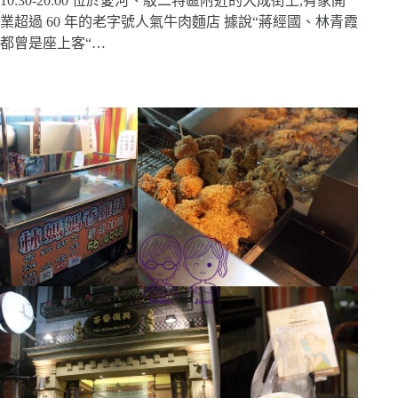
10:30-20:00 位於愛河、駁二特區附近的大成街上,有家開
業超過 60 年的老字號人氣牛肉麵店 據說“蔣經國、林青霞
都曾是座上客“…