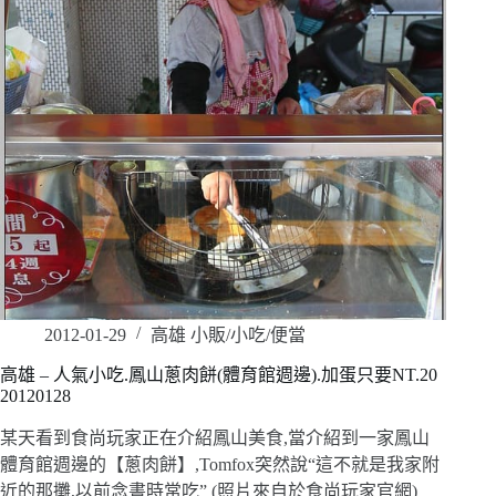
2012-01-29
高雄 小販/小吃/便當
高雄 – 人氣小吃.鳳山蔥肉餅(體育館週邊).加蛋只要NT.20
20120128
某天看到食尚玩家正在介紹鳳山美食,當介紹到一家鳳山
體育館週邊的【蔥肉餅】,Tomfox突然說“這不就是我家附
近的那攤,以前念書時常吃” (照片來自於食尚玩家官網)