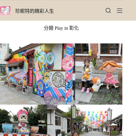
跳
珍妮特的精彩人生
至
主
要
分類
Play in 彰化
內
容