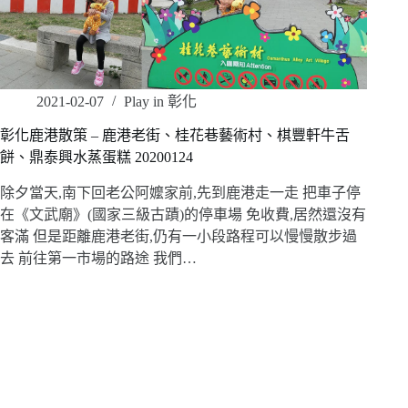
2021-02-07
Play in 彰化
彰化鹿港散策 – 鹿港老街、桂花巷藝術村、棋豐軒牛舌
餅、鼎泰興水蒸蛋糕 20200124
除夕當天,南下回老公阿嬤家前,先到鹿港走一走 把車子停
在《文武廟》(國家三級古蹟)的停車場 免收費,居然還沒有
客滿 但是距離鹿港老街,仍有一小段路程可以慢慢散步過
去 前往第一市場的路途 我們…