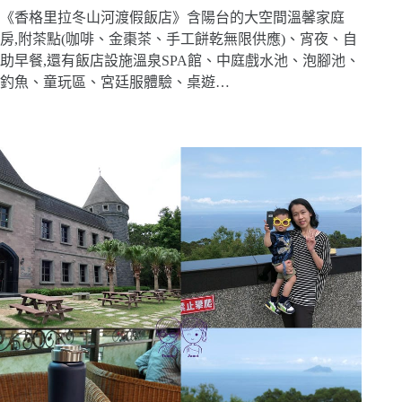
《香格里拉冬山河渡假飯店》含陽台的大空間溫馨家庭
房,附茶點(咖啡、金棗茶、手工餅乾無限供應)、宵夜、自
助早餐,還有飯店設施溫泉SPA館、中庭戲水池、泡腳池、
釣魚、童玩區、宮廷服體驗、桌遊…