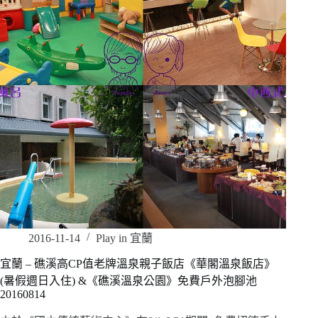
2016-11-14
Play in 宜蘭
宜蘭 – 礁溪高CP值老牌溫泉親子飯店《華閣溫泉飯店》
(暑假週日入住) &《礁溪溫泉公園》免費戶外泡腳池
20160814