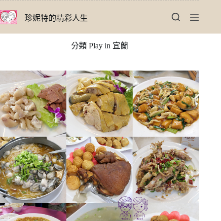
跳
珍妮特的精彩人生
至
主
要
分類
Play in 宜蘭
內
容