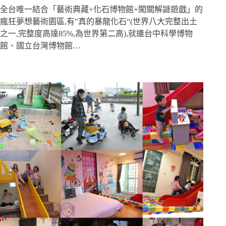
全台唯一結合「藝術典藏+化石博物館+闖關解謎遊戯」的
瘋狂夢想藝術園區,有”真的暴龍化石“(世界八大完整出土
之一,完整度高達85%,為世界第二高),就連台中科學博物
館、國立台灣博物館…