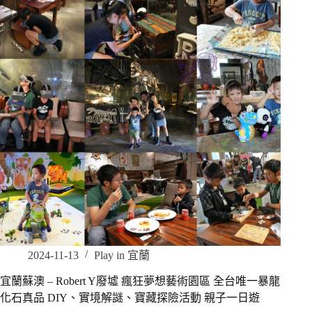
2024-11-13
Play in 宜蘭
宜蘭蘇澳 – Robert Y廢墟 瘋狂夢想藝術園區 全台唯一暴龍
化石真品 DIY、實境解謎、寶藏探險活動 親子一日遊