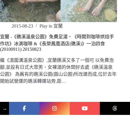
2015-08-23
Play in 宜蘭
宜蘭 -《礁溪溫泉公園》免費足湯、《時間到咖啡烘焙手
作坊》冰滴咖啡 &《長榮鳳凰酒店(礁溪)》一泊四食
(20100911) 20150823
繼《湯圍溝溫泉公園》,宜蘭礁溪又多了一個可 以免費泡
腳,並設有日式大眾男、女裸湯的休閒好去處《礁溪溫泉
公園》 為舊有的礁溪公園(圓山公園)所改建而成,位於去年
開始試營運的礁溪轉運站旁,距…
→
版權 © 2026 珍妮特的精彩人生 美食 × 旅遊 × 親子
網站維護：
金城事務所