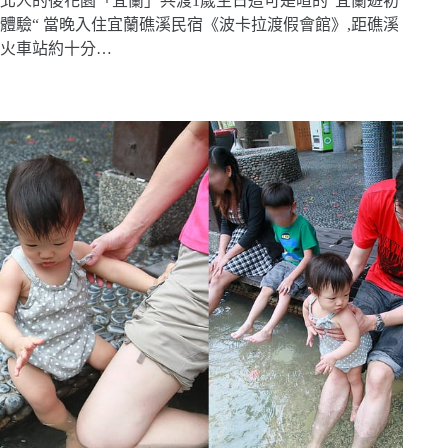
北人的後花園「宜蘭」共渡1歲生日這可是暄的“宜蘭遊初
體驗“ 當晚入住宜蘭礁溪民宿《波卡拉渡假會館》,距礁溪
火車站約十分…