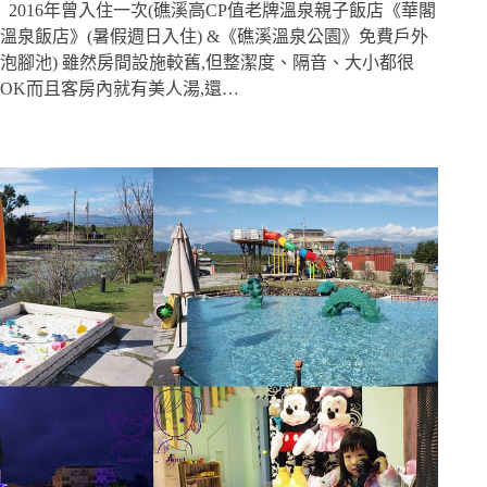
2016年曾入住一次(礁溪高CP值老牌溫泉親子飯店《華閣
溫泉飯店》(暑假週日入住) &《礁溪溫泉公園》免費戶外
泡腳池) 雖然房間設施較舊,但整潔度、隔音、大小都很
OK而且客房內就有美人湯,還…