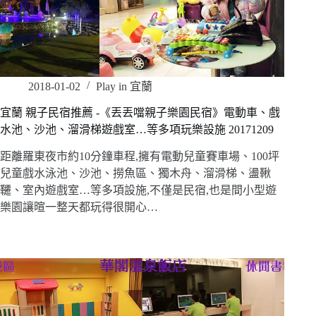
2018-01-02
Play in 宜蘭
宜蘭 親子民宿推薦 -《丟丟噹親子樂園民宿》電動車、戲
水池、沙池、溜滑梯遊戲室…等多項玩樂設施 20171209
距離羅東夜市約10分鐘車程,擁有電動兒童賽車場、100坪
兒童戲水泳池、沙池、撈魚區、獨木舟、溜滑梯、盪鞦
韆、室內遊戲室…等多項設施,不僅是民宿,也是間小型遊
樂園讓暄一整天都玩得很開心…