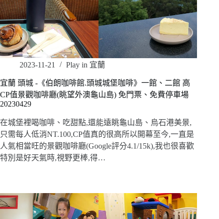
2023-11-21
Play in 宜蘭
宜蘭 頭城 -《伯朗咖啡館.頭城城堡咖啡》一館、二館 高
CP值景觀咖啡廳(眺望外澳龜山島) 免門票、免費停車場
20230429
在城堡裡喝咖啡、吃甜點,還能遠眺龜山島、烏石港美景,
只需每人低消NT.100,CP值真的很高所以開幕至今,一直是
人氣相當旺的景觀咖啡廳(Google評分4.1/15k),我也很喜歡
特別是好天氣時,視野更棒,得…