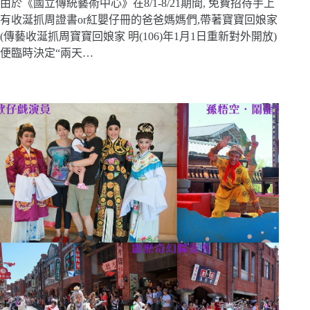
由於《國立傳統藝術中心》在8/1-8/21期間, 免費招待手上
有收涎抓周證書or紅嬰仔冊的爸爸媽媽們,帶著寶寶回娘家
(傳藝收涎抓周寶寶回娘家 明(106)年1月1日重新對外開放)
便臨時決定“兩天…