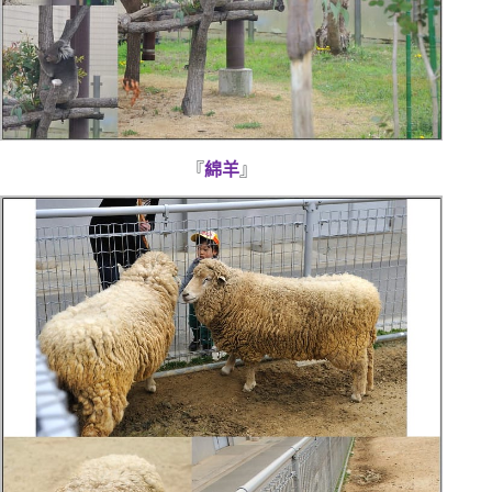
『
綿羊
』