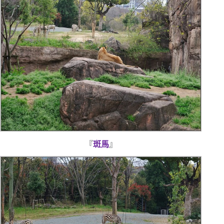
『
斑馬
』