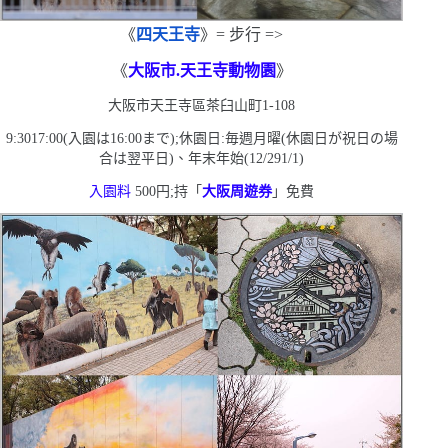
《
四天王寺
》
=
步行
=>
《
大阪市
.
天王寺動物園
》
大阪市天王寺區茶臼山町
1-108
9:3017:00(
入園は
16:00
まで
)
;休園日:毎週月曜
(
休園日が祝日の場
合は翌平日
)
、年末年始
(12/291/1)
入園料
500
円;持「
大阪周遊券
」免費