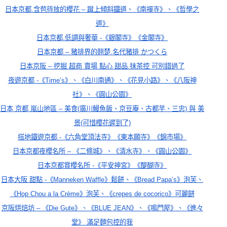
日本京都.含苞待放的櫻花 – 蹴上傾斜鐵道、《南禪寺》、《哲學之
道》
日本京都.低調與奢華 -《銀閣寺》《金閣寺》
日本
京都 – 豬排界的翹楚.名代豬排 かつくら
日本京阪 – 挖掘 超商 賣場 點心 甜品.抹茶控 可別錯過了
夜遊京都 -《Time’s》、《白川南通》、《花見小路》、《八阪神
社》、《圓山公園》
日本 京都 嵐山地區 – 美食(廣川鰻魚飯、京豆庵、古都芋、三忠) 與 美
景(可惜櫻花遲到了)
搭地鐵遊京都 -《六角堂頂法寺》《東本願寺》《錦市場》
日本
京都夜櫻名所 – 《二條城》、《清水寺》、《圓山公園》
日本
京都賞櫻名所 -《平安神宮》《醍醐寺》
日本大阪 甜點 -《Manneken Waffle》鬆餅、《Bread Papa’s》泡芙、
《Hop Chou a la Crème》泡芙、《crepes de cocorico》可麗餅
京阪烘焙坊 – 《Die Gute》、《BLUE JEAN》、《鳴門屋》、《進々
堂》 滿足麵包控的我