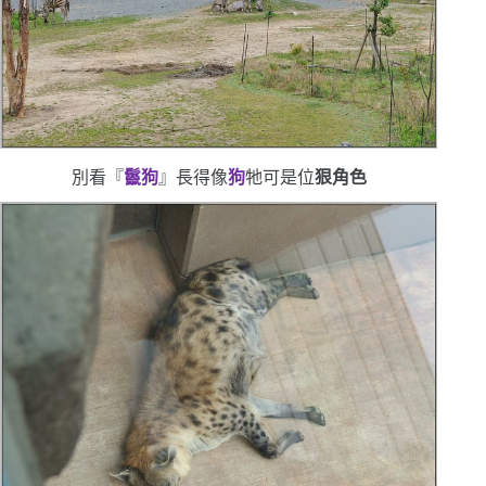
別看『
鬣狗
』長得像
狗
牠可是位
狠角色