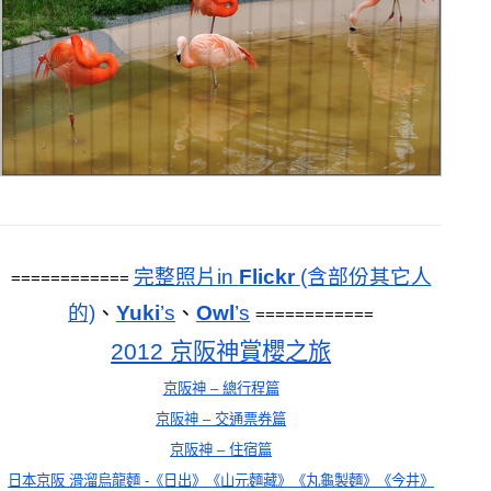
完整照片in 
Flickr 
(含部份其它人
============ 
的)
、
Yuki
’s
、
Owl
’s
============
2012 京阪神賞櫻之旅
京阪神 – 總行程篇
京阪神 – 交通票券篇
京阪神 – 住宿篇
日本京阪 滑溜烏龍麵 -《日出》《山元麵藏》《丸龜製麵》《今井》