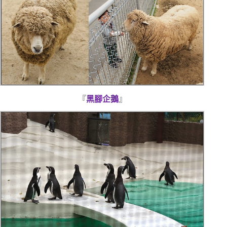
『
黑腳企鵝
』