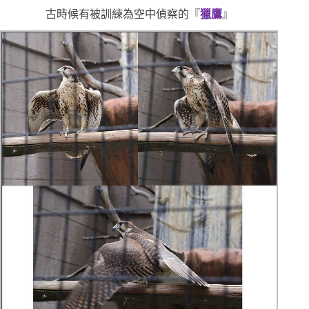
古時候有被訓練為空中偵察的
『
獵鷹
』