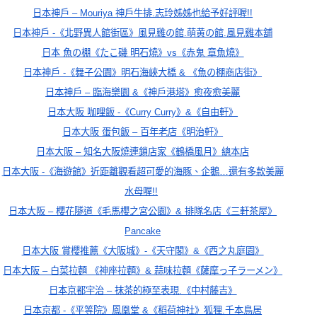
日本神戶 – Mouriya 神戶牛排.志玲姊姊也給予好評喔!!
日本神戶 -《北野異人館街區》風見雞の館.萌黄の館.風見雞本舖
日本 魚の棚《たこ磯 明石燒》vs《赤鬼 章魚燒》
日本神戶 -《舞子公園》明石海峽大橋 & 《魚の棚商店街》
日本神戶 – 臨海樂園 &《神戶港塔》愈夜愈美麗
日本大阪 咖哩飯 -《Curry Curry》&《自由軒》
日本大阪 蛋包飯 – 百年老店《明治軒》
日本大阪 – 知名大阪燒連鎖店家《鶴橋風月》總本店
日本大阪 -《海遊館》近距離觀看超可愛的海豚、企鵝…還有多款美麗
水母喔!!
日本大阪 – 櫻花隧道《毛馬櫻之宮公園》& 排隊名店《三軒茶屋》
Pancake
日本大阪 賞櫻推薦《大阪城》-《天守閣》&《西之丸庭園》
日本大阪 – 白菜拉麵 《神座拉麵》& 蒜味拉麵《薩摩っ子ラーメン》
日本
京都宇治 – 抹茶的極至表現.《中村藤吉》
日本京都 -《平等院》鳳凰堂 &《稻荷神社》狐狸.千本鳥居