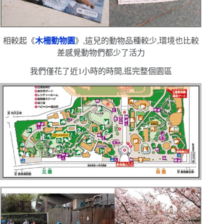
相較起
《
木柵動物園
》
,這兒的動物品種較少,環境也比較
差
感覺動物們都少了活力
我們僅花了近
1
小時的時間,逛完整個園區