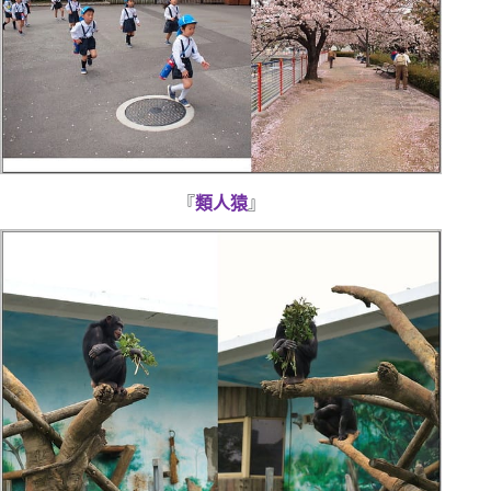
『
類人猿
』