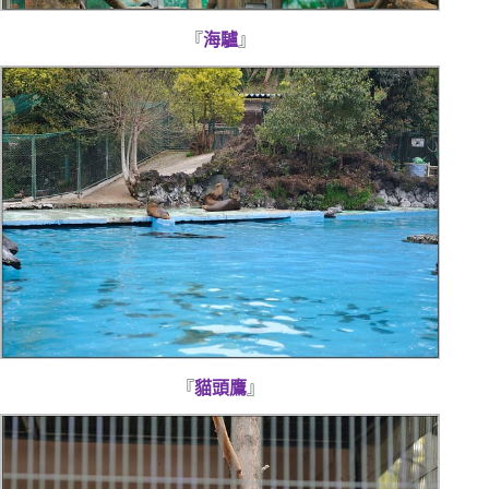
『
海驢
』
『
貓頭鷹
』