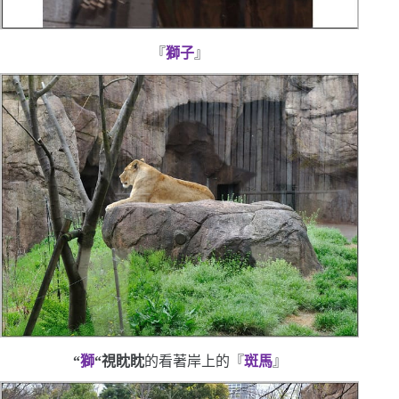
『
獅子
』
“
獅
“
視眈眈
的看著岸上的
『
斑馬
』