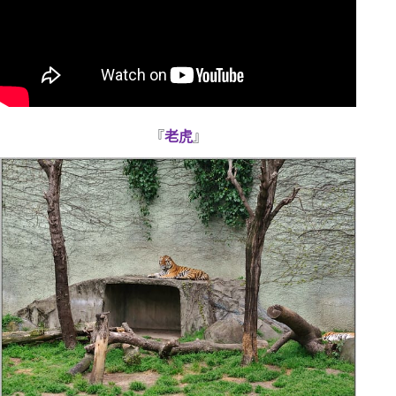
『
老虎
』