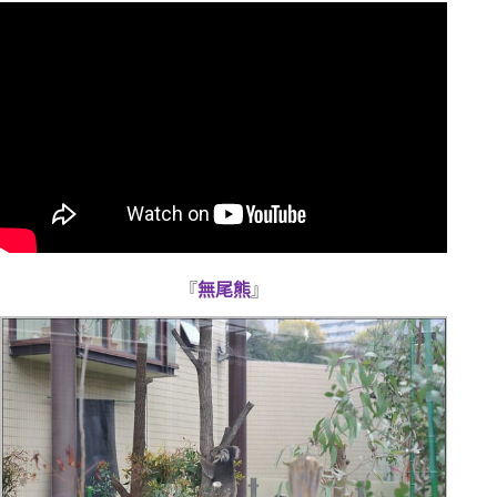
『
無尾熊
』