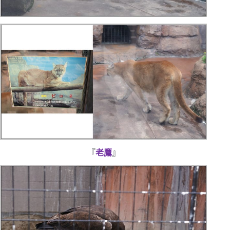
『
老鷹
』