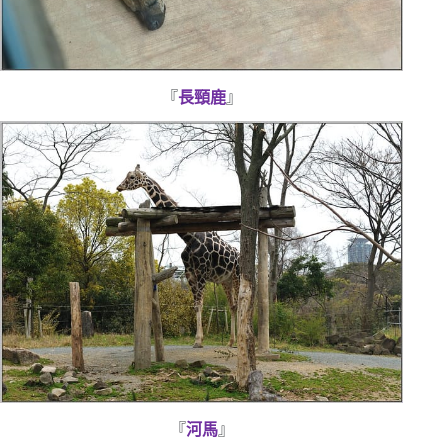
『
長頸鹿
』
『
河馬
』