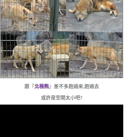
跟
『
北極熊
』差不多
跑過來,跑過去
或許是空間太小吧?