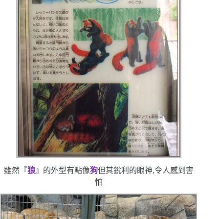
雖然『
狼
』的外型有點像
狗
但其銳利的眼神,令人感到害
怕