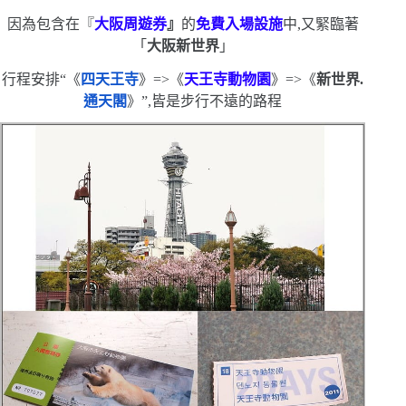
因為包含在
『
大阪周遊券
』
的
免費入場設施
中,又緊臨著
「
大阪新世界
」
行程安排
“
《
四天王寺
》
=>
《
天王寺動物園
》
=>
《
新世界.
通天閣
》
”
,皆是步行不遠的路程