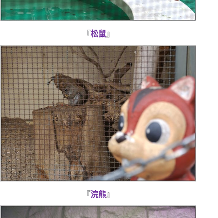
『
松鼠
』
『
浣熊
』