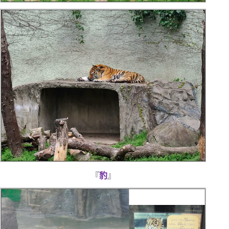
『
豹
』