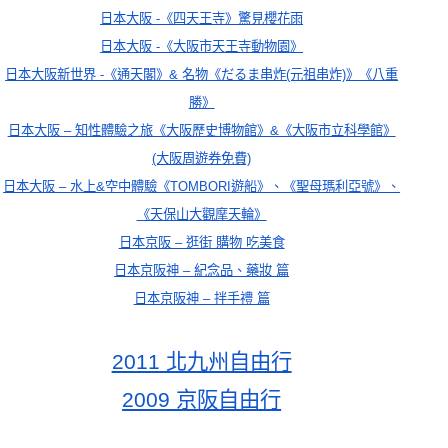
日本大阪 -《四天王寺》驚見櫻花雨
日本大阪 -《大阪市天王寺動物園》
日本大阪新世界 -《通天閣》& 名物《だるま串炸(元祖串炸)》《八重
勝》
日本大阪 – 知性體驗之旅《大阪歷史博物館》&《大阪市立科學館》
(大阪周遊券免費)
日本大阪 – 水上&空中體驗《TOMBORI遊船》、《聖母瑪利亞號》、
《天保山大觀摩天輪》
日本京阪 – 逛街 購物 吃美食
日本京阪神 – 紀念品、藥妝 篇
日本京阪神 – 拌手禮 篇
2011 北九州自由行
2009 京阪自由行