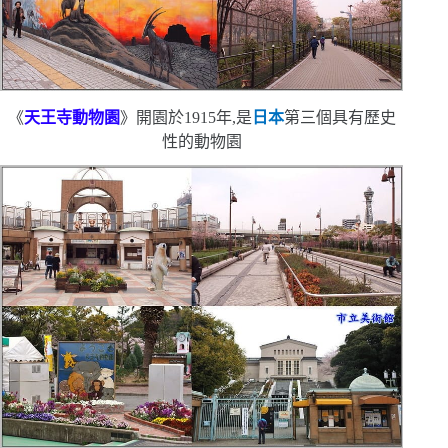
《
天王寺動物園
》
開園於
1915
年,是
日本
第三個具有歷史
性的動物園