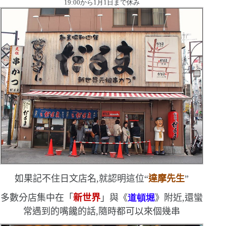
19
:
00
から
1
月
1
日まで休み
如果記不住日文店名,就認明這位
“
達摩先生
”
多數分店集中在
「
新世界
」
與
《
道頓堀
》附近,還蠻
常遇到的
嘴饞的話,隨時都可以來個幾串