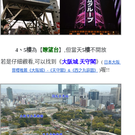
4
、
5
樓
為【
瞭望台
】,但當天
5
樓
不開放
若是仔細觀看,可以找到
《
大阪城
.
天守閣
》
(
日本大阪 
喔!!
)
賞櫻推薦《大阪城》-《天守閣》&《西之丸庭園》