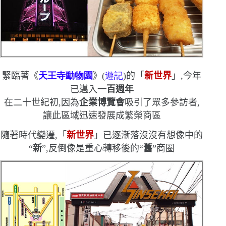
緊臨著《
天王寺動物園
》
(
遊記
)
的
「
新世界
」,今年
已邁入
一百週年
在二十世紀初,因為
企業博覽會
吸引了眾多參訪者,
讓此區域迅速發展成繁榮商區
隨著時代變遷,「
新世界
」已逐漸落沒
沒有想像中的
“
新
”
,反倒像是重心轉移後的
“
舊
”
商圈