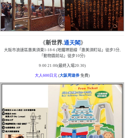
《
新世界.
通天閣
》
大阪市浪速區惠美須東
1-18-6
(
地鐵堺筋線「惠美須町站」徒步
3
分,
「動物園前站」徒步
10
分
)
9:00 21:00(
最終入場
20:30)
大人
600
日元
(
大阪周遊券
免費
)