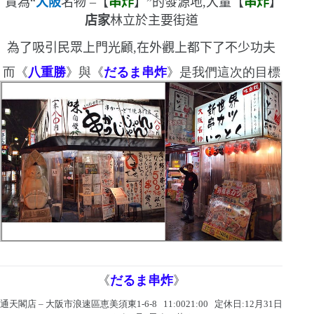
貴為
“
大阪
名物
–
【
串炸
】
”
的發源地,大量【
串炸
】
店家
林立於主要街道
為了吸引民眾上門光顧,在外觀上都下了不少功夫
而
《
八重勝
》與
《
だるま串炸
》是我們這次的目標
《
だるま串炸
》
通天閣店
–
大阪市浪速區恵美須東
1-6-8 11:00
21
:
00
定休日:
12
月
31
日