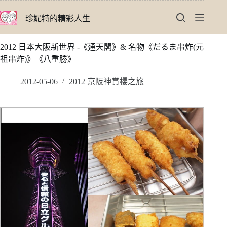
跳
珍妮特的精彩人生
至
主
要
2012 日本大阪新世界 -《通天閣》& 名物《だるま串炸(元
內
祖串炸)》《八重勝》
容
2012-05-06
2012 京阪神賞櫻之旅