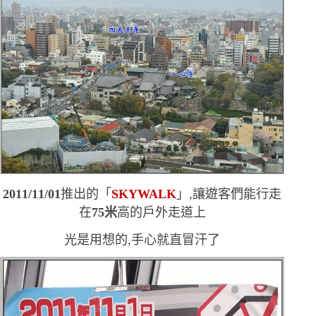
2011/11/01
推出的「
SKYWALK
」,讓遊客們能行走
在
75
米
高的戶外走道上
光是用想的,手心就直冒汗了