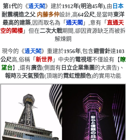
第
1
代
的
《
通天閣
》建於
1912
年
(
明治
45
年
)
,由
日本
耐震構造之父
.
内藤多仲
設計,高
64
公尺
,是當時
東洋
最高的建築
,因而取名為「
通天閣
」,意有「
直通天
空的閣樓
」
但在
二次大戰
期間,卻因資源缺乏而被拆
解煉鋼
現今的
《
通天閣
》重建於
1956
年
,包含
避雷針
達
103
公尺
高,俗稱「
新世界
」中央的
電視塔
不僅設有【
瞭
望台
】,還有
廣告
(
側面有
日立企業集團
的大廣告
)
、
報時
及
天氣預告
(
頂端的
霓虹燈顏色
)
的實用功能