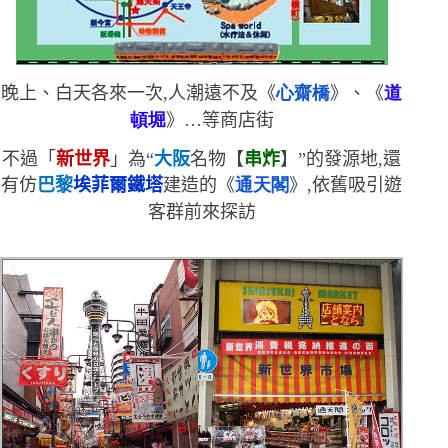
晚上、白天各來一次,人潮遠不及
《
心齋橋
》、
《
道
頓堀
》…等商店街
不過
「
新世界
」為
“
大阪
名物【
串炸
】
”
的發源地,還
有仿
巴黎
埃菲爾鐵塔
建造的
《
通天閣
》,依舊吸引遊
客群前來探訪