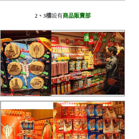
2
、
3
樓
設有
商品販賣部