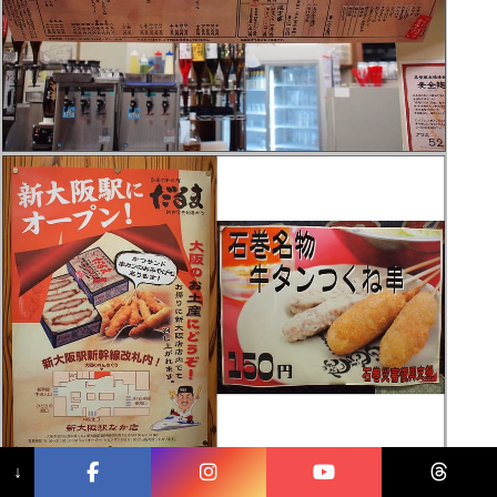
↓
一開始,會先送上一份極為
脆甜
的『
高麗菜
』,品質