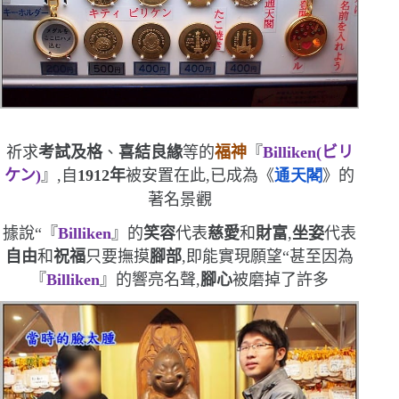
祈求
考試及格
、
喜結良緣
等的
福神
『
Billiken(
ビリ
ケン
)
』,
自
1912
年
被安置在此,已成為
《
通天閣
》的
著名景觀
據說
“
『
Billiken
』的
笑容
代表
慈愛
和
財富
,
坐姿
代表
自由
和
祝福
只要撫摸
腳部
,即能實現願望
“
甚至
因為
『
Billiken
』的響亮名聲,
腳心
被磨掉了許多