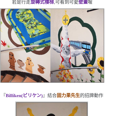
若是行走
旋轉式樓梯
,可看到可愛
壁畫
喔
『
Billiken(
ビリケン
)
』結合
固力果先生
的招牌動作