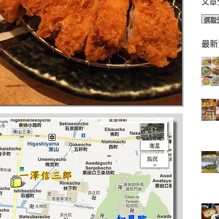
文章
文
章
分
最新
類