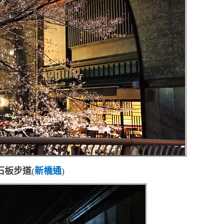
石板步道
(
新橋通
)