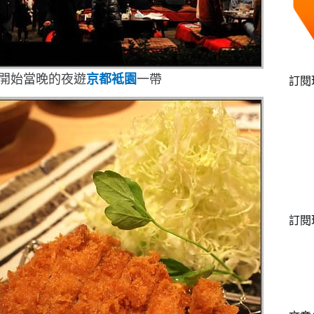
,開始當晚的夜遊
京都袛園
一帶
訂閱
訂閱