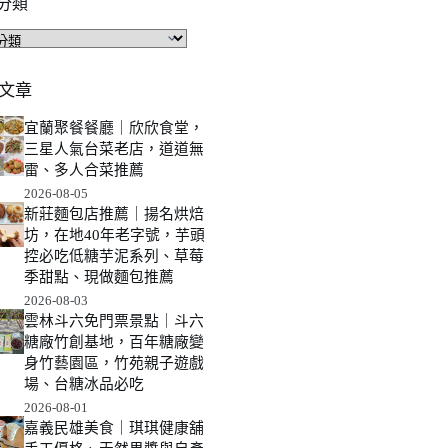
分類
文章
宜蘭聚餐餐廳｜欣欣食堂，
三星人氣台菜老店，道道無
雷、多人合菜推薦
2026-08-05
新莊麵包店推薦｜揚名烘焙
坊，在地40年老字號，芋頭
控必吃低糖芋泥系列、草莓
季甜點、現做麵包推薦
2026-08-03
雲林斗六免門票景點｜斗六
糖廠竹創基地，百年糖廠變
身竹藝園區，竹苑親子遊戲
場、台糖冰品必吃
2026-08-01
嘉義民雄美食｜琪琪健康舖