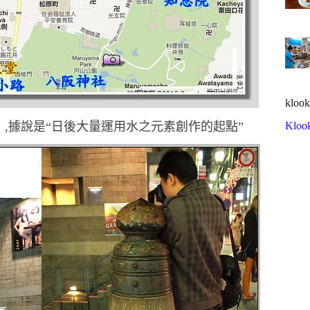
klook
Kloo
》,據說是
“
日後大量運用水之元素創作的起點
”