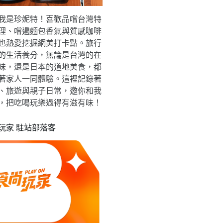
我是珍妮特！喜歡品嚐台灣特
理、嚐遍麵包香氣與質感咖啡
也熱愛挖掘網美打卡點。旅行
的生活養分，無論是台灣的在
味，還是日本的道地美食，都
著家人一同體驗。這裡記錄著
、旅遊與親子日常，邀你和我
，把吃喝玩樂過得有滋有味！
玩家 駐站部落客