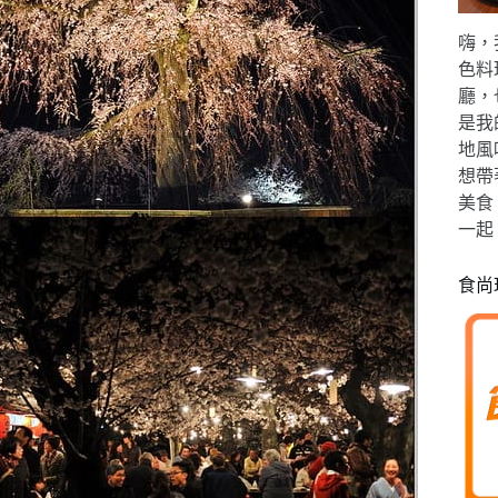
嗨，
色料
廳，
是我
地風
想帶
美食
一起
食尚