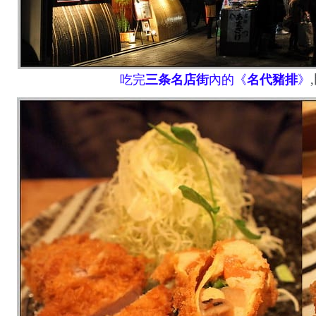
吃完
三条名店街
內的
《
名代豬排
》