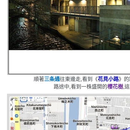
順著
三条通
往東邊走,看到《
花見小路
》的
路途中,看到一株盛開的
櫻花樹
,