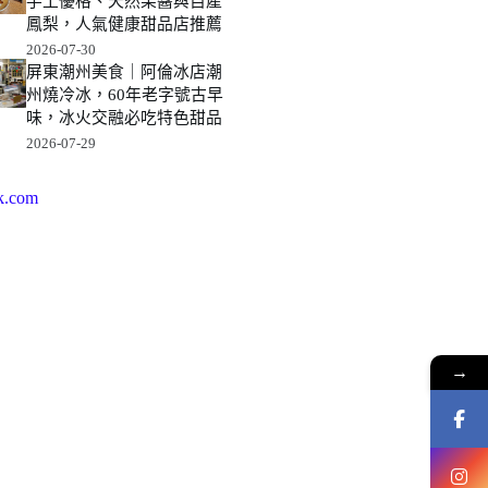
手工優格、天然果醬與自產
鳳梨，人氣健康甜品店推薦
2026-07-30
屏東潮州美食｜阿倫冰店潮
州燒冷冰，60年老字號古早
味，冰火交融必吃特色甜品
2026-07-29
k.com
→