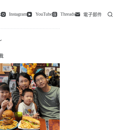
k
Instagram
YouTube
Threads
電子郵件
我