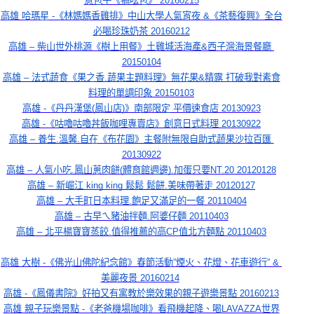
意包子《犒吆包》 20160215
高雄 哈瑪星 -《林媽媽香雞排》中山大學人氣宵夜 &《茶藝復興》全台
必喝珍珠奶茶 20160212
高雄 – 柴山世外桃源《樹上用餐》土雞城活海產&西子灣海景餐廳 
20150104
高雄 – 法式蔬食《果之香.蔬果主題料理》無花果&精露 打破我對素食
料理的單調印象 20150103
高雄 -《丹丹漢堡(鳳山店)》南部限定 平價速食店 20130923
高雄 -《咕嚕咕嚕丼飯咖哩專賣店》創意日式料理 20130922
高雄 – 養生.溫馨.自在《布花園》主餐附無限自助式蔬果沙拉百匯 
20130922
高雄 – 人氣小吃.鳳山蔥肉餅(體育館週邊).加蛋只要NT.20 20120128
高雄 – 新崛江 king king 鬆鬆 鬆餅.美味帶著走 20120127
高雄 – 大手町日本料理.飽足又滿足的一餐 20110404
高雄 – 古早ㄟ豬油拌麵.阿婆仔麵 20110403
高雄 – 北平楊寶寶蒸餃.值得推薦的高CP值北方麵點 20110403
高雄 大樹 -《佛光山佛陀紀念館》春節活動”煙火、花燈、花車遊行” & 
美麗夜景 20160214
高雄 -《鳳儀書院》好拍又有寓教於樂效果的親子遊樂景點 20160213
高雄 親子玩樂景點 -《老爸機場咖啡》看飛機起降、喝LAVAZZA世界