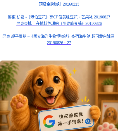
頂級金牌咖啡 20160213
屏東 枋寮 -《港伯豆花》高CP值美味豆花、芒果冰 20190827
屏東東城 – 在地特色甜點《阿婆綠豆蒜》20190826
屏東 親子景點 –《國立海洋生物博物館》夜宿海生館.超可愛白鯨區 
20190826、27