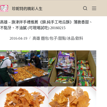
跳
珍妮特的精彩人生
至
主
要
高雄 – 旗津拌手禮推薦《錦.純手工地瓜酥》薄脆香甜、
內
不黏牙、不油膩 (可現場試吃) 20160215
容
2016-04-19
高雄 麵包/包子/甜點/冰品/飲料