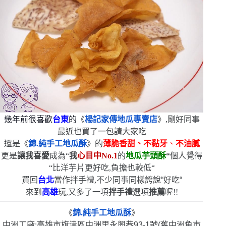
幾年前很喜歡
台東
的
《
楊記家傳地瓜專賣店
》,剛好同事
最近也買了一包請大家吃
還是《
錦.純手工地瓜酥
》的
薄脆香甜、
不黏牙
、
不油膩
更是
讓我喜愛
成為
“
我
心目中
No.1
的
地瓜芋頭酥
“
個人覺得
“
比洋芋片更好吃,負擔也較低
“
買回
台北
當作拌手禮
,不少同事同樣誇說
“
好吃
“
來到
高雄
玩,又多了一項
拌手禮
選項
推薦
喔!!
《
錦.純手工地瓜酥
》
中洲工廠:高雄市旗津區中洲里永興巷
93-1
號
(
舊中洲魚市