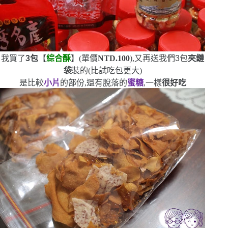
我買了
3
包
【
綜合酥
】
(
單價
NTD.100
)
,又再送我們
3
包
夾鏈
袋
裝的
(
比試吃包更大
)
是比較
小片
的部份,還有脫落的
蜜糖
,一樣
很好吃