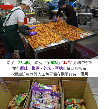
除了「
地瓜酥
」,還有「
芋頭酥
」
“
綜合
“
便都吃得到
並有
原味、椒鹽、芥末、蜜糖
四種口味選擇
不添加防腐劑與人工色素
保存期限只有
一個月