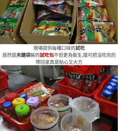
現場提供每種口味的
試吃
居然是
夾鏈袋
裝的
試吃包
不但更為衛生,還可把沒吃完的
帶回家
真是貼心又大方