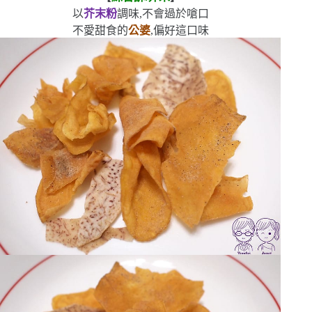
以
芥末粉
調味,不會過於嗆口
不愛甜食的
公婆
,偏好這口味