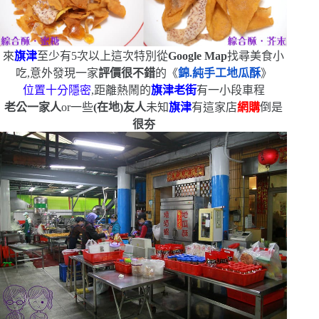
來
旗津
至少有
5
次以上
這次特別從
Google Map
找尋美食小
吃,意外發現一家
評價很不錯
的《
錦.純手工地瓜酥
》
位置十分隱密
,距離熱鬧的
旗津老街
有一小段車程
老公一家人
or
一些
(
在地
)
友人
未知
旗津
有這家店
網購
倒是
很夯