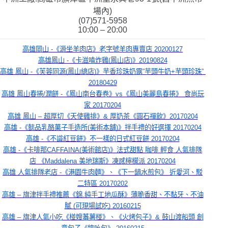
場內
)
(07)571-5958
10:00 – 20:00
高雄岡山 -《源坐羊肉店》老字號羊肉專賣店 20200127
高雄鳳山 -《卡滋嗑炸雞(鳳山店)》20190824
高雄 鳳山 -《芙蓉同源(鳳山總店)》芋香珍珠奶露”芋頭牛奶+芋頭珍珠” 
20180429
高雄 鳳山春捲/潤餅 -《鳳山南台春卷》vs《鳳山美麗島春捲》 食尚玩
家 20170204
高雄 鳳山 – 超厚切《天使雞排》& 厚奶茶《圓石禪飲》20170204
高雄 -《懿品乳酪菓子手造所(美術本舖)》拌手禮的好選擇 20170204
高雄 -《不識紅豆餅》不一樣的日式紅豆餅 20170204
高雄 -《卡啡那CAFFAINA(美術館店)》法式甜點 咖啡 輕食 人氣排隊
店 《Maddalena 美地瑞斯》凍感檸檬派 20170204
高雄 人氣排隊老店 -《港園牛肉麵》、《下一鍋水煎包》 近愛河、駁
二特區 20170202
高雄 – 旗津拌手禮推薦《錦.純手工地瓜酥》薄脆香甜、不黏牙、不油
膩 (可現場試吃) 20160215
高雄 – 旗津人氣小吃《椪嫂蕃薯椪》、《火烤包子》& 鼓山渡船頭 創