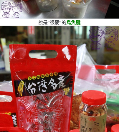
說是
“
很硬
“
的
烏魚腱