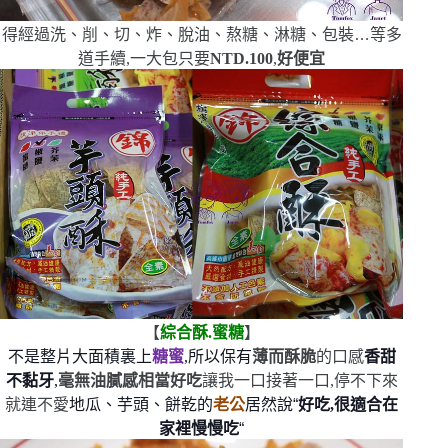
得經過洗、削、切、炸、脫油、熬糖、淋糖、包裝
…
等多
道手續,一大包只要
NTD.100
,
好便宜
【
綜合酥.蜜糖
】
不是整片大面積裏上
糖蜜
,所以保有
薄而酥脆
的口感
香甜
不黏牙
,
毫無油膩感
相當好吃
讓我一口接著一口,停不下來
就連不愛
地瓜、芋頭、餅乾的
老公
居然說
“
好吃,很適合在
家裡慢慢吃
“