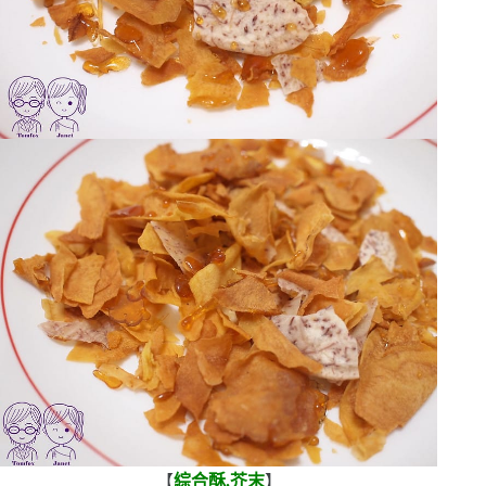
【
綜合酥.芥末
】