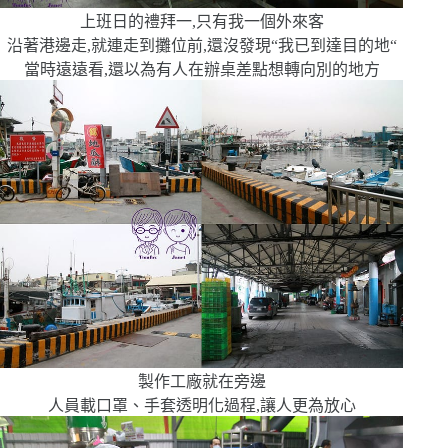
上班日的禮拜一,只有我一個外來客
沿著港邊走,就連走到攤位前,還沒發現
“
我已到達目的地
“
當時遠遠看,還以為有人在辦桌
差點想轉向別的地方
製作工廠就在旁邊
人員載口罩、手套
透明化過程,讓人更為放心