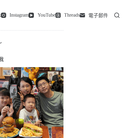
k
Instagram
YouTube
Threads
電子郵件
我