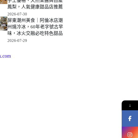
手工優格、天然果醬與自產
鳳梨，人氣健康甜品店推薦
2026-07-30
屏東潮州美食｜阿倫冰店潮
州燒冷冰，60年老字號古早
味，冰火交融必吃特色甜品
2026-07-29
k.com
↓