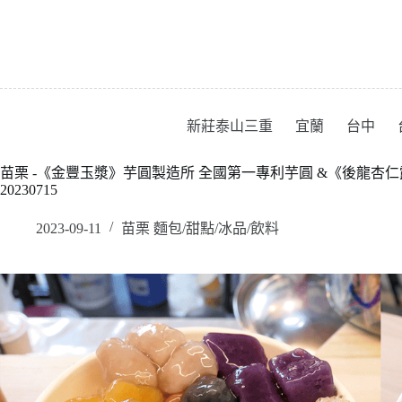
跳
至
主
要
內
容
新莊泰山三重
宜蘭
台中
苗栗 -《金豐玉漿》芋圓製造所 全國第一專利芋圓 &《後龍杏仁
20230715
2023-09-11
苗栗 麵包/甜點/冰品/飲料