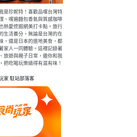
我是珍妮特！喜歡品嚐台灣特
理、嚐遍麵包香氣與質感咖啡
也熱愛挖掘網美打卡點。旅行
的生活養分，無論是台灣的在
味，還是日本的道地美食，都
著家人一同體驗。這裡記錄著
、旅遊與親子日常，邀你和我
，把吃喝玩樂過得有滋有味！
玩家 駐站部落客