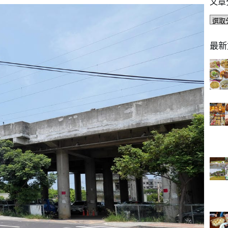
文章
文
章
分
最新
類