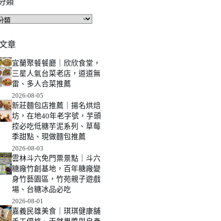
分類
文章
宜蘭聚餐餐廳｜欣欣食堂，
三星人氣台菜老店，道道無
雷、多人合菜推薦
2026-08-05
新莊麵包店推薦｜揚名烘焙
坊，在地40年老字號，芋頭
控必吃低糖芋泥系列、草莓
季甜點、現做麵包推薦
2026-08-03
雲林斗六免門票景點｜斗六
糖廠竹創基地，百年糖廠變
身竹藝園區，竹苑親子遊戲
場、台糖冰品必吃
2026-08-01
嘉義民雄美食｜琪琪健康舖