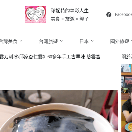
珍妮特的精彩人生
Faceboo
美食 × 旅遊 × 親子
台灣美食
台灣旅遊
日本
國外旅遊
露刀削冰/邱家杏仁露》60多年手工古早味 慈雲宮
關於