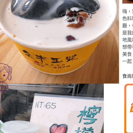
嗨，
色料
廳，
是我
地風
想帶
美食
一起
食尚