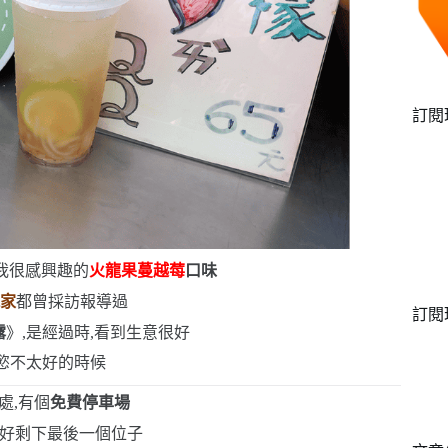
訂閱
是我很感興趣的
火龍果蔓越莓
口味
玩家
都曾採訪報導過
訂閱
露
》,是經過時,看到生意很好
慾不太好的時候
處,有個
免費停車場
正好剩下最後一個位子