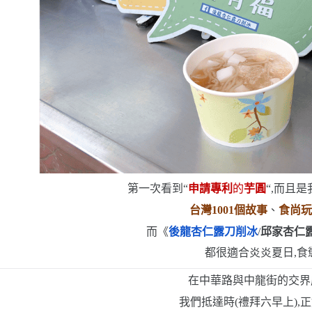
第一次看到
“
申請專利
的
芋圓
“
,而且
台灣
1001
個故事
、
食尚
而《
後龍杏仁露刀削冰
/
邱家杏仁
都很適合炎炎夏日,食
在中華路與中龍街的交界
我們抵達時
(
禮拜六早上
)
,