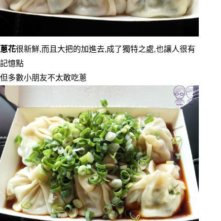
蔥花
很新鮮,而且大把的加進去,成了獨特之處,也讓人很有
記憶點
但多數小朋友不太敢吃蔥