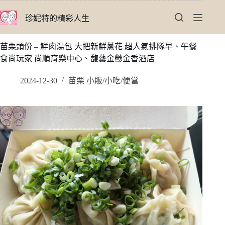
跳
珍妮特的精彩人生
至
主
要
苗栗頭份 – 鮮肉湯包 大把新鮮蔥花 超人氣排隊早、午餐
內
食尚玩家 尚順育樂中心、馥藝金鬱金香酒店
容
2024-12-30
苗栗 小販/小吃/便當