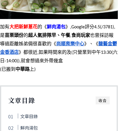
加有
大把新鮮蔥花
的《
鮮肉湯包
》,Google評分4.5(/3781),
是
苗栗頭份
的
超人氣排隊早、午餐
,
食尚玩家
也曾採訪報
導過距離姊弟倆很喜歡的《
尚順育樂中心
》、《
馥藝金鬱
金香酒店
》都很近,如果時間來的及(只營業到中午13:30(六
日-14:00)),就會想過來外帶幾盒
(已搬到
中華路
上)
文章目錄
收合
文章目錄
鮮肉湯包