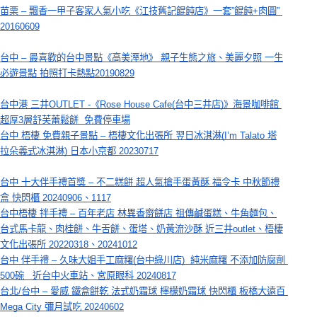
苗栗 – 飄香一甲子客家人氣小吃《江技舊記餛飩店》一套”餛飩+肉圓” 
20160609
台中 – 最喜歡的台中景點《高美溼地》 親子生態之旅、美麗夕照 一生
必遊景點 拍照打卡熱點20190829
台中港 三井OUTLET -《Rose House Cafe(台中三井店)》海景咖啡館 
超厚3層舒芙蕾鬆餅  免費停車場
台中 梧棲 免費親子景點 – 梧棲文化出張所 翌日冰淇淋(I’m Talato 塔
拉朵義式冰淇淋) 日本小京都 20230717
台中 十大伴手禮首獎 – 不二糕餅 超人氣搶手蛋黃酥 福令卡 中秋節禮
盒 快閃櫃 20240906、1117
台中梧棲 拌手禮 – 百年老店 林異香齋餅店 祖傳鹹蛋糕、牛角麵包、
台式馬卡龍、肉桂餅、牛舌餅、蛋塔、奶黃流沙酥 近三井outlet、梧棲
文化出張所 20220318、20241012
台中 伴手禮 – 久味大姐手工麻糬(台中綠川店)  純米麻糬 不添加防腐劑 
500碗   近台中火車站、宮原眼科 20240817
台北/台中 – 愛威 鐵盒餅乾 法式奶霜球 檸檬奶霜球 快閃櫃 板橋大遠百 
Mega City 彌月試吃 20240602