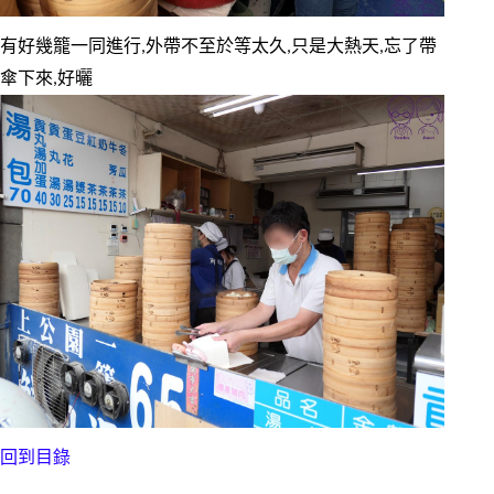
有好幾籠一同進行,外帶不至於等太久,只是大熱天,忘了帶
傘下來,好曬
回到目錄