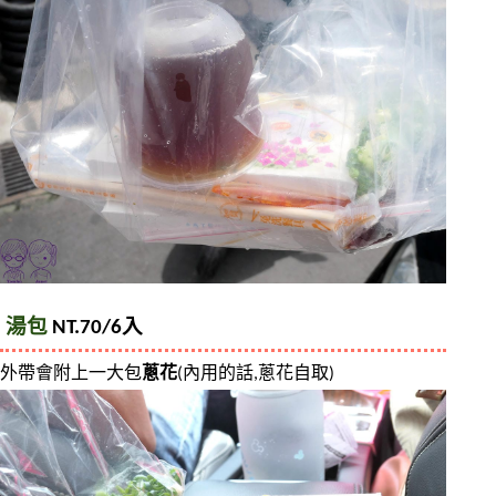
湯包
 NT.70/6入
外帶會附上一大包
蔥花
(內用的話,蔥花自取)