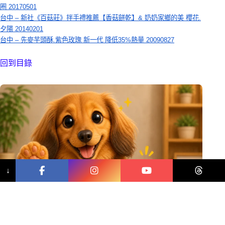
圈 20170501
台中 – 新社《百菇莊》拌手禮推薦【香菇餅乾】& 奶奶家鄉的美 櫻花.
夕陽 20140201
台中 – 先麥芋頭酥.紫色玫瑰 新一代 降低35%熱量 20090827
回到目錄
↓