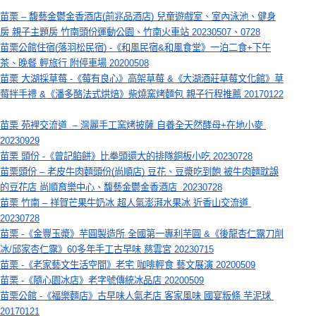
苗栗 – 馥藝金鬱金香酒店(前兆品酒店) 兒童遊戲室、室內泳池、健身
房 親子主題房 竹南頭份運動公園、竹南火車站 20230507、0728
苗栗公館住宿(落羽松民宿) -《和風民宿&和風食堂》一泊二食+下午
茶、晚餐 輕旅行 附停車場 20200508
苗栗 大湖採草莓 -《莓有良心》高架草莓 &《大湖酒莊草莓文化館》草
莓拌手禮 &《潘多酪法式烘焙》柴燒窯烤麵包 親子行程推薦 20170122
苗栗 苑裡交流道  – 灣麗手工窯烤披薩 自養全天然酵母+在地小麥 
20230929
苗栗 頭份 -《曾記餡餅》比拳頭還大的排隊銅板小吃 20230728
苗栗頭份 – 老皮牛肉麵頭份(尚順店) 豆花、豆漿吃到飽 被牛肉麵耽誤
的豆花店 尚順育樂中心、馥藝金鬱金香酒店  20230728
苗栗 竹南 – 祥賀芒果牛奶冰 超人氣澎湃水果冰 近香山交流道 
20230728
苗栗 -《金豐玉漿》芋圓製造所 全國第一專利芋圓 &《後龍杏仁露刀削
冰/邱家杏仁露》60多年手工古早味 慈雲宮 20230715
苗栗 -《老家藝文生活空間》老宅 咖啡輕食 藝文展演 20200509
苗栗 -《隨心園冰店》老字號傳統冰品店 20200509
苗栗公館 -《福樂麵店》古早味人氣老店 客家風味 國宴粄條 芋泥球 
20170121