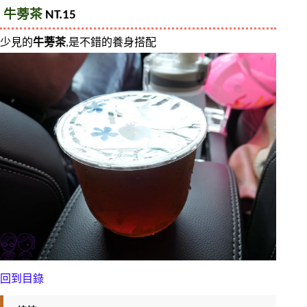
牛蒡茶
 NT.15
少見的
牛蒡茶
,是不錯的養身搭配
回到目錄