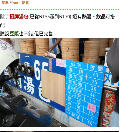
菜單 Menu、點餐
除了
招牌湯包
(已從NT.55漲到NT.70),還有
熱湯、飲品
可搭
配
聽說
豆漿
也不錯,但已完售