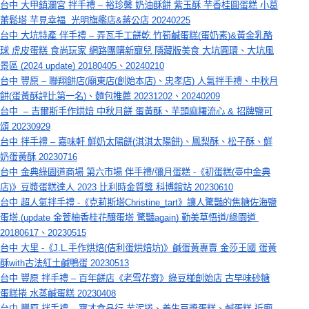
台中 大甲鎮瀾宮 拌手禮 – 裕珍馨 奶油酥餅 紫玉酥 芋香桂圓蛋糕 小葛
蕾鬆塔 芋見幸福  光明旗艦店&蔣公店 20240225
台中 大坑特產 伴手禮 – 弄瓦手工餅乾 竹筍鹹蛋糕(蛋奶素)&黃金乳酪
球 虎皮蛋糕 食尚玩家 網路團購新寵兒 隱藏版美食 大坑圓環、大坑風
景區 (2024 update) 20180405、20240210
台中 豐原 – 聯翔餅店(廟東店(創始本店)、忠孝店) 人氣拌手禮、中秋月
餅(蛋黃酥評比第一名)、麵包推薦 20231202、20240209
台中  – 吉爾斯手作烘焙 中秋月餅 蛋黃酥、芋頭麻糬流心 & 招牌鹽可
頌 20230929
台中 拌手禮 – 嘉味軒 鮮奶太陽餅(淇淇太陽餅)、鳳梨酥、松子酥、鮮
奶蛋黃酥 20230716
台中 金典綠園道商場 第六市場 伴手禮/彌月蛋糕 -《初蛋糕(臺中金典
店)》豆漿蛋糕達人 2023 比利時金質獎 科博館站 20230610
台中 超人氣拌手禮 -《克莉斯塔Christine_tart》讓人驚豔的焦糖佐海鹽
蛋塔.(update 金萱柚香桂花釀蛋塔 驚豔again) 勤美草悟道/綠園道 
20180617、20230515
台中 大里 -《J.L.手作烘焙(佶利蛋烘焙坊)》鹹蛋黃專賣 金莎王國 蛋黃
酥with古法紅土鹹鴨蛋 20230513
台中 豐原 拌手禮 – 百年餅店《老雪花齋》綠豆椪創始店 古早味砂糖
蛋糕捲 水蒸鹹蛋糕 20230408
台中 豐原 拌手禮 – 寶才食品行 芋泥捲、養生豆漿蛋糕、鹹蛋糕 近廟