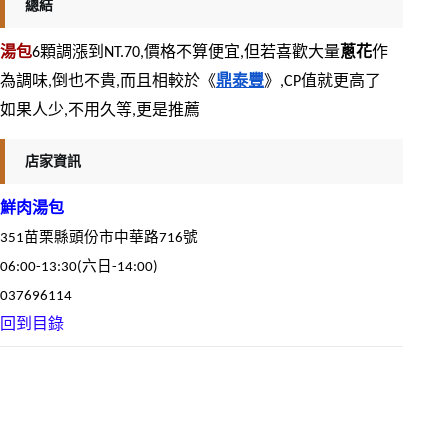
總結
湯包
6顆調漲到NT.70,價格不算便宜,但若喜歡大量
蔥花
作
為調味,倒也不貴,而且相較於《
鼎泰豐
》,CP值就更高了
如果人少,不用久等,更是推薦
店家資訊
鮮肉湯包
351苗栗縣頭份市中華路716號
06:00-13:30(六日-14:00)
037696114
回到目錄