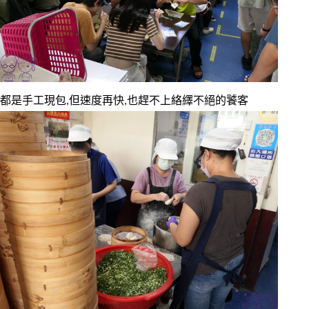
都是手工現包,但速度再快,也趕不上絡繹不絕的饕客