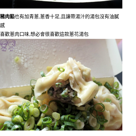
豬肉餡
也有加青蔥,蔥香十足,且讓帶湯汁的湯包沒有油膩
感
喜歡蔥肉口味,想必會很喜歡這款蔥花湯包