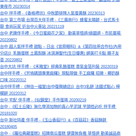
東夜市 20230314
台中 拌手禮 -《香格禮坊》中秋節排隊人氣蛋黃酥 20230313
台中 第三市場 台灣百大伴手禮 -《三廣商行》蜂蜜太陽餅、台式馬卡
龍 食尚玩家 近台中火車站 20221119
台中 老牌伴手禮 -《今日蜜麻花之家》 勤美草悟道/綠園道、市民廣場 
20220802
台中 超人氣拌手禮 甜點 – 日出《宮原眼科》&《第四信用合作社(內用
分店)》乳酪蛋糕 土鳳梨酥 冰淇淋聖代(生日優惠) 網美打卡點 親子友
善 20220802
台中大坑 拌手禮 -《禾雅堂》經典乳酪蛋糕 貴氣金箔包裝 20220319
台中拌手禮 -《芳塢碼頭專業麻糬》現點現做 手工麻糬 招牌、椰奶酥
口味 20220312
台中拌手禮 -《林信一福堂(台中復興總店)》台中3名餅 法國式點心 檸
檬餅 20220312
台中 宅配 伴手禮 -《似錦堂》手作蛋捲 20200219
台中 -《紅土丘陵》無化學添加物的真心芋泥球 芋頭控必吃 拌手禮 
20181020
台中 新社特產 伴手禮 -《玉山香菇行》&《百菇莊》香菇酥餅 
20180405
台中 -《羅拉典藏蛋糕》招牌南瓜蛋糕 健康無負擔 草悟道 勤美誠品商