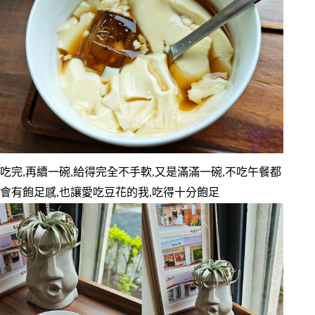
吃完,再續一碗,給得完全不手軟,又是滿滿一碗,不吃午餐都
會有飽足感,也讓愛吃豆花的我,吃得十分飽足