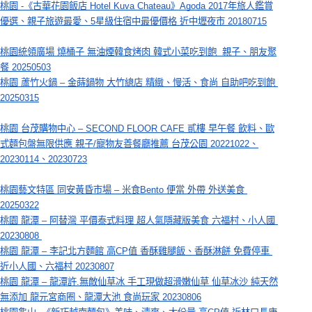
桃園 -《古華花園飯店 Hotel Kuva Chateau》Agoda 2017年旅人鑑賞
優選、親子旅遊最愛、5星級住宿中最優價格 近中壢夜市 20180715
桃園統領廣場 燒桶子 無油煙韓食烤肉 韓式小菜吃到飽  親子、朋友聚
餐 20250503
桃園 蘆竹火鍋 – 金蒔鍋物 大竹總店 精緻、慢活、食尚 自助吧吃到飽 
20250315
桃園 台茂購物中心 – SECOND FLOOR CAFE 貳樓 早午餐 飲料、歐
式麵包盤無限供應 親子/寵物友善餐廳推薦 台茂公園 20221022、
20230114、20230723
桃園藝文特區 同安黃昏市場 – 米食Bento 便當 外帶 外送美食 
20250322
桃園 龍潭 – 阿替灣 平價泰式料理 超人氣隱藏版美食 六福村、小人國 
20230808 
桃園 龍潭 – 李記北方麵館 高CP值 香酥雞腿飯、香酥淋餅 免費停車 
近小人國、六福村 20230807
桃園 龍潭 – 龍潭許.無敵仙草冰 手工現做超滑嫩仙草 仙草冰沙 純天然
無添加 龍元宮商圈、龍潭大池 食尚玩家 20230806