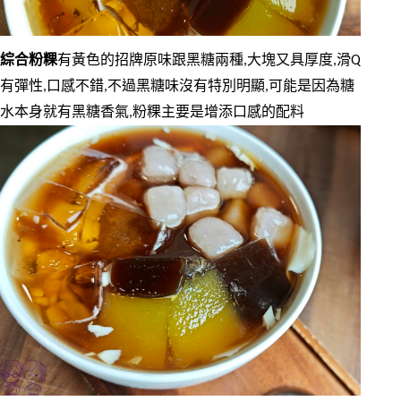
綜合粉粿
有黃色的招牌原味跟黑糖兩種,大塊又具厚度,滑Q
有彈性,口感不錯,不過黑糖味沒有特別明顯,可能是因為糖
水本身就有黑糖香氣,粉粿主要是增添口感的配料