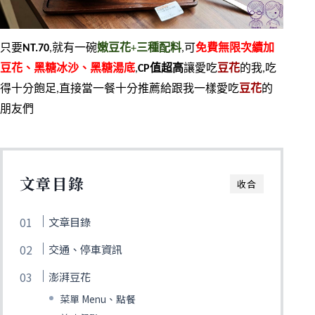
只要
NT.70
,就有一碗
嫩豆花
+
三種配料
,可
免費無限次續加
豆花、黑糖冰沙、黑糖湯底
,
CP值超高
讓愛吃
豆花
的我,吃
得十分飽足,直接當一餐十分推薦給跟我一樣愛吃
豆花
的
朋友們
文章目錄
收合
文章目錄
交通、停車資訊
澎湃豆花
菜單 Menu、點餐