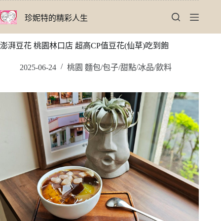
跳
珍妮特的精彩人生
至
主
要
澎湃豆花 桃園林口店 超高CP值豆花(仙草)吃到飽
內
容
2025-06-24
桃園 麵包/包子/甜點/冰品/飲料