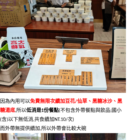
因為內用可以
免費無限次續加豆花/仙草、黑糖冰沙、黑
糖湯底
,所以
低消是1份餐點
(不包含外帶餐點與飲品;國小
(含)以下無低消,共食續加NT.10/次)
而外帶無提供續加,所以外帶會比較大碗