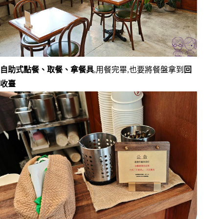
自助式點餐、取餐、拿餐具
,用餐完畢,也要將餐盤拿到
回
收臺