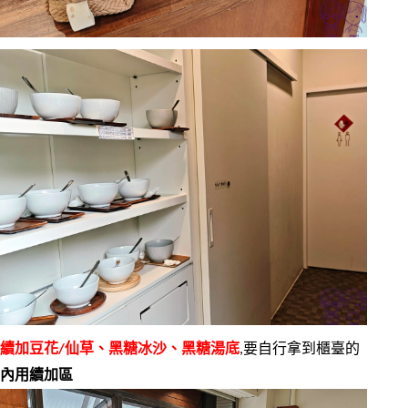
續加豆花/仙草、黑糖冰沙、黑糖湯底
,要自行拿到櫃臺的
內用續加區