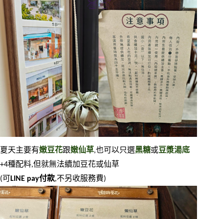
夏天主要有
嫩豆花
跟
嫩仙草
,也可以只選
黑糖
或
豆漿湯底
+4種配料,但就無法續加豆花或仙草
(可
LINE pay付款
,不另收服務費)