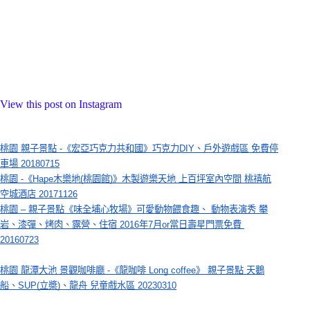
View this post on Instagram
桃園 親子景點 -《宏亞巧克力共和國》巧克力DIY、戶外遊戲區 免費停
車場 20180715
桃園 -《Hape木樂地(桃園館)》木製遊樂天地 上百坪室內空間 桃禧航
空城酒店 20171126
桃園 – 親子景點《味全埔心牧場》可愛動物餵食趣、 動物表演秀 攀
岩、漆彈、烤肉、露營、住宿 2016年7月or當日壽星門票免費 
20160723
桃園 龍潭大池 景觀咖啡廳 -《龍咖啡 Long coffee》 親子景點 天鵝
船、SUP(立槳)、龍舟 兒童戲水區 20230310