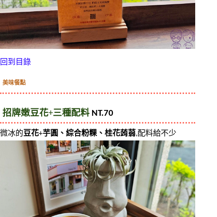
回到目錄
美味餐點
招牌嫩豆花
+
三種配料
 NT.70
微冰的
豆花
+
芋圓、綜合粉粿、桂花蒟蒻
,配料給不少