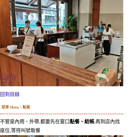
回到目錄
菜單 Menu、點餐
不管是內用、外帶,都要先在窗口
點餐、結帳
,再到店內找
座位,等待叫號取餐