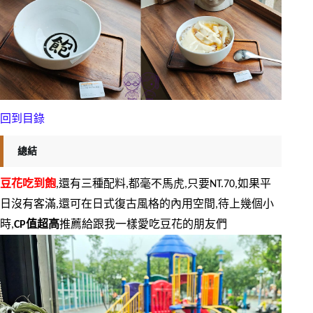
回到目錄
總結
豆花吃到飽
,還有三種配料,都毫不馬虎,只要NT.70,如果平
日沒有客滿,還可在日式復古風格的內用空間,待上幾個小
時,
CP值超高
推薦給跟我一樣愛吃豆花的朋友們