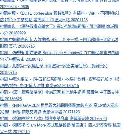
桃園龜山 -《新巧越南麵包》美味、清爽、大份量 高CP值 近林口長庚 
20220524、0605
桃園中壢 -《DUTE coffee&bar 獨特咖啡》有插座、WiFi、不限時咖啡
店 特色下午茶甜點 灌籃高手 中壢火車站 20201128
桃園南崁 -《豪朕殿椒麻雞大王》高CP值椒麻雞腿、蔥油雞腿 南崁國
小旁 20180929
桃園 中壢觀光夜市 人氣排隊小吃 – 溫 不一樣 三明治(營養三明治) 甜
甜圈 豆花 20180715
桃園 -《安德尼斯烘焙坊 Boulangerie Anthonys》在中壢品嚐世界的麵
包 近中壢夜市 20180715
桃園 – 北部第一家燒仙草《中壢第一家善美燒仙草》 食尚玩家 
20180715
桃園 中壢火車站 -《牛五花紅茶鮮乳小牧場》飲料、配料自己加 &《劉
現做潤餅》高CP值大潤餅 食尚玩家 20180715
桃園 -《夏卡爾專業烘焙》食尚玩家 維也納牛奶棒 髒髒包 中正藝文特
區 20180325
桃園 -《NINI GARDEN 尼尼義大利庭園餐廳(南崁店)》高CP值人氣店
家 親子用餐 南崁交流道 專屬停車場 20171126
桃園
 -《彭園會館 / 八德》婚宴桌菜分享 廣豐新天地 20170723
桃園 -《饗泰多 Siam More 泰式風格餐廳(桃園店)》四人遊泰套餐 桃園
火車站 20170219