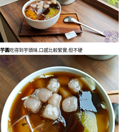
芋圓
吃得到芋頭味,口感比較緊實,但不硬