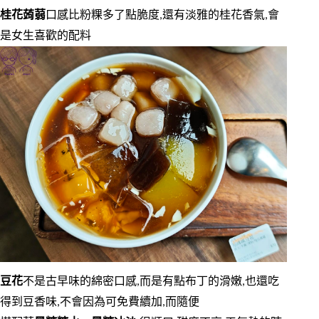
桂花蒟蒻
口感比粉粿多了點脆度,還有淡雅的桂花香氣,會
是女生喜歡的配料
豆花
不是古早味的綿密口感,而是有點布丁的滑嫩,也還吃
得到豆香味,不會因為可免費續加,而隨便