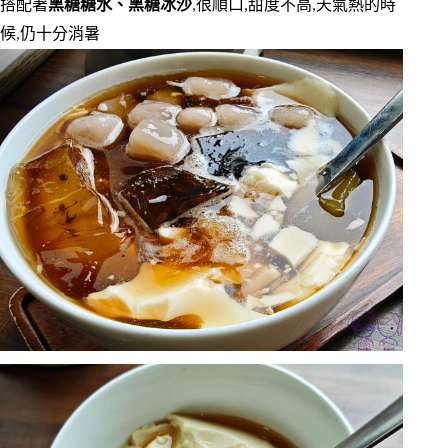
搭配著
黑糖糖水、黑糖冰沙
,很順口,甜度不高,天氣熱的時
候,仍十分消暑