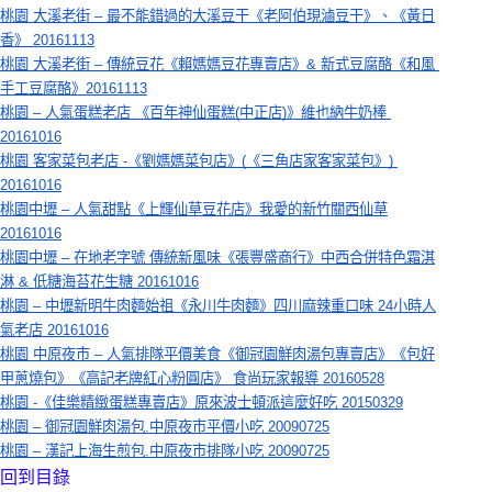
桃園 大溪老街 – 最不能錯過的大溪豆干《老阿伯現滷豆干》、《黃日
香》 20161113
桃園 大溪老街 – 傳統豆花《賴媽媽豆花專賣店》& 新式豆腐酪《和風 
手工豆腐酪》20161113
桃園 – 人氣蛋糕老店 《百年神仙蛋糕(中正店)》維也納牛奶棒 
20161016
桃園 客家菜包老店 -《劉媽媽菜包店》(《三角店家客家菜包》) 
20161016
桃園中壢 – 人氣甜點《上輝仙草豆花店》我愛的新竹關西仙草
20161016
桃園中壢 – 在地老字號 傳統新風味《張豐盛商行》中西合併特色霜淇
淋 & 低糖海苔花生糖 20161016
桃園 – 中壢新明牛肉麵始祖《永川牛肉麵》四川麻辣重口味 24小時人
氣老店 20161016
桃園 中原夜市 – 人氣排隊平價美食《御冠園鮮肉湯包專賣店》《包好
甲蔥燒包》《高記老牌紅心粉圓店》 食尚玩家報導 20160528
桃園 -《佳樂精緻蛋糕專賣店》原來波士頓派這麼好吃 20150329
桃園 – 御冠園鮮肉湯包.中原夜市平價小吃 20090725
桃園 – 漢記上海生煎包.中原夜市排隊小吃 20090725
回到目錄