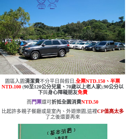
園區入園
清潔費
不分平日與假日,
全票
NTD.150
、半票
NTD.100
(
90
至
120
公分兒童、
70
歲以上老人家
)
,
90
公分以
下
與
身心障礙朋友
免費
而
門票
還可
折抵全園消費
NTD.50
比起許多親子餐廳或是室內、外遊樂園,這裡
CP
值高太多
了
之後還要再來