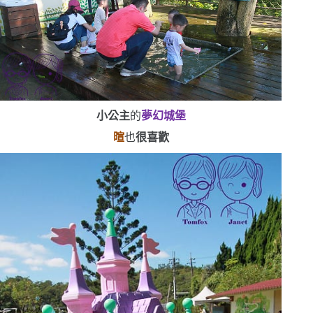
小公主
的
夢幻城堡
暄
也
很喜歡