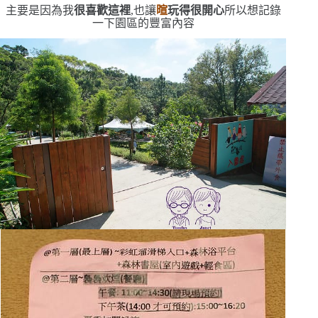
主要是因為我
很喜歡這裡
,也讓
暄
玩得很開心
所以想記錄
一下園區的豐富內容