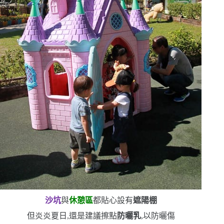
沙坑
與
休憩區
都貼心設有
遮陽棚
但炎炎夏日,還是建議擦點
防曬乳
,以防曬傷