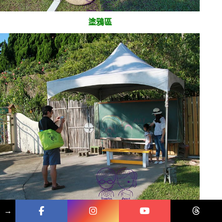
塗鴉區
→
24
孝金屬雕塑區
也就是
迷宮區