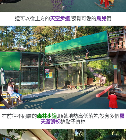
還可以從上方的
天空步道
,觀賞可愛的
鳥兒
們
在前往不同層的
森林步道
,順著地勢高低落差,設有多個
露
天溜滑梯
這點子真棒