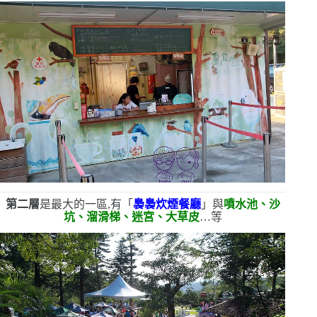
第二層
是最大的一區,有「
裊裊炊煙餐廳
」與
噴水池、沙
坑、溜滑梯、迷宮、大草皮
…等