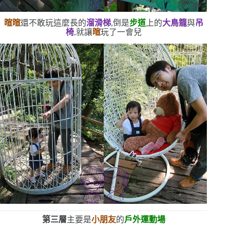
暄暄
還不敢玩這麼長的
溜滑梯
,倒是
步道
上的
大鳥籠
與
吊
椅
,就讓
暄
玩了一會兒
第三層
主要是
小朋友
的
戶外運動場