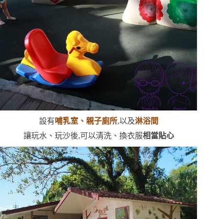
設有
哺乳室、親子廁所
,以及
淋浴間
讓玩水、玩沙後,可以清洗、換衣服
相當貼心