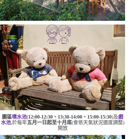
園區
噴水池
(
12:00-12:30
、
13:30-14:00
、
15:00-15:30
)
及
戲
水池
,於每年
五月一日起至十月底
(
會依天氣狀況適度調整
)
開放