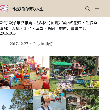
跳
珍妮特的精彩人生
至
主
要
新竹 親子景點推薦 -《森林鳥花園》室內遊戲區、超長溜
內
滑梯、沙坑、水池、單車、鳥園、樹屋…豐富內容
容
20161016
2017-12-27
Play in 新竹