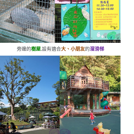
旁邊的
樹屋
,設有適合
大、小朋友
的
溜滑梯