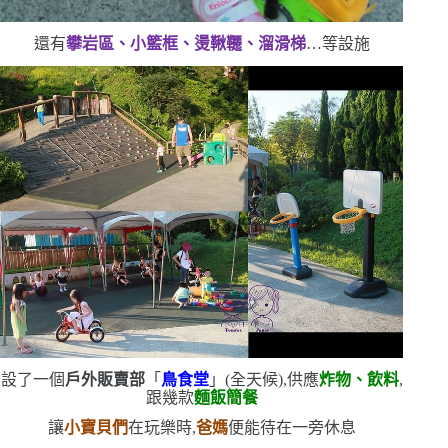
還有
攀岩區、小籃框、燙鞦韆、溜滑梯
…等設施
設了一個
戶外販賣部
「
鳥食堂
」
(
全天候
)
,供應
炸物、飲料
,
跟幾款
麵飯簡餐
讓
小寶貝們
在玩樂時,
爸媽
便能待在一旁休息