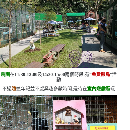
鳥園
在
11:30-12:00
及
14:30-15:00
兩個時段,有
“
免費餵鳥
“
活
動
不過
暄
這年紀並不感興趣
多數時間,是待在
室內遊戲區
玩