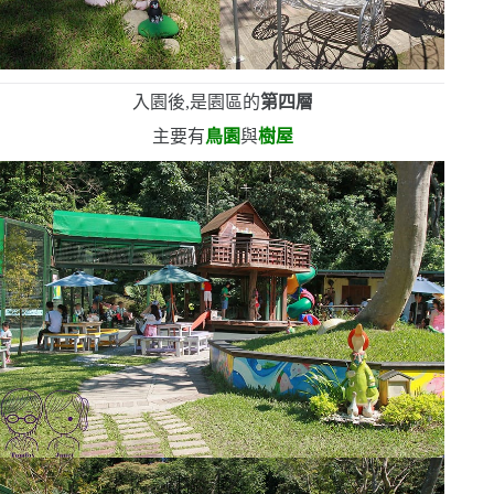
入園後,是園區的
第四層
主要有
鳥園
與
樹屋