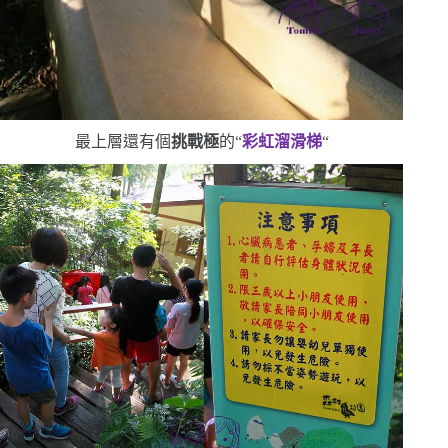
最上層還有個
挑戰極
的
“
彩虹溜滑梯
“