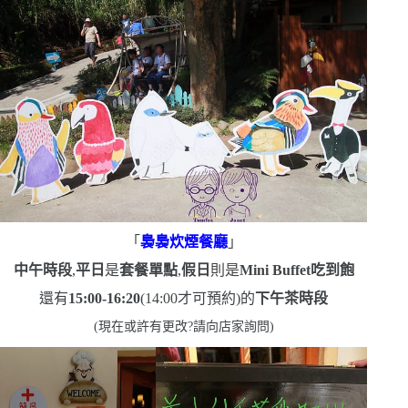
「
裊裊炊煙餐廳
」
中午時段
,
平日
是
套餐單點
,
假日
則是
Mini Buffet
吃到飽
還有
15:00-16:20
(14:00
才可預約
)
的
下午茶時段
(
現在或許有更改?請向店家詢問
)