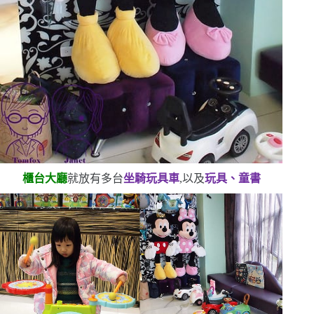
櫃台大廳
就放有多台
坐騎玩具車
,以及
玩具、童書