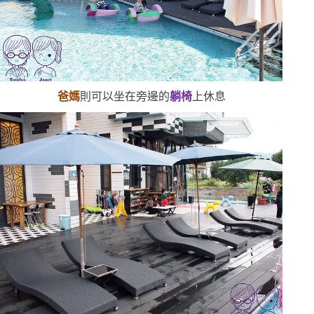
爸媽
則可以坐在旁邊的
躺椅
上休息