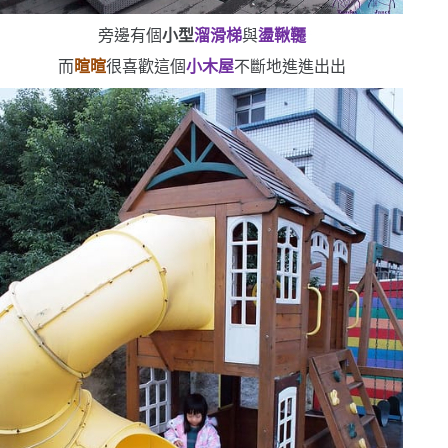
旁邊有個
小型
溜滑梯
與
盪鞦韆
而
暄暄
很喜歡這個
小木屋
不斷地進進出出