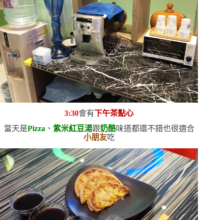
3:30
會有
下午茶點心
當天是
Pizza
、
紫米紅豆湯
跟
奶酪
味道都還不錯
也很適合
小朋友
吃