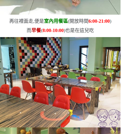
再往裡面走,便是
室內用餐區
(
開放時間
6:00-21:00
)
而
早餐
(
8:00-10:00
)
也是在這兒吃