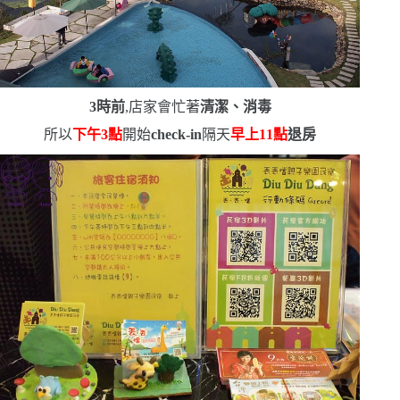
3
時前
,店家會忙著
清潔、消毒
所以
下午
3
點
開始
check-in
隔天
早上
11
點
退房