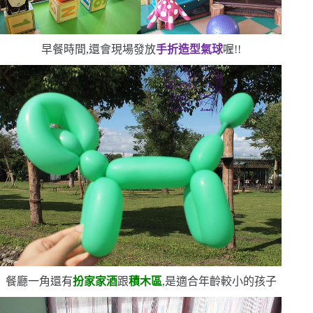
早餐時間,還會現場發放
手折造型氣球
喔!!
餐廳一角還有
扮家家酒
跟
積木區
,是適合年齡較小的孩子