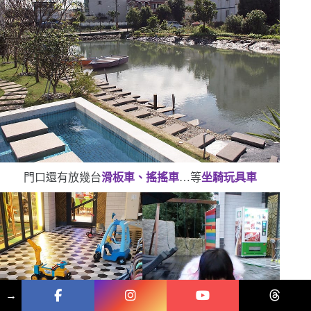
門口還有放幾台
滑板車、搖搖車
…等
坐騎玩具車
→