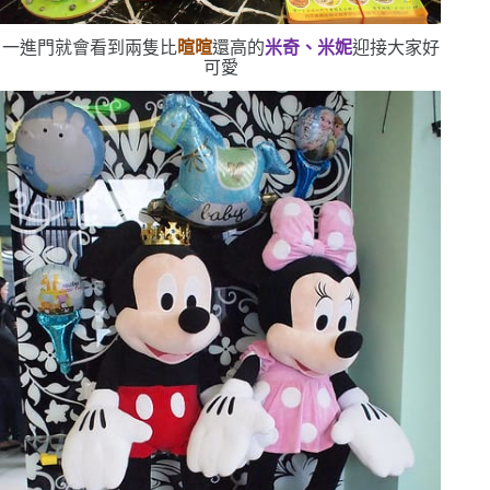
一進門就會看到兩隻比
暄暄
還高的
米奇、米妮
迎接大家
好
可愛