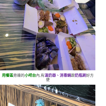
用餐區
旁邊的
小吧台
內,有
溫奶器、消毒鍋
跟
奶瓶刷
好方
便