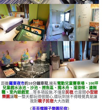
距離
羅東夜市
約
10
分鐘車程
,擁有
電動兒童賽車場、
100
坪
兒童戲水泳池、沙池、撈魚區、獨木舟、溜滑梯、盪鞦
韆、室內遊戲室
…等多項設施,不僅是
民宿
,也是間
小型遊
樂園
讓
暄
一整天都玩得很開心,還玩到捨不得睡覺
真是讓
我對
親子民宿
大大改觀
《
丟丟噹親子樂園民宿
》