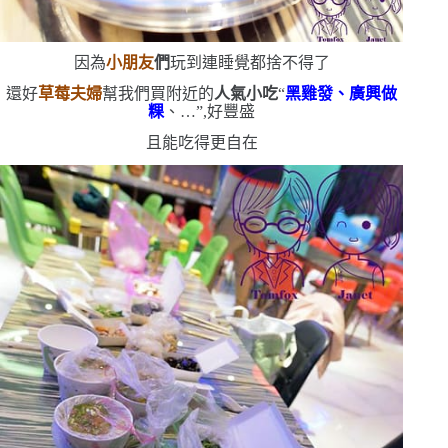
因為
小朋友
們
玩到連睡覺都捨不得了
還好
草莓夫婦
幫我們買附近的
人氣小吃
“
黑雞發、廣興做
粿
、
…”
,好豐盛
且能吃得更自在