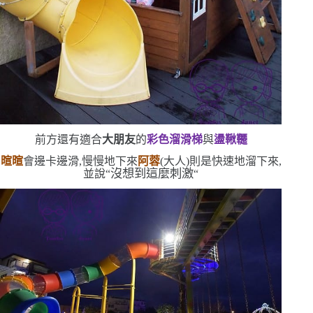
前方還有適合
大朋友
的
彩色溜滑梯
與
盪鞦韆
暄暄
會邊卡邊滑,慢慢地下來
阿蓉
(
大人
)
則是快速地溜下來,
沒想到這麼刺激
並說
“
“