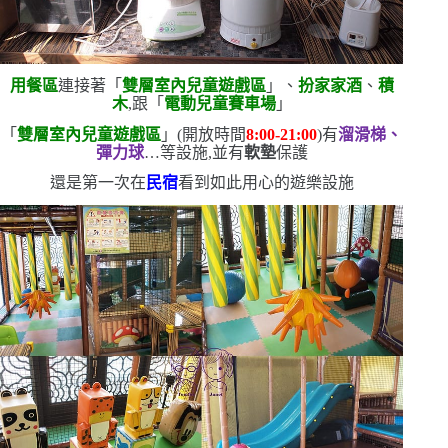
用餐區
連接著「
雙層室內兒童遊戲區
」、
扮家家酒
、
積
木
,跟「
電動兒童賽車場
」
「
雙層室內兒童遊戲區
」
(
開放時間
8:00-21:00
)
有
溜滑梯、
彈力球
…等設施,並有
軟墊
保護
還是第一次在
民宿
看到如此用心的遊樂設施