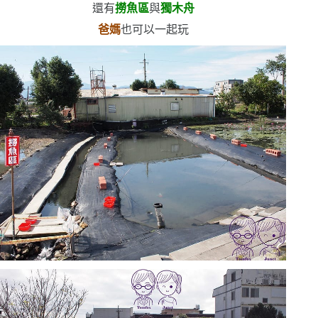
還有
撈魚區
與
獨木舟
爸媽
也可以一起玩