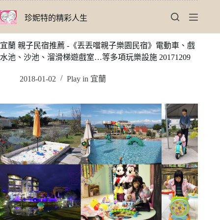
跳
珍妮特的精彩人生
至
主
要
宜蘭 親子民宿推薦 -《丟丟噹親子樂園民宿》電動車、戲
內
水池、沙池、溜滑梯遊戲室…等多項玩樂設施 20171209
容
2018-01-02
Play in 宜蘭