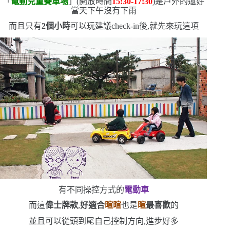
「
電動兒童賽車場
」
(
開放時間
15:30-17:30
)
是戶外的
還好
當天下午沒有下雨
而且只有
2
個小時
可以玩
建議
check-in
後,就先來玩這項
有不同操控方式的
電動車
而這
偉士牌款
,
好適合
暄暄
也是
暄
最喜歡
的
並且可以從頭到尾自己控制方向,進步好多