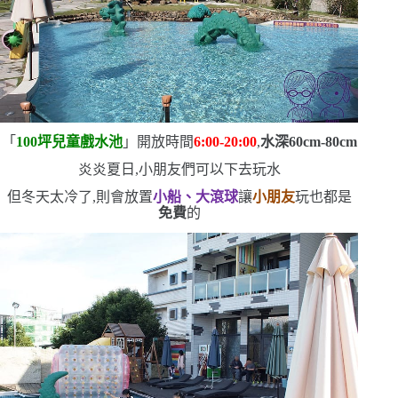
「
100
坪兒童戲水池
」開放時間
6:00-20:00
,
水深
60cm-80cm
炎炎夏日,小朋友們可以下去玩水
但冬天太冷了,則會放置
小船、大滾球
讓
小朋友
玩
也都是
免費
的