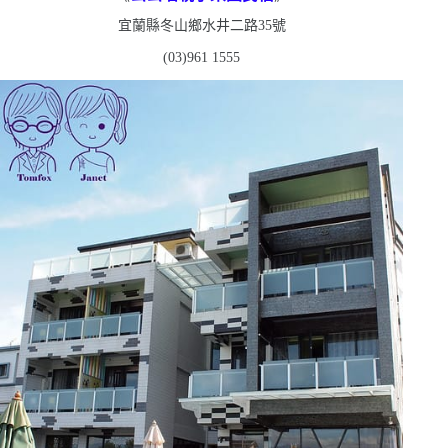
宜蘭縣冬山鄉水井二路
35
號
(03)961 1555