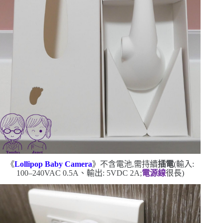
《
Lollipop Baby Camera
》不含電池,需持續
插電
(
輸入
:
100
–
240VAC 0.5A
、輸出
: 5VDC 2A
;
電源線
很長
)