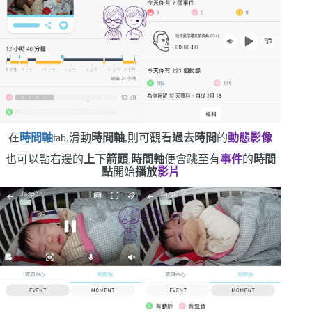
在
時間軸
tab
,滑動
時間軸
,則可觀看
過去時間
的
動態影像
也可以點右邊的
上下箭頭
,
時間軸
便會跳至有
事件
的
時間
點
開始
播放
影片