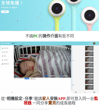
不過
PC
的
操作介面
有些不同
從
“
相機設定
>
分享
“
邀請
家人
安裝
APP
,即可登入同一台
監
視器
,一同分享
寶貝
的成長過程