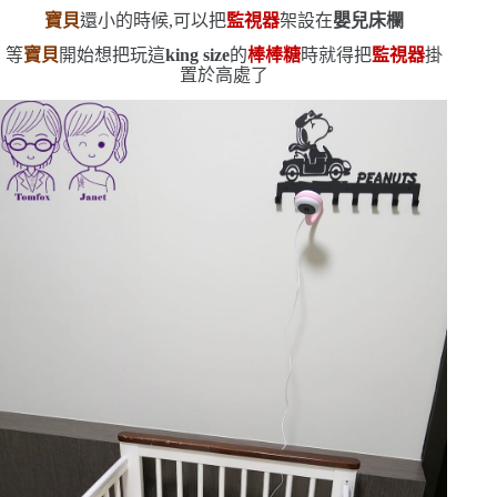
寶貝
還小的時候,可以把
監視器
架設在
嬰兒床欄
等
寶貝
開始想把玩這
king size
的
棒棒糖
時
就得把
監視器
掛
置於高處了