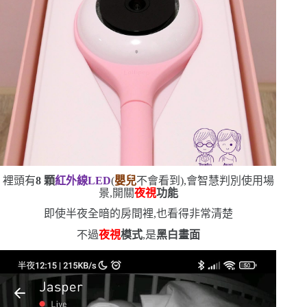
裡頭有
8
顆
紅外線
LED
(
嬰兒
不會看到
)
,會智慧判別使用場
景,開關
夜視
功能
即使半夜全暗的房間裡,也看得非常清楚
不過
夜視
模式
,是
黑白畫面