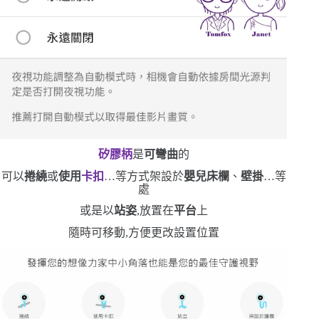
矽膠柄
是
可彎曲
的
可以
捲繞
或
使用
卡扣
…等方式架設於
嬰兒床欄
、
壁掛
…等
處
或是以
站姿
,放置在
平台
上
隨時可移動,方便更改設置位置