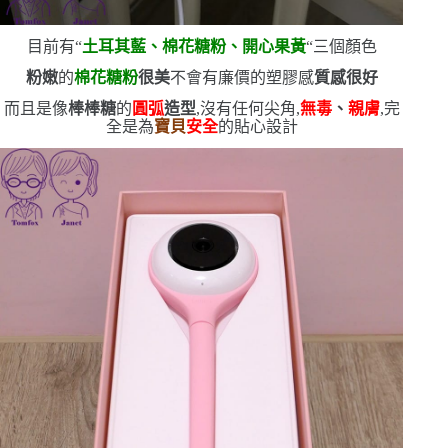
目前有
“
土耳其藍、棉花糖粉、開心果黃
“
三個顏色
粉嫩
的
棉花糖粉
很美
不會有廉價的塑膠感
質感很好
而且是像
棒棒糖
的
圓弧
造型
,沒有任何尖角,
無毒
、
親膚
,完
全是為
寶貝
安全
的貼心設計