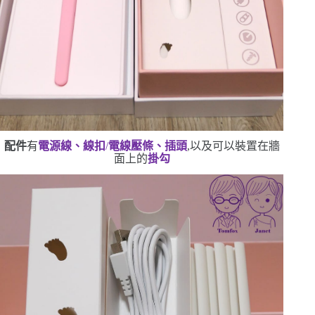
配件
有
電源線、線扣
/
電線壓條、插頭
,以及可以裝置在牆
面上的
掛勾