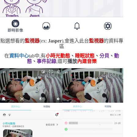
點選想看的
監視器
(ex:
Jasper
)
,會進入此台
監視器
的資料專
區
在
資料中心
tab
中,有
小時光動態
、
睡眠狀態
、
分貝
、
動
態
、
事件記錄
,還可
播放
內建音樂