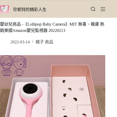
跳
珍妮特的精彩人生
至
主
要
嬰幼兒商品 -《Lollipop Baby Camera》MIT 無毒、親膚 熱
內
銷美國Amazon嬰兒監視器 20220213
容
2022-03-14
親子 商品