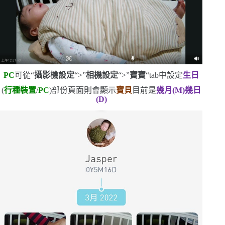
PC
可從
“
攝影機設定
“>”
相機設定
“>”
寶寶
“tab
中設定
生日
(
行種裝置
/
PC
)
部份頁面則會顯示
寶貝
目前是
幾月
(M)
幾日
(D)