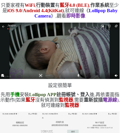
只要家裡有
WiFi
,
行動裝置
有
藍牙
4.0 (BLE)
,
作業系統
至少
是
iOS 9.0
/
Android 4.4(KitKat)
,就可連線《
Lollipop Baby
Camera
》,觀看
即時影像
設定很簡單
先用
手機
安裝
Lollipop APP
註冊帳號、登入
後,再依畫面指
示動作
(
如果
藍牙
沒有偵測到
監視器
,需要
重新拔插
電源線
)
,
就可連線到
監視器