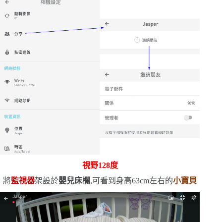
視野
128
度
將
監視器
架設於
嬰兒床欄
,可看到身高
63cm
左右的
小寶貝