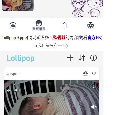
Lollipop App
可同時監看多台
監視器
的內容
(
觀看
官
方
FB
)
(
我目前只有一台
)