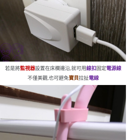
若是將
監視器
設置在床欄邊沿,就可用
線扣
固定
電源線
不僅美觀,也可避免
寶貝
拉扯
電線