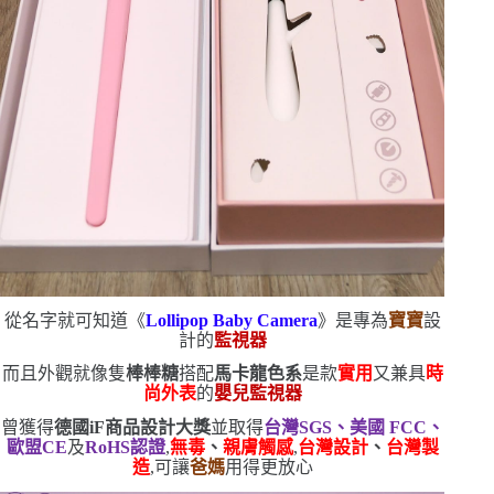
從名字就可知道《
Lollipop Baby Camera
》是專為
寶寶
設
計的
監視器
而且外觀就像隻
棒棒糖
搭配
馬卡龍色系
是款
實用
又兼具
時
尚外表
的
嬰兒監視器
曾獲得
德國
iF
商品設計大獎
並取得
台灣
SGS
、美國
FCC
、
歐盟
CE
及
RoHS
認證
,
無毒
、
親膚觸感
,
台灣設計
、
台灣製
造
,可讓
爸媽
用得更放心