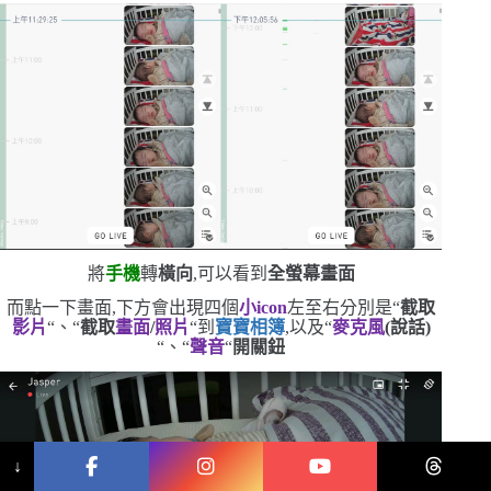
將
手機
轉
橫向
,可以看到
全螢幕畫面
而點一下畫面,下方會出現四個
小
icon
左至右分別是
“
截取
影片
“
、
“
截取
畫面
/
照片
“
到
寶寶相簿
,以及
“
麥克風
(
說話
)
“
、
“
聲音
“
開關鈕
↓