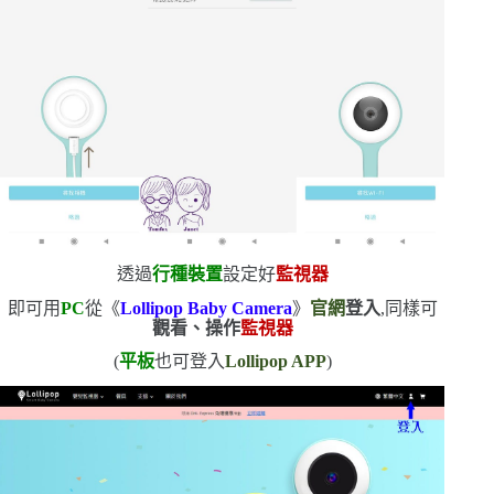
透過
行種裝置
設定好
監視器
即可用
PC
從《
Lollipop Baby Camera
》
官網
登入
,同樣可
觀看、操作
監視器
(
平板
也可登入
Lollipop APP
)