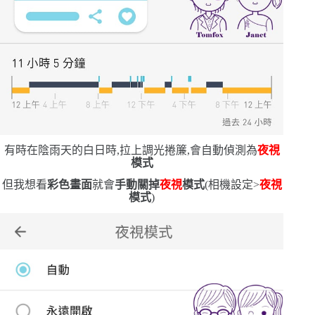
有時在陰雨天的白日時,拉上調光捲簾,會自動偵測為
夜視
模式
但我想看
彩色畫面
就會
手動關掉
夜視
模式
(
相機設定
>
夜視
模式
)