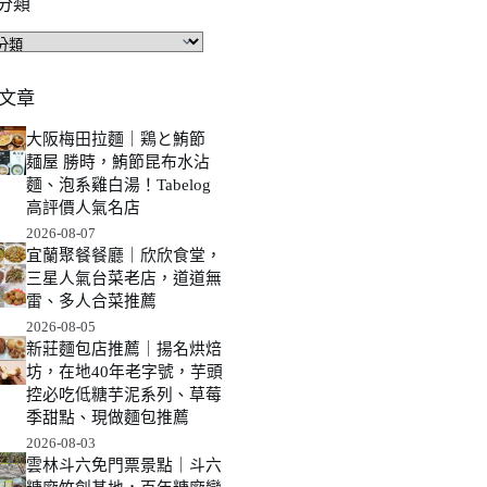
分類
文章
大阪梅田拉麵｜鶏と鮪節
麺屋 勝時，鮪節昆布水沾
麵、泡系雞白湯！Tabelog
高評價人氣名店
2026-08-07
宜蘭聚餐餐廳｜欣欣食堂，
三星人氣台菜老店，道道無
雷、多人合菜推薦
2026-08-05
新莊麵包店推薦｜揚名烘焙
坊，在地40年老字號，芋頭
控必吃低糖芋泥系列、草莓
季甜點、現做麵包推薦
2026-08-03
雲林斗六免門票景點｜斗六