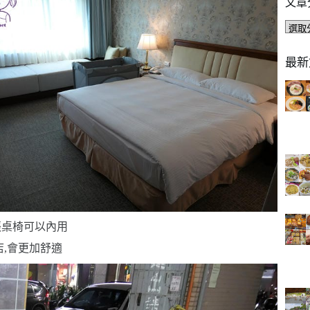
文章
文
章
分
最新
類
張桌椅可以內用
,會更加舒適