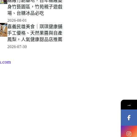
糖廠竹創基地，百年糖廠變
身竹藝園區，竹苑親子遊戲
場、台糖冰品必吃
2026-08-01
嘉義民雄美食｜琪琪健康舖
手工優格、天然果醬與自產
鳳梨，人氣健康甜品店推薦
2026-07-30
k.com
→