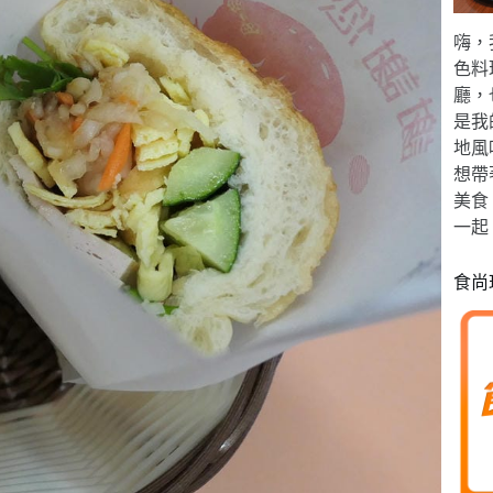
嗨，
色料
廳，
是我
地風
想帶
美食
一起
食尚