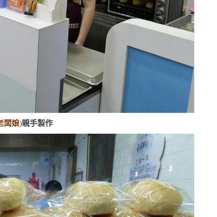
老闆娘
)
親手製作