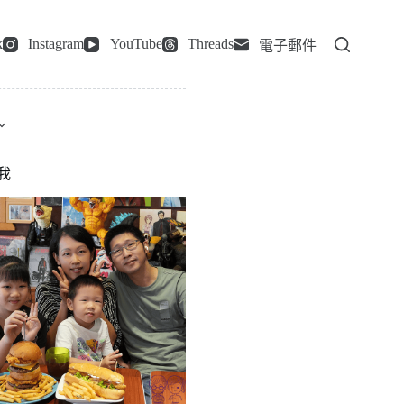
k
Instagram
YouTube
Threads
電子郵件
我