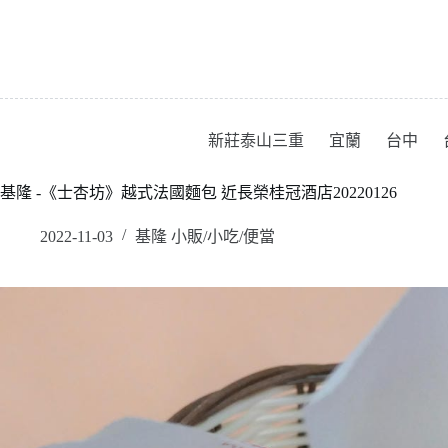
跳
至
主
要
內
容
新莊泰山三重
宜蘭
台中
基隆 -《士杏坊》越式法國麵包 近長榮桂冠酒店20220126
2022-11-03
基隆 小販/小吃/便當