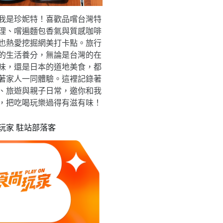
我是珍妮特！喜歡品嚐台灣特
理、嚐遍麵包香氣與質感咖啡
也熱愛挖掘網美打卡點。旅行
的生活養分，無論是台灣的在
味，還是日本的道地美食，都
著家人一同體驗。這裡記錄著
、旅遊與親子日常，邀你和我
，把吃喝玩樂過得有滋有味！
玩家 駐站部落客