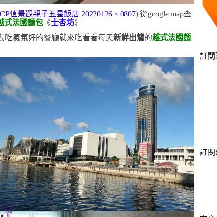
高
CP
值景觀親子五星飯店
20220126
、
0807
)
,從
google map
查
越式法國麵包
《
士杏坊
》
去吃氣氛好的餐廳
就來吃看看每天
新鮮出爐
的
越式法國麵
訂閱
訂閱