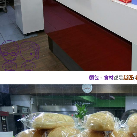
麵包
、
食材
都是
越匠
(