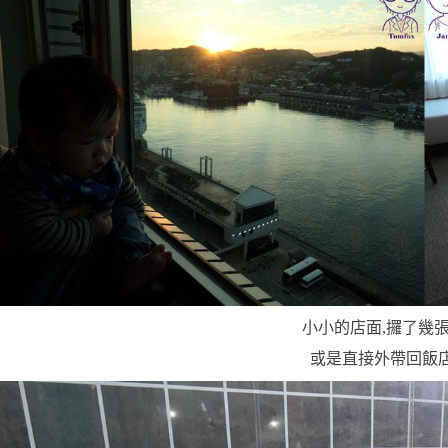
小小的店面,攞了幾
或是直接外帶回飯店