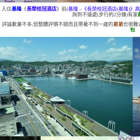
入住
基隆
《
長榮桂冠酒店
》前
(
基隆
–
《長榮桂冠酒店
(
基隆
)
》
詢到不遠處
(
步行約
2
分鐘
)
有家
評論數量不多,但整體評價不錯
而且帶著不到一歲的
弟弟
也很難
包