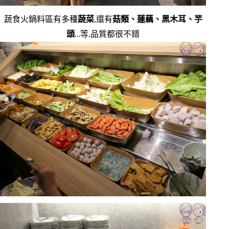
蔬食火鍋料區有多種
蔬菜
,還有
菇類、蓮藕、黑木耳、芋
頭
…等,品質都很不錯