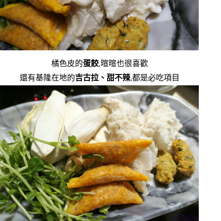
橘色皮的
蛋餃
,暄暄也很喜歡
還有基隆在地的
吉古拉、甜不辣
,都是必吃項目