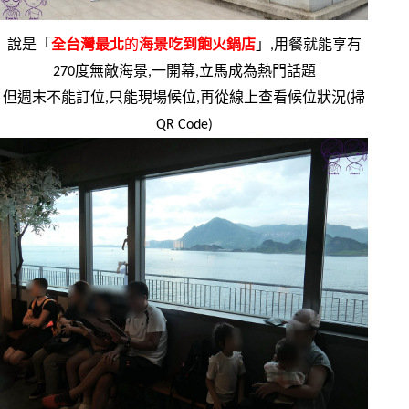
說是「
全台灣最北
的
海景吃到飽火鍋店
」,用餐就能享有
270度無敵海景,一開幕,立馬成為熱門話題
但週末不能訂位,只能現場候位,再從線上查看候位狀況(掃
QR Code)