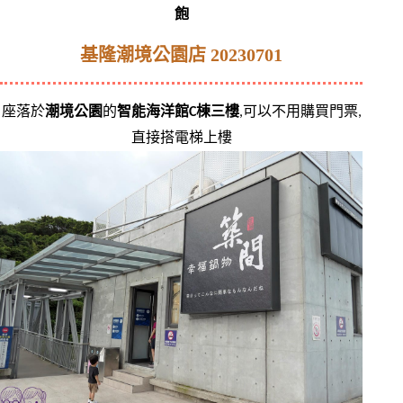
飽
基隆潮境公園店 20230701
座落於
潮境公園
的
智能海洋館C棟三樓
,可以不用購買門票,
直接搭電梯上樓