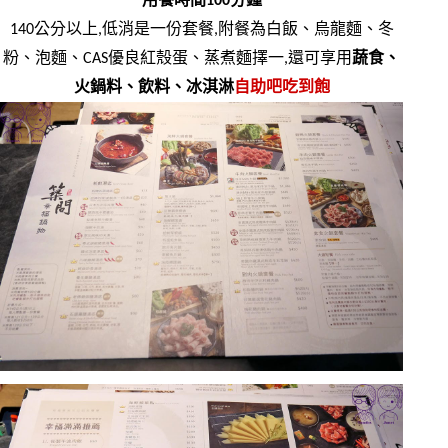
用餐時間100分鐘
140公分以上,低消是一份套餐,附餐為白飯、烏龍麵、冬
粉、泡麵、CAS優良紅殼蛋、蒸煮麵擇一,還可享用
蔬食、
火鍋料、飲料、冰淇淋
自助吧吃到飽