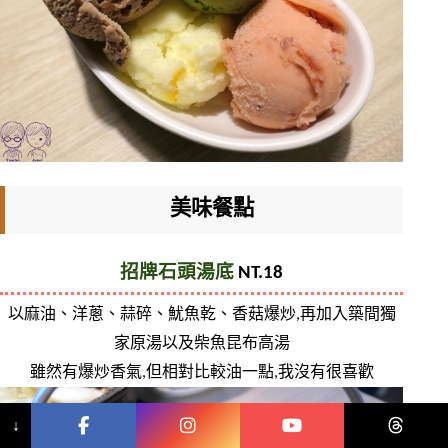
美味餐點
招牌石頭湯底
 NT.18
以麻油、洋蔥、蒜碎、魷魚乾、香菇爆炒,再加入築間獨
家原湯以及柴魚昆布高湯
雖然有爆炒香氣,但相對比較油一點,我沒有很喜歡
↓