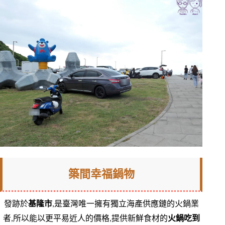
築間幸福鍋物
發跡於
基隆市
,是臺灣唯一擁有獨立海產供應鏈的火鍋業
者,所以能以更平易近人的價格,提供新鮮食材的
火鍋吃到