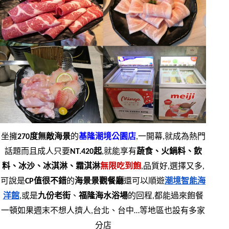
坐擁
270度無敵海景
的
基隆潮境公園店
,一開幕,就成為熱門
話題而且成人只要
NT.420起
,就能享有
蔬食、火鍋料、飲
料、冰沙、冰淇淋、霜淇淋
無限吃到飽
,品質好,選擇又多,
可說是
CP值很不錯
的
海景景觀餐廳
還可以順遊
潮境智能海
洋館
,或是
九份老街
、
福隆海水浴場
的回程,都能過來飽餐
一頓如果週末不想人擠人,台北、台中…等地區也設有多家
分店