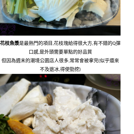
花枝魚漿
是最熱門的項目,花枝塊給得很大方,有不錯的Q彈
口感,是外頭需要單點的好品質
但因為週末的潮境公園店人很多,常常會被拿完(似乎還來
不及退冰,得使勁挖)