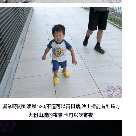
營業時間到凌晨1:30,不僅可以賞
日落
,晚上還能看到遠方
九份山城
的
夜景
,也可以吃
宵夜