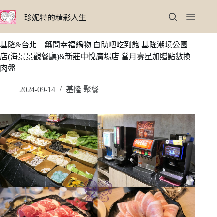
跳
珍妮特的精彩人生
至
主
要
基隆&台北 – 築間幸福鍋物 自助吧吃到飽 基隆潮境公園
內
店(海景景觀餐廳)&新莊中悅廣場店 當月壽星加贈點數換
容
肉盤
2024-09-14
基隆 聚餐