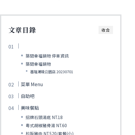
文章目錄
收合
築間幸福鍋物 停車資訊
築間幸福鍋物
基隆潮境公園店 20230701
菜單 Menu
自助吧
美味餐點
招牌石頭湯底 NT.18
粵式胡椒豬骨湯 NT.60
松阪豬肉 NT.520/套餐(小)