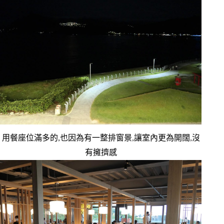
用餐座位滿多的,也因為有一整排窗景,讓室內更為開闊,沒
有擁擠感