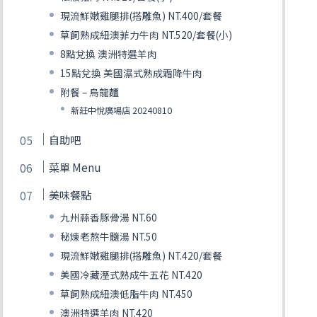
現流鮮嫩雞腿排(搭雕魚) NT.400/套餐
草飼熟成紐澳菲力牛肉 NT.520/套餐(小)
8點兌換 澳洲特選羊肉
15點兌換 美國濕式熟成霜降牛肉
附餐 – 烏龍麵
新莊中悅廣場店 20240810
自助吧
菜單 Menu
美味餐點
九州蒜香豚骨湯 NT.60
秘煉老熬牛髓湯 NT.50
現流鮮嫩雞腿排(搭雕魚) NT.420/套餐
美國冷藏溼式熟成牛五花 NT.420
草飼熟成紐澳低脂牛肉 NT.450
澳洲特選羊肉 NT.420