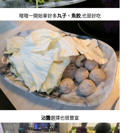
暄暄一開始拿好多
丸子、魚餃
,也是好吃
沾醬
選擇也很豐富