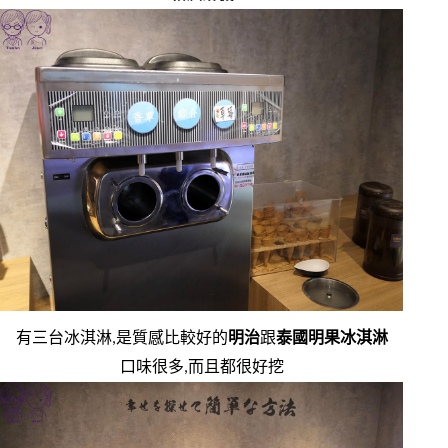
有三台冰淇淋,是質感比較好的
明治
跟
泰國明果冰淇淋
口味很多,而且都很好挖