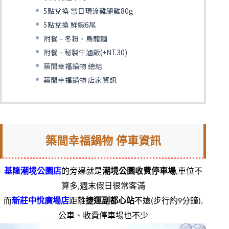
5點兌換 當日現流雞腿雞80g
5點兌換 鮮蝦6尾
附餐 – 冬粉、烏龍麵
附餐 – 秘製牛滷飯(+NT.30)
築間幸福鍋物 總結
築間幸福鍋物 店家資訊
築間幸福鍋物 停車資訊
基隆潮境公園店
的旁邊就是
潮境公園收費停車場
,車位不
算多,週末假日很常客滿
而
新莊中悅廣場店
距離
捷運副都心站
不遠(步行約9分鐘),
公車、收費停車場也不少