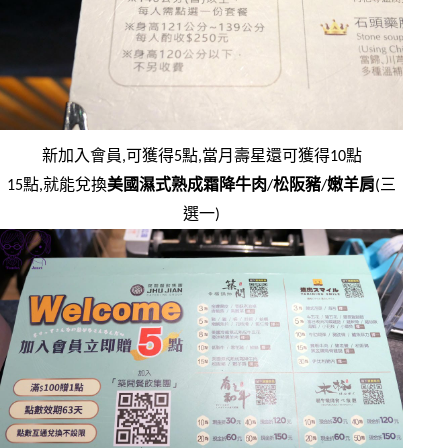
新加入會員,可獲得5點,當月壽星還可獲得10點
15點,就能兌換
美國濕式熟成霜降牛肉
/
松阪豬
/
嫩羊肩
(三
選一)