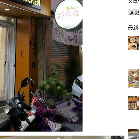
文章
文
章
分
最新
類