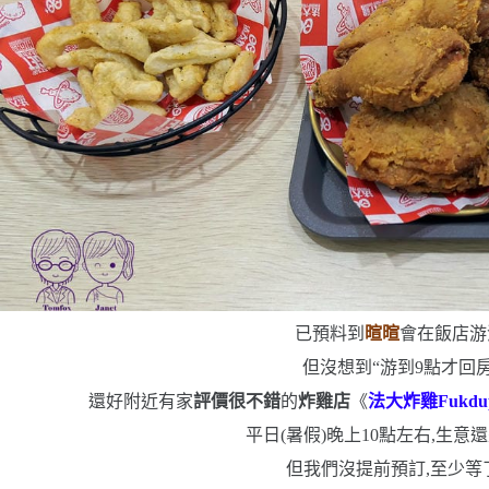
已預料到
暄暄
會在飯店游
但沒想到
“
游到
9
點才回
還好附近有家
評價很不錯
的
炸雞店
《
法大炸雞
Fukdu
平日
(
暑假
)
晚上
10
點左右,生意
但我們沒提前預訂,至少等