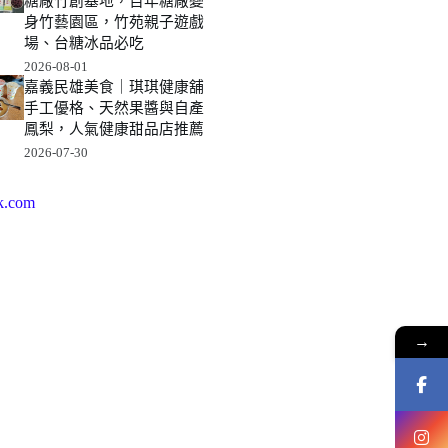
糖廠竹創基地，百年糖廠變
身竹藝園區，竹苑親子遊戲
場、台糖冰品必吃
2026-08-01
嘉義民雄美食｜琪琪健康舖
手工優格、天然果醬與自產
鳳梨，人氣健康甜品店推薦
2026-07-30
k.com
→