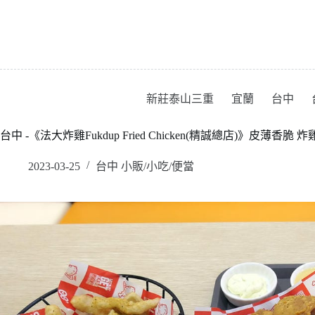
跳
至
主
要
內
容
新莊泰山三重
宜蘭
台中
台中 -《法大炸雞Fukdup Fried Chicken(精誠總店)》皮薄香脆 炸雞
2023-03-25
台中 小販/小吃/便當