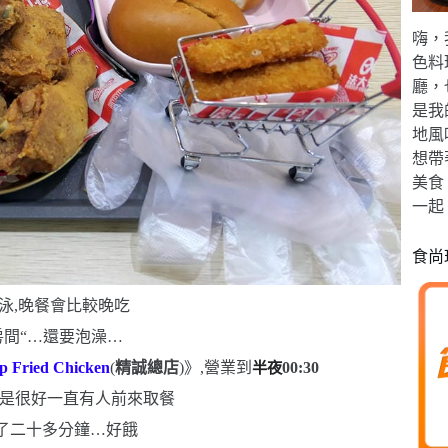
嗨，
色料
廳，
是我
地風
想帶
美食
一起
食尚
泳,晚餐會比較晚吃
房間
“…
還要泡澡
…
p Fried Chicken
(
精誠總店
)
》,營業到
半夜
00:30
還是很好
一直有人前來取餐
了二十多分鐘
…
好餓