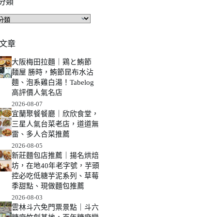
分類
文章
大阪梅田拉麵｜鶏と鮪節
麺屋 勝時，鮪節昆布水沾
麵、泡系雞白湯！Tabelog
高評價人氣名店
2026-08-07
宜蘭聚餐餐廳｜欣欣食堂，
三星人氣台菜老店，道道無
雷、多人合菜推薦
2026-08-05
新莊麵包店推薦｜揚名烘焙
坊，在地40年老字號，芋頭
控必吃低糖芋泥系列、草莓
季甜點、現做麵包推薦
2026-08-03
雲林斗六免門票景點｜斗六