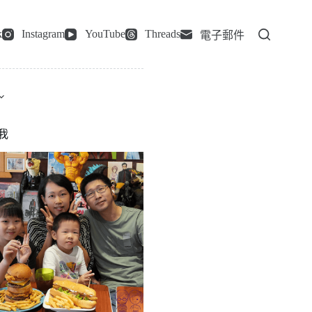
k
Instagram
YouTube
Threads
電子郵件
我