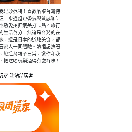
我是珍妮特！喜歡品嚐台灣特
理、嚐遍麵包香氣與質感咖啡
也熱愛挖掘網美打卡點。旅行
的生活養分，無論是台灣的在
味，還是日本的道地美食，都
著家人一同體驗。這裡記錄著
、旅遊與親子日常，邀你和我
，把吃喝玩樂過得有滋有味！
玩家 駐站部落客