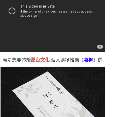
若是想要體驗
屋台文化
,個人還挺推薦《
喜柳
》的