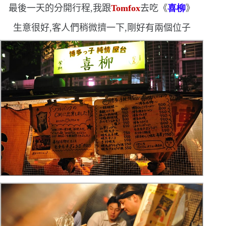
最後一天的分開行程,我跟
Tomfox
去吃《
喜柳
》
生意很好,客人們稍微擠一下,剛好有兩個位子