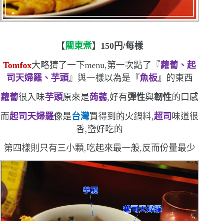
【
關東煮
】
150
円
/
每樣
Tomfox
大略猜了一下
menu
,第一次點了『
蘿蔔、起
司天婦羅、芋頭
』與一樣以為是『
魚板
』的東西
蘿蔔
很入味
芋頭
原來是
蒟蒻
,好有
彈性
與
韌性
的口感
而
起司天婦羅
像是
台灣
買得到的火鍋料,
超司
味道很
香,蠻好吃的
第四樣則只有三小顆,吃起來最一般,反而份量最少