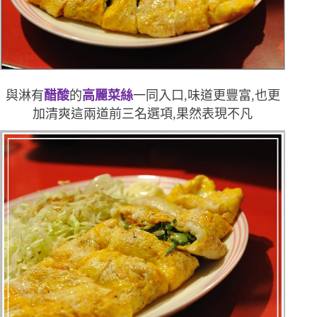
與淋有
醋酸
的
高麗菜絲
一同入口,味道更豐富,也更
加清爽
這兩道前三名選項,果然表現不凡