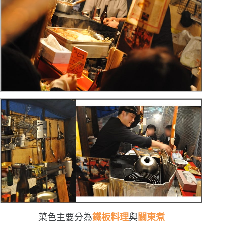
菜色主要分為
鐵板料理
與
關東煮