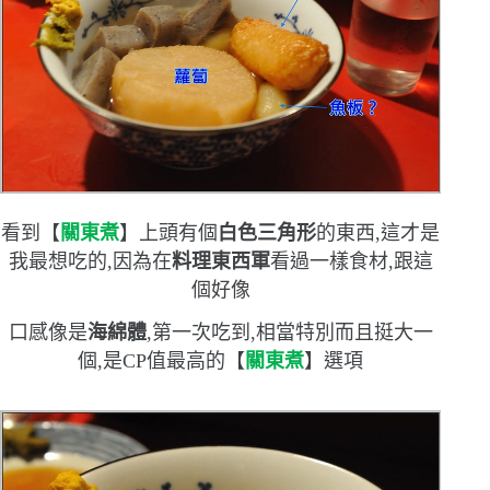
看到【
關東煮
】上頭有個
白色三角形
的東西,這才是
我最想吃的,因為在
料理東西軍
看過一樣食材,跟這
個好像
口感像是
海綿體
,第一次吃到,相當特別
而且挺大一
個,是
CP
值最高的【
關東煮
】選項