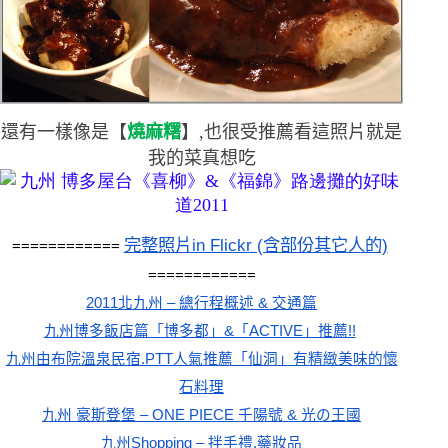
還有一樣像是
【
燒麻糬
】
,也很受推薦
看這照片就是
我的菜
真想吃
完整照片in Flickr (含部份其它人的)
============ 
============
2011北九州 – 總行程概述 & 交通篇
九州博多飯店篇「博多都」&「ACTIVE」推薦!!
九州由布院溫泉民宿.PTT人氣推薦「仙洞」有精緻美味的懷
石料理
九州 豪斯登堡 – ONE PIECE 千陽號 & 光の王國
九州Shopping – 拌手禮.藥妝品