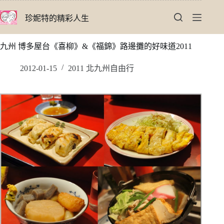
跳
珍妮特的精彩人生
至
主
要
九州 博多屋台《喜柳》&《福錦》路邊攤的好味道2011
內
容
2012-01-15
2011 北九州自由行