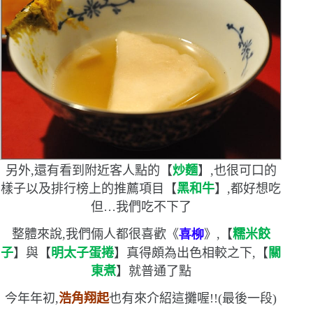
另外,還有看到附近客人點的【
炒麵
】,也很可口的
樣子
以及排行榜上的推薦項目【
黑和牛
】,都好想吃
但
…
我們吃不下了
整體來說,我們倆人都很喜歡《
喜柳
》,【
糯米餃
子
】與【
明太子蛋捲
】真得頗為出色
相較之下,【
關
東煮
】就普通了點
今年年初,
浩角翔起
也有來介紹這攤喔!!
(
最後一段
)