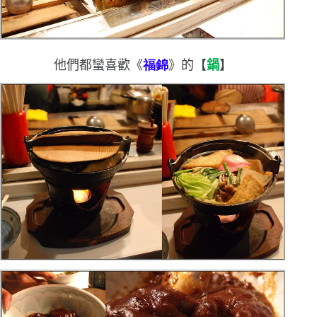
他們都蠻喜歡《
福錦
》的
【
鍋
】