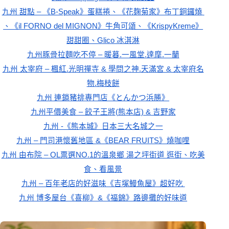
九州 甜點 – 《B-Speak》蛋糕捲、《花麹菊家》布丁銅鑼燒 
、《il FORNO del MIGNON》牛角可頌、《KrispyKreme》
甜甜圈、Glico 冰淇淋
九州豚骨拉麵吃不停 – 暖暮.一風堂.達摩.一蘭
九州 太宰府 – 楓紅.光明禪寺 & 學問之神.天滿宮 & 太宰府名
物.梅枝餅
九州 連鎖豬排專門店《とんかつ浜勝》
九州平價美食 – 餃子王將(熊本店) & 吉野家
九州 -《熊本城》日本三大名城之一
九州 – 門司港懷舊地區 &《BEAR FRUITS》燒咖哩
九州 由布院 – OL票選NO.1的溫泉鄉 湯之坪街道 逛街、吃美
食、看風景
九州 – 百年老店的好滋味《吉塚鰻魚屋》超好吃 
九州 博多屋台《喜柳》&《福錦》路邊攤的好味道