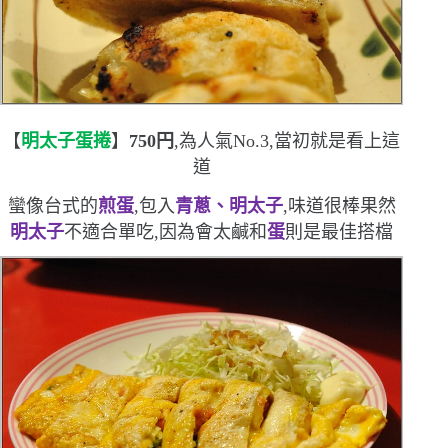
【
明太子蛋捲
】
750
円
,為人氣
No.3
,當初就是看上這
道
蠻像台式的
煎蛋
,包入
青蔥、明太子
,味道很棒
果然
明太子
不適合單吃,因為會太鹹
和
蛋
則是最佳搭檔