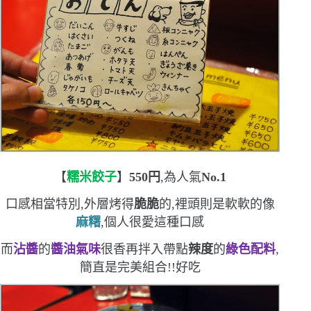
【
糯米餃子
】
550
円
,為人氣
No.1
口感相當特別,外層烤得
脆脆
的,裡頭則是軟軟的像
麻糬
,個人很愛這種口感
而
沾醬
的
醬油氣味
很香
再拌入帶點
辣度
的
綠色配料
,
簡直是完美組合!!好吃