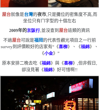
屋台
就像是
台灣
的
夜市
,只是攤位的密集度不高,而
坐位只有ㄇ字型的十個左右
2009
年的
京阪
行
,並沒查到
屋台
這類的資訊
不過
屋台
可說是
福岡
的代表性觀光項目之一
行前
survey
到評價較好的店家有
“
《
喜柳
》、《
福錦
》、
《
小金
》
”
原本安排二晚去吃《
福錦
》與《
喜柳
》,但非假日,
卻沒見著《
福錦
》
好可惜啊!!