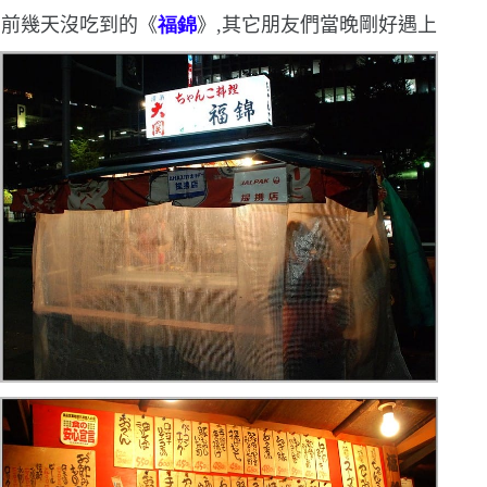
前幾天沒吃到的《
福錦
》,其它朋友們當晚剛好遇上