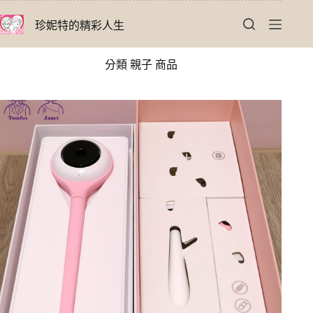
跳
珍妮特的精彩人生
至
主
要
分類
親子 商品
內
容